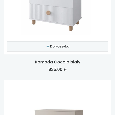
Do koszyka
Komoda Cocolo biały
Cena
825,00 zł