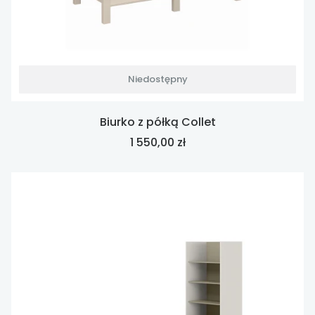
Niedostępny
Biurko z półką Collet
Cena
1 550,00 zł