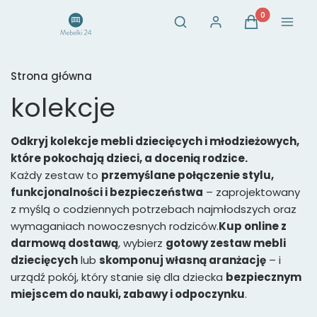
Otwórz wyszukiwarkę
Produkty w ko
Szukaj
Zaloguj się
Koszyk
Menu
Strona główna
kolekcje
Odkryj kolekcje mebli dziecięcych i młodzieżowych,
które pokochają dzieci, a docenią rodzice.
Każdy zestaw to
przemyślane połączenie stylu,
funkcjonalności i bezpieczeństwa
– zaprojektowany
z myślą o codziennych potrzebach najmłodszych oraz
wymaganiach nowoczesnych rodziców.
Kup online z
darmową dostawą
, wybierz
gotowy zestaw mebli
dziecięcych
lub
skomponuj własną aranżację
– i
urządź pokój, który stanie się dla dziecka
bezpiecznym
miejscem do nauki, zabawy i odpoczynku
.