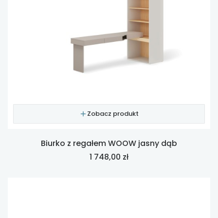
Zobacz produkt
Biurko z regałem WOOW jasny dąb
Cena
1 748,00 zł