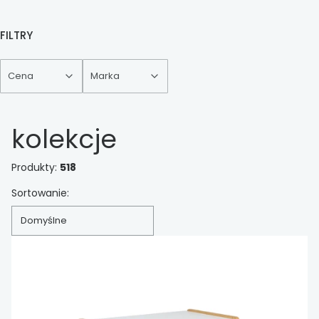
FILTRY
Cena
Marka
Koniec filtrów
kolekcje
Produkty:
518
Lista produktów
Sortowanie:
Domyślne