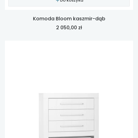
Do koszyka
Komoda Bloom kaszmir-dąb
Cena
2 050,00 zł