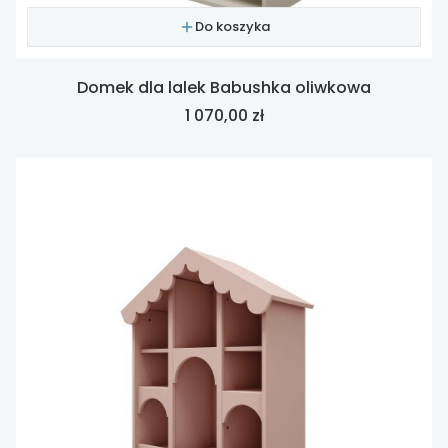
Do koszyka
Domek dla lalek Babushka oliwkowa
Cena
1 070,00 zł