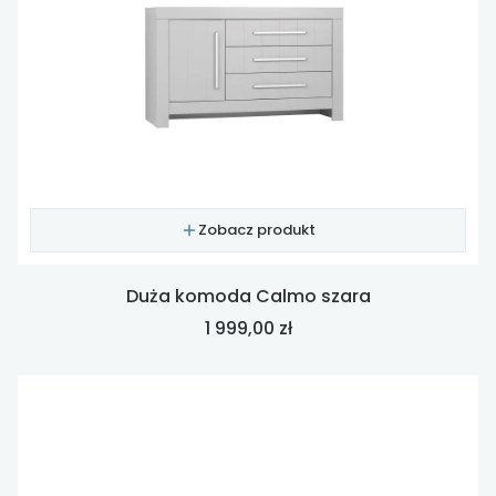
Zobacz produkt
Duża komoda Calmo szara
Cena
1 999,00 zł