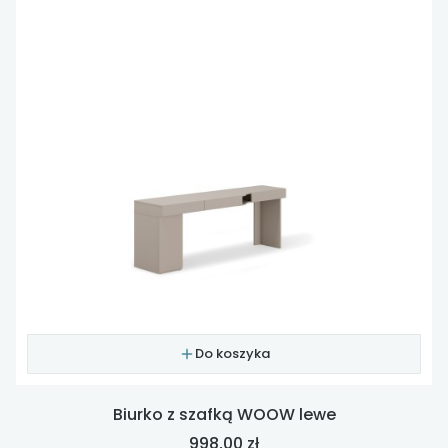
Do koszyka
Biurko z szafką WOOW lewe
Cena
998,00 zł