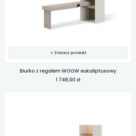
Zobacz produkt
Biurko z regałem WOOW eukaliptusowy
Cena
1 748,00 zł