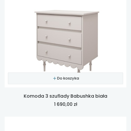
Do koszyka
Komoda 3 szuflady Babushka biała
Cena
1 690,00 zł