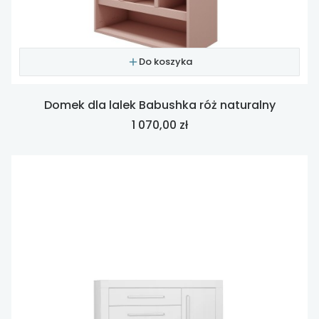
Do koszyka
Domek dla lalek Babushka róż naturalny
Cena
1 070,00 zł