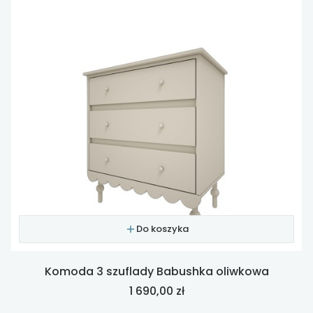
Do koszyka
Komoda 3 szuflady Babushka oliwkowa
Cena
1 690,00 zł