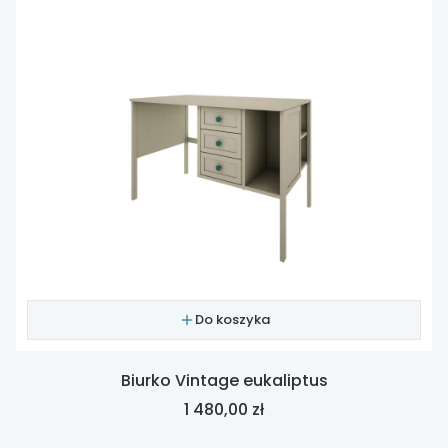
Do koszyka
Biurko Vintage eukaliptus
Cena
1 480,00 zł