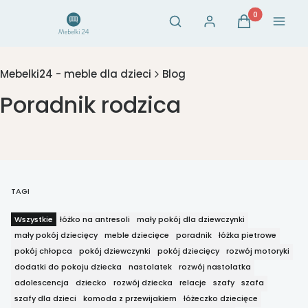
Otwórz wyszukiwarkę
Produkty w ko
Szukaj
Zaloguj się
Koszyk
Menu
Mebelki24 - meble dla dzieci
Blog
Poradnik rodzica
TAGI
Wszystkie
łóżko na antresoli
mały pokój dla dziewczynki
mały pokój dziecięcy
meble dziecięce
poradnik
łóżka pietrowe
pokój chłopca
pokój dziewczynki
pokój dziecięcy
rozwój motoryki
dodatki do pokoju dziecka
nastolatek
rozwój nastolatka
adolescencja
dziecko
rozwój dziecka
relacje
szafy
szafa
szafy dla dzieci
komoda z przewijakiem
łóżeczko dziecięce