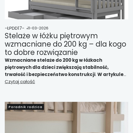
-ŁPDD17-
11-03-2026
Stelaże w łóżku piętrowym
wzmacniane do 200 kg – dla kogo
to dobre rozwiązanie
Wzmacniane stelaże do 200 kg w łóżkach
piętrowych dla dzieci zwiększają stabilność,
trwałość i bezpieczeństwo konstrukcji
.
W artykule
wyjaśniamy, dla kogo takie rozwiązanie jest
Czytaj całość
szczególnie korzystne
, jak wpływa na komfort snu
oraz na co zwrócić uwagę przy ocenie jakości stelaża.
Poradnik rodzica