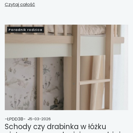
Wyjaśnia, jakie modele najlepiej sprawdzają się w
Czytaj całość
małym pokoju, pokoju rodzeństwa i przy różnych
potrzebach, od przechowywania po naukę i codzienną
wygodę.
Poradnik rodzica
-ŁPDD38-
15-03-2026
Schody czy drabinka w łóżku