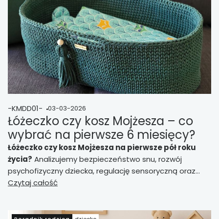
-KMDD01-
03-03-2026
Łóżeczko czy kosz Mojżesza – co
wybrać na pierwsze 6 miesięcy?
Łóżeczko czy kosz Mojżesza na pierwsze pół roku
życia?
Analizujemy bezpieczeństwo snu, rozwój
psychofizyczny dziecka, regulację sensoryczną oraz
organizację przestrzeni w domu.
Czytaj całość
Rzetelne porównanie
funkcji, bez marketingu i mitów – z perspektywy
rodzica.
Poradnik rodzica
dziecko