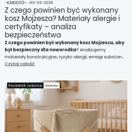
-KMDD03-
03-03-2026
Z czego powinien być wykonany
kosz Mojżesza? Materiały alergie i
certyfikaty – analiza
bezpieczeństwa
Z czego powinien być wykonany kosz Mojżesza, aby
był bezpieczny dla noworodka
? Analizujemy
materiały konstrukcyjne, ryzyko alergii, emisję substancji
chemicznych oraz znaczenie certyfikatów.
Czytaj całość
Merytoryczne omówienie bezpieczeństwa.
Poradnik rodzica
dziecko