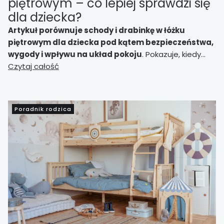
piętrowym – co lepiej sprawdzi się
dla dziecka?
Artykuł porównuje schody i drabinkę w łóżku
piętrowym dla dziecka pod kątem bezpieczeństwa,
wygody i wpływu na układ pokoju
. Pokazuje, kiedy
lepiej sprawdzi się prosta drabinka oszczędzająca
Czytaj całość
miejsce, a kiedy wygodniejsze schody z dodatkowymi
schowkami, szczególnie w małym pokoju, pokoju
rodzeństwa i przy młodszych dzieciach.
Poradnik rodzica