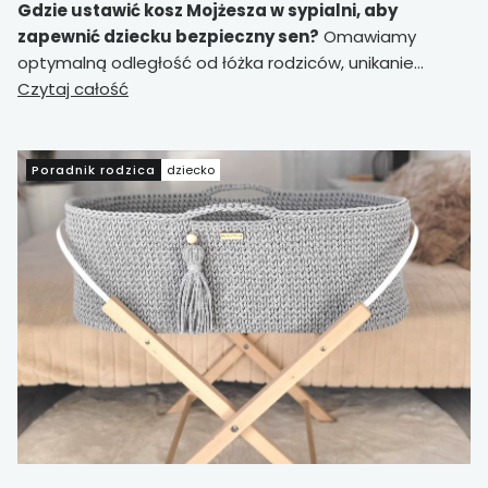
Gdzie ustawić kosz Mojżesza w sypialni, aby
zapewnić dziecku bezpieczny sen?
Omawiamy
optymalną odległość od łóżka rodziców, unikanie
przeciągów i źródeł ciepła oraz wybór między podłogą
Czytaj całość
a stelażem.
Praktyczny przewodnik oparty na
zasadach bezpieczeństwa.
Poradnik rodzica
dziecko