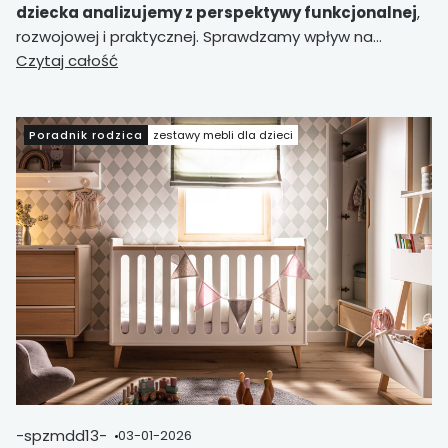
dziecka analizujemy z perspektywy funkcjonalnej
,
rozwojowej i praktycznej. Sprawdzamy wpływ na
bezpieczeństwo snu, regulację sensoryczną,
Czytaj całość
budowanie więzi oraz organizację przestrzeni domowej.
Bez marketingu – merytorycznie i ekspercko.
Poradnik rodzica
zestawy mebli dla dzieci
-spzmdd13-
03-01-2026