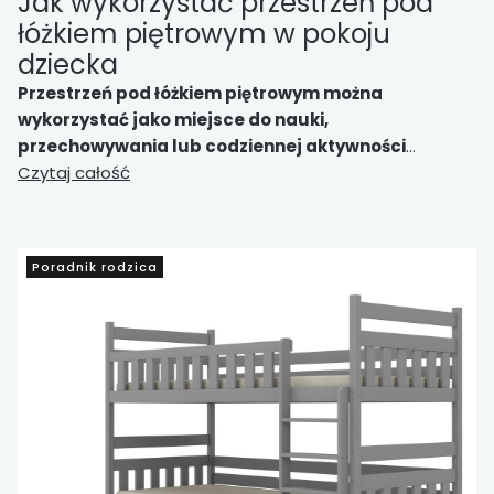
Jak wykorzystać przestrzeń pod
łóżkiem piętrowym w pokoju
dziecka
Przestrzeń pod łóżkiem piętrowym można
wykorzystać jako miejsce do nauki,
przechowywania lub codziennej aktywności
dziecka
Czytaj całość
. Biurko, regały i szafki pod konstrukcją
pomagają lepiej zorganizować pokój, oszczędzić
miejsce i stworzyć bardziej funkcjonalne,
uporządkowane wnętrze.
W artykule przybliżamy jak
Poradnik rodzica
zagospodarować przestrzeń pod łóżkiem
piętrowym w pokoju dziecka.