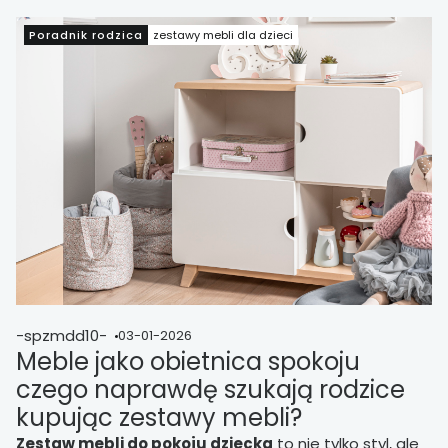
zakupie i spokojna codzienność na dłużej.
Poradnik rodzica
zestawy mebli dla dzieci
-spzmdd10-
03-01-2026
Meble jako obietnica spokoju
czego naprawdę szukają rodzice
kupując zestawy mebli?
Zestaw mebli do pokoju dziecka
to nie tylko styl, ale