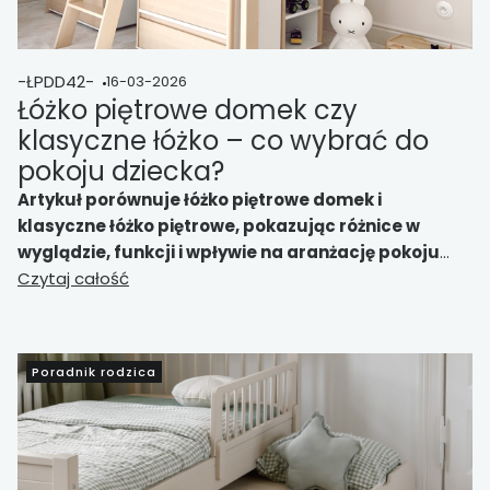
-ŁPDD42-
16-03-2026
Łóżko piętrowe domek czy
klasyczne łóżko – co wybrać do
pokoju dziecka?
Artykuł porównuje łóżko piętrowe domek i
klasyczne łóżko piętrowe, pokazując różnice w
wyglądzie, funkcji i wpływie na aranżację pokoju
dziecka.
Czytaj całość
Wyjaśnia, kiedy lepiej wybrać model bardziej
dekoracyjny i przytulny, a kiedy prostsze, bardziej
uniwersalne i łatwiejsze do dopasowania rozwiązanie
na dłuższy czas.
Poradnik rodzica