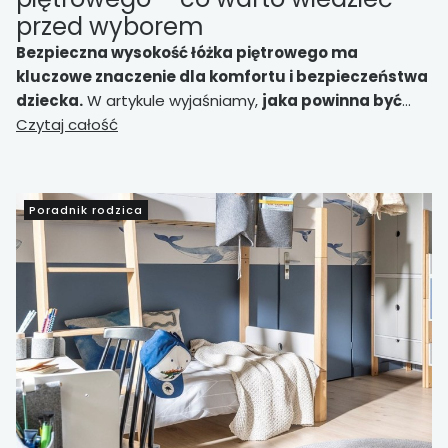
przed wyborem
Bezpieczna wysokość łóżka piętrowego ma
kluczowe znaczenie dla komfortu i bezpieczeństwa
dziecka.
W artykule wyjaśniamy,
jaka powinna być
wysokość łóżka piętrowego dla dzieci
Czytaj całość
, ile miejsca
należy zachować nad górnym materacem oraz
jak
dopasować konstrukcję łóżka do wysokości pokoju i
wieku dziecka.
Poradnik rodzica