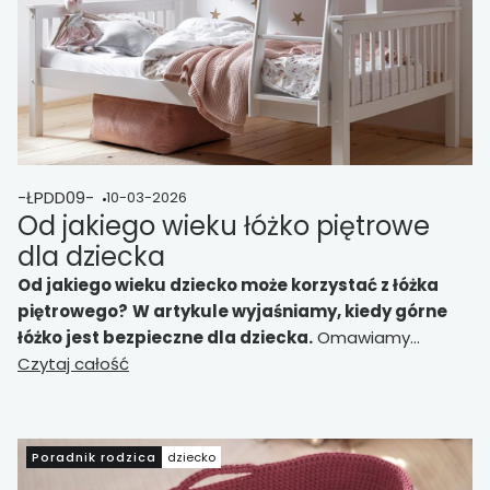
-ŁPDD09-
10-03-2026
Od jakiego wieku łóżko piętrowe
dla dziecka
Od jakiego wieku dziecko może korzystać z łóżka
piętrowego?
W artykule wyjaśniamy, kiedy górne
łóżko jest bezpieczne dla dziecka.
Omawiamy
zalecenia producentów, znaczenie rozwoju ruchowego,
Czytaj całość
samodzielności oraz zasady bezpiecznego korzystania
z konstrukcji łóżka piętrowego w pokoju dziecięcym.
Poradnik rodzica
dziecko