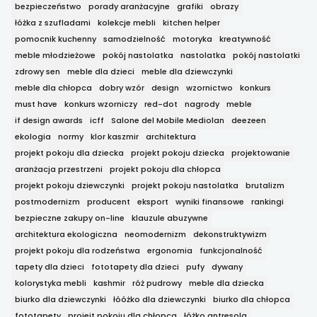
bezpieczeństwo
porady aranżacyjne
grafiki
obrazy
łóżka z szufladami
kolekcje mebli
kitchen helper
pomocnik kuchenny
samodzielność
motoryka
kreatywność
meble młodzieżowe
pokój nastolatka
nastolatka
pokój nastolatki
zdrowy sen
meble dla dzieci
meble dla dziewczynki
meble dla chłopca
dobry wzór
design
wzornictwo
konkurs
must have
konkurs wzorniczy
red-dot
nagrody
meble
if design awards
icff
Salone del Mobile Mediolan
deezeen
ekologia
normy
klor kaszmir
architektura
projekt pokoju dla dziecka
projekt pokoju dziecka
projektowanie
aranżacja przestrzeni
projekt pokoju dla chłopca
projekt pokoju dziewczynki
projekt pokoju nastolatka
brutalizm
postmodernizm
producent
eksport
wyniki finansowe
rankingi
bezpieczne zakupy on-line
klauzule abuzywne
architektura ekologiczna
neomodernizm
dekonstruktywizm
projekt pokoju dla rodzeństwa
ergonomia
funkcjonalność
tapety dla dzieci
fototapety dla dzieci
pufy
dywany
kolorystyka mebli
kashmir
róż pudrowy
meble dla dziecka
biurko dla dziewczynki
łóóżko dla dziewczynki
biurko dla chłopca
fototapety
projejt pokoju dla chłopca
łóżko antresola