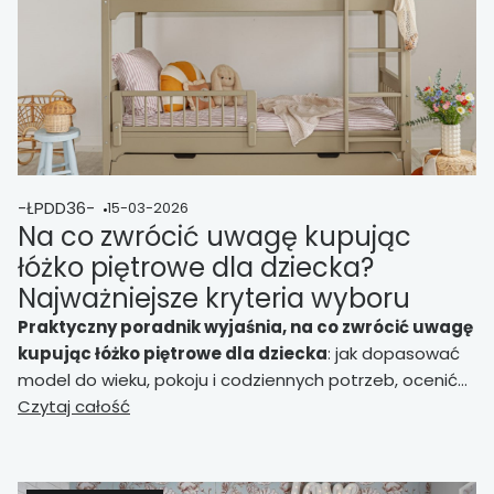
-ŁPDD36-
15-03-2026
Na co zwrócić uwagę kupując
łóżko piętrowe dla dziecka?
Najważniejsze kryteria wyboru
Praktyczny poradnik wyjaśnia, na co zwrócić uwagę
kupując łóżko piętrowe dla dziecka
: jak dopasować
model do wieku, pokoju i codziennych potrzeb, ocenić
wymiary, bezpieczeństwo, barierki, stabilność oraz
Czytaj całość
wejście na górny poziom.
Pomaga wybrać łóżko
funkcjonalne, wygodne i dobrze wpisane w
aranżację wnętrza.