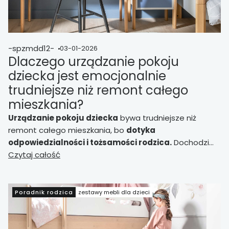
-spzmdd12-
03-01-2026
Dlaczego urządzanie pokoju
dziecka jest emocjonalnie
trudniejsze niż remont całego
mieszkania?
Urządzanie pokoju dziecka
bywa trudniejsze niż
remont całego mieszkania, bo
dotyka
odpowiedzialności i tożsamości rodzica.
Dochodzi
presja ocen i lęk przed pomyłką.
Czytaj całość
Pomaga ustalenie
priorytetów: bezpieczeństwo, porządek i wygoda
.
Poradnik rodzica
zestawy mebli dla dzieci