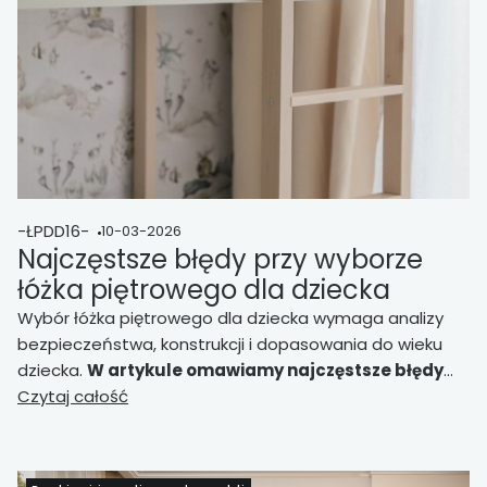
-ŁPDD16-
10-03-2026
Najczęstsze błędy przy wyborze
łóżka piętrowego dla dziecka
Wybór łóżka piętrowego dla dziecka wymaga analizy
bezpieczeństwa, konstrukcji i dopasowania do wieku
dziecka.
W artykule omawiamy najczęstsze błędy
popełniane przez rodziców przy zakupie łóżka
Czytaj całość
piętrowego
oraz podpowiadamy, na co zwrócić
uwagę, aby wybrać bezpieczne i funkcjonalne
rozwiązanie.