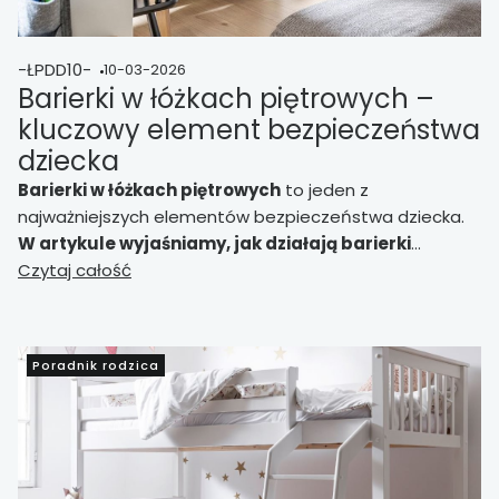
-ŁPDD10-
10-03-2026
Barierki w łóżkach piętrowych –
kluczowy element bezpieczeństwa
dziecka
Barierki w łóżkach piętrowych
to jeden z
najważniejszych elementów bezpieczeństwa dziecka.
W artykule wyjaśniamy, jak działają barierki
ochronne, jaka powinna być ich wysokość oraz na
Czytaj całość
co zwrócić uwagę przy wyborze łóżka piętrowego
dla dzieci
, aby skutecznie chroniły przed wypadnięciem
z górnego łóżka.
Poradnik rodzica