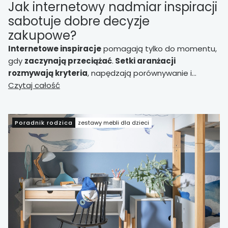
Jak internetowy nadmiar inspiracji
sabotuje dobre decyzje
zakupowe?
Internetowe inspiracje
pomagają tylko do momentu,
gdy
zaczynają przeciążać
.
Setki aranżacji
rozmywają kryteria
, napędzają porównywanie i
skłaniają do zakupów „pod zdjęcie”, bez kontroli skali i
Czytaj całość
funkcji.
Tekst pokazuje, jak odzyskać kierunek i
domknąć wybór.
Poradnik rodzica
zestawy mebli dla dzieci