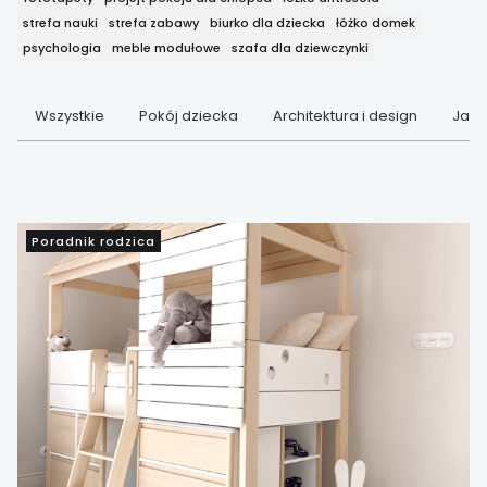
strefa nauki
strefa zabawy
biurko dla dziecka
łóżko domek
psychologia
meble modułowe
szafa dla dziewczynki
Wszystkie
Pokój dziecka
Architektura i design
Jak 
Poradnik rodzica