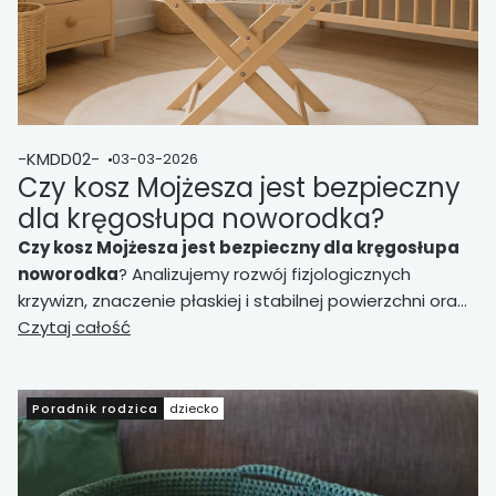
-KMDD02-
03-03-2026
Czy kosz Mojżesza jest bezpieczny
dla kręgosłupa noworodka?
Czy kosz Mojżesza jest bezpieczny dla kręgosłupa
noworodka
? Analizujemy rozwój fizjologicznych
krzywizn, znaczenie płaskiej i stabilnej powierzchni oraz
wpływ twardości materaca na biomechanikę snu.
Czytaj całość
Omawiamy stanowisko fizjoterapii dziecięcej i
neonatologii, oddzielając fakty od mitów.
Poradnik rodzica
dziecko