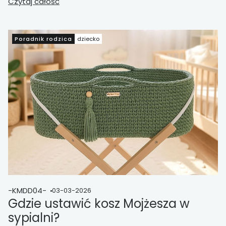
wrócił do współczesnych sypialni.
Czytaj całość
Merytoryczne
spojrzenie na tradycję, funkcję i zmianę stylu życia
rodziców.
Poradnik rodzica
dziecko
-KMDD04-
03-03-2026
Gdzie ustawić kosz Mojżesza w
sypialni?