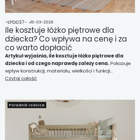
-ŁPDD37-
15-03-2026
Ile kosztuje łóżko piętrowe dla
dziecka? Co wpływa na cenę i za
co warto dopłacić
Artykuł wyjaśnia, ile kosztuje łóżko piętrowe dla
dziecka i od czego naprawdę zależy cena.
Pokazuje
wpływ konstrukcji, materiału, wielkości i funkcji
dodatkowych na koszt zakupu, a także porządkuje
Czytaj całość
różnice między modelami budżetowymi, średniej półki i
bardziej rozbudowanymi wariantami do małego pokoju,
pokoju rodzeństwa lub wnętrza wielofunkcyjnego.
Poradnik rodzica