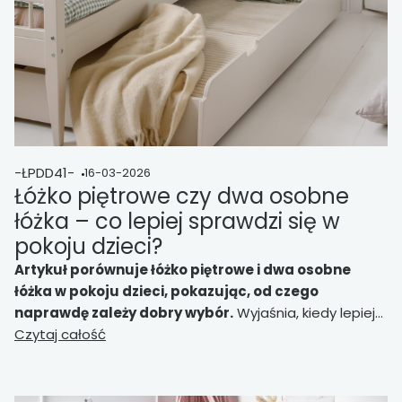
-ŁPDD41-
16-03-2026
Łóżko piętrowe czy dwa osobne
łóżka – co lepiej sprawdzi się w
pokoju dzieci?
Artykuł porównuje łóżko piętrowe i dwa osobne
łóżka w pokoju dzieci, pokazując, od czego
naprawdę zależy dobry wybór.
Wyjaśnia, kiedy lepiej
sprawdzi się model oszczędzający miejsce, a kiedy
Czytaj całość
oddzielne łóżka dają większą niezależność, wygodę i
lepszy układ pokoju rodzeństwa.