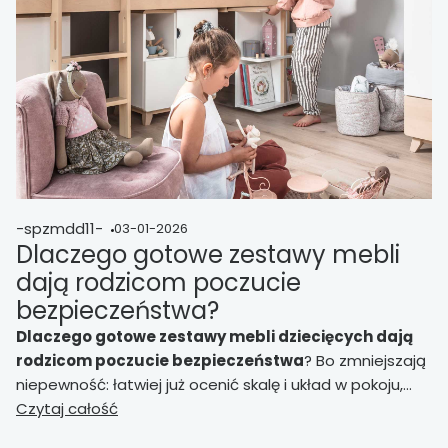
-spzmdd11-
03-01-2026
Dlaczego gotowe zestawy mebli
dają rodzicom poczucie
bezpieczeństwa?
Dlaczego gotowe zestawy mebli dziecięcych dają
rodzicom poczucie bezpieczeństwa
? Bo zmniejszają
niepewność: łatwiej już ocenić skalę i układ w pokoju,
szybciej domknąć decyzję i zbudować porządek oraz
Czytaj całość
przewidywalne przechowywanie.
Mniej poprawek po