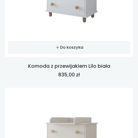
Do koszyka
Komoda z przewijakiem Lilo biała
Cena
835,00 zł