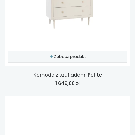
Zobacz produkt
Komoda z szufladami Petite
Cena
1 649,00 zł