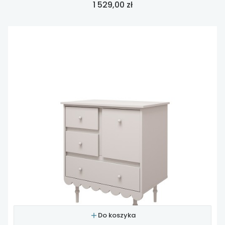
Cena
1 529,00 zł
Do koszyka