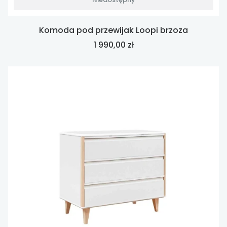
Komoda pod przewijak Loopi brzoza
Cena
1 990,00 zł