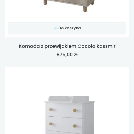
Do koszyka
Komoda z przewijakiem Cocolo kaszmir
Cena
875,00 zł