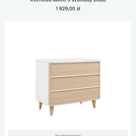
Cena
1 929,00 zł
Niedostępny