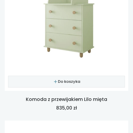
Do koszyka
Komoda z przewijakiem Lilo mięta
Cena
835,00 zł