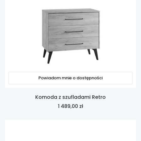
Powiadom mnie o dostępności
Komoda z szufladami Retro
Cena
1 489,00 zł