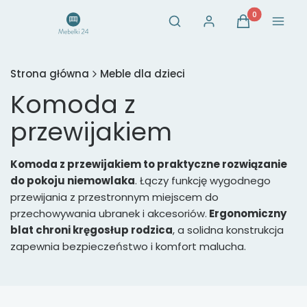
Otwórz wyszukiwarkę
Produkty w ko
Szukaj
Zaloguj się
Koszyk
Menu
Strona główna
Meble dla dzieci
Komoda z
przewijakiem
Komoda z przewijakiem to praktyczne rozwiązanie
do pokoju niemowlaka
. Łączy funkcję wygodnego
przewijania z przestronnym miejscem do
przechowywania ubranek i akcesoriów.
Ergonomiczny
blat chroni kręgosłup rodzica
, a solidna konstrukcja
zapewnia bezpieczeństwo i komfort malucha.