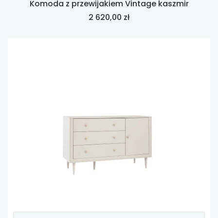
Komoda z przewijakiem Vintage kaszmir
Cena
2 620,00 zł