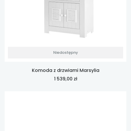
Niedostępny
Komoda z drzwiami Marsylia
Cena
1 539,00 zł