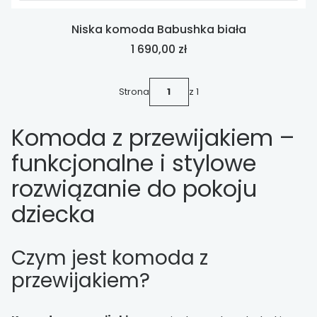
Niska komoda Babushka biała
Cena
1 690,00 zł
Strona
z 1
Komoda z przewijakiem –
funkcjonalne i stylowe
rozwiązanie do pokoju
dziecka
Czym jest komoda z
przewijakiem?