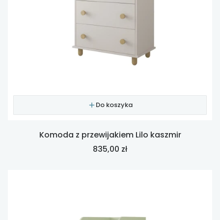
Do koszyka
Komoda z przewijakiem Lilo kaszmir
Cena
835,00 zł