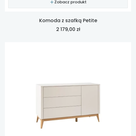
Zobacz produkt
Komoda z szafką Petite
Cena
2 179,00 zł