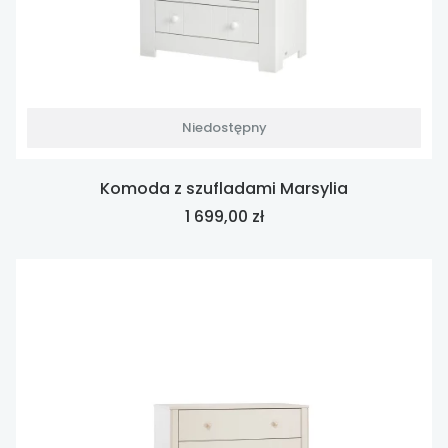
Niedostępny
Komoda z szufladami Marsylia
Cena
1 699,00 zł