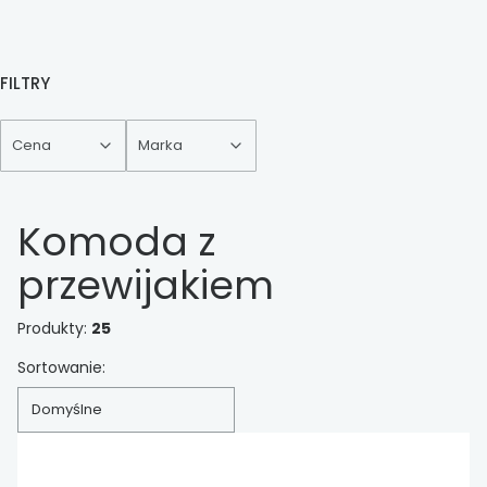
FILTRY
Cena
Marka
Koniec filtrów
Komoda z
przewijakiem
Produkty:
25
Lista produktów
Sortowanie:
Domyślne