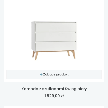
Zobacz produkt
Komoda z szufladami Swing biały
Cena
1 529,00 zł