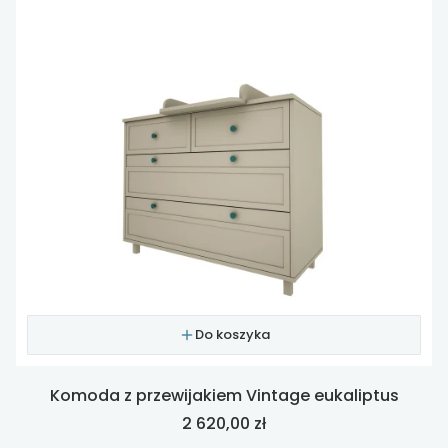
Do koszyka
Komoda z przewijakiem Vintage eukaliptus
Cena
2 620,00 zł