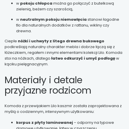
w
pokoju chłopca
można go połączyć z butelkową
zielenią, beżem czy szarością,
w
neutralnym pokoju niemowlęcia
stanowi łagodne
tło dla naturalnych dodatków z rattanu, wikliny czy
drewna.
Ciepłe
nóżki i uchwyty z litego drewna bukowego
podkreślają naturalny charakter mebla i dobrze łączą się z
łóżeczkiem, regałem i innymi elementami kolekcji Lilo. Komoda
stoi na nóżkach, dlatego
łatwo odkurzyć i umyć podłogę
w
kąciku pielęgnacyjnym.
Materiały i detale
przyjazne rodzicom
Komoda z przewijakiem Lilo kaszmir została zaprojektowana z
myślą o codziennym, intensywnym użytkowaniu:
korpus z płyty laminowanej
– odporny na typowe
domowe użytkowanie, łatwy w czyszczeniu,