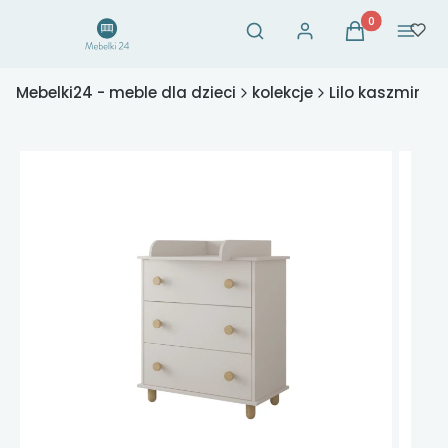
Otwórz wyszukiwarkę
Produkty w ko
Szukaj
Zaloguj się
Koszyk
Menu
Mebelki24 - meble dla dzieci
kolekcje
Lilo kaszmir