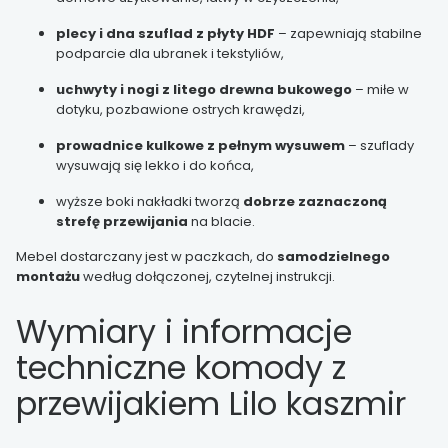
plecy i dna szuflad z płyty HDF
– zapewniają stabilne
podparcie dla ubranek i tekstyliów,
uchwyty i nogi z litego drewna bukowego
– miłe w
dotyku, pozbawione ostrych krawędzi,
prowadnice kulkowe z pełnym wysuwem
– szuflady
wysuwają się lekko i do końca,
wyższe boki nakładki tworzą
dobrze zaznaczoną
strefę przewijania
na blacie.
Mebel dostarczany jest w paczkach, do
samodzielnego
montażu
według dołączonej, czytelnej instrukcji.
Wymiary i informacje
techniczne komody z
przewijakiem Lilo kaszmir