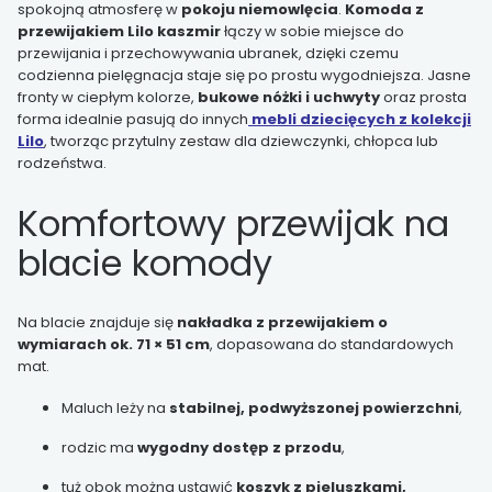
spokojną atmosferę w
pokoju niemowlęcia
.
Komoda z
przewijakiem Lilo kaszmir
łączy w sobie miejsce do
przewijania i przechowywania ubranek, dzięki czemu
codzienna pielęgnacja staje się po prostu wygodniejsza. Jasne
fronty w ciepłym kolorze,
bukowe nóżki i uchwyty
oraz prosta
forma idealnie pasują do innych
mebli dziecięcych z kolekcji
Lilo
, tworząc przytulny zestaw dla dziewczynki, chłopca lub
rodzeństwa.
Komfortowy przewijak na
blacie komody
Na blacie znajduje się
nakładka z przewijakiem o
wymiarach ok. 71 × 51 cm
, dopasowana do standardowych
mat.
Maluch leży na
stabilnej, podwyższonej powierzchni
,
rodzic ma
wygodny dostęp z przodu
,
tuż obok można ustawić
koszyk z pieluszkami,