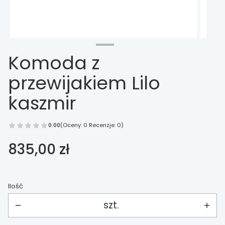
Komoda z
przewijakiem Lilo
kaszmir
0.00
(Oceny: 0 Recenzje: 0)
Cena
835,00 zł
Ilość
szt.