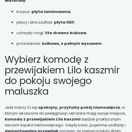
Materiały:
korpus:
płyta laminowana
,
plecy i dna szuflad:
płyta HDF
,
uchwyty i nogi:
lite drewno bukowe
,
prowadnice:
kulkowe, z pełnym wysuwem
.
Wybierz komodę z
przewijakiem Lilo kaszmir
do pokoju swojego
maluszka
Jeśli marzy Ci się
spokojny, przytulny pokój niemowlęcia
, w
którym akcesoria do pielęgnacji i ubranka mają swoje miejsce,
komoda z przewijakiem Lilo kaszmir
będzie praktycznym
sercem kącika niemowlęcego. Ciepły kolor, pojemne szuflady i
demontowalny przewijak
sprawią, że mebel posłuży Wam