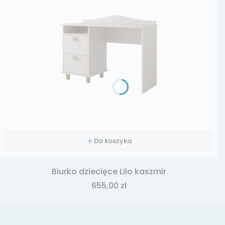
Do koszyka
Biurko dziecięce Lilo kaszmir
Cena
655,00 zł