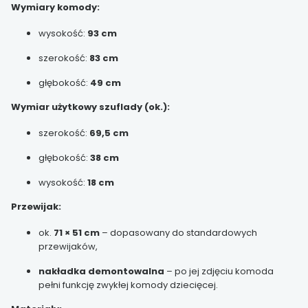
Wymiary komody:
wysokość:
93 cm
szerokość:
83 cm
głębokość:
49 cm
Wymiar użytkowy szuflady (ok.):
szerokość:
69,5 cm
głębokość:
38 cm
wysokość:
18 cm
Przewijak:
ok.
71 × 51 cm
– dopasowany do standardowych
przewijaków,
nakładka demontowalna
– po jej zdjęciu komoda
pełni funkcję zwykłej komody dziecięcej.