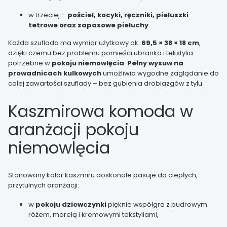
w trzeciej –
pościel, kocyki, ręczniki, pieluszki
tetrowe oraz zapasowe pieluchy
.
Każda szuflada ma wymiar użytkowy ok.
69,5 × 38 × 18 cm
,
dzięki czemu bez problemu pomieści ubranka i tekstylia
potrzebne w
pokoju niemowlęcia
.
Pełny wysuw na
prowadnicach kulkowych
umożliwia wygodne zaglądanie do
całej zawartości szuflady – bez gubienia drobiazgów z tyłu.
Kaszmirowa komoda w
aranżacji pokoju
niemowlęcia
Stonowany kolor kaszmiru doskonale pasuje do ciepłych,
przytulnych aranżacji:
w
pokoju dziewczynki
pięknie współgra z pudrowym
różem, morelą i kremowymi tekstyliami,