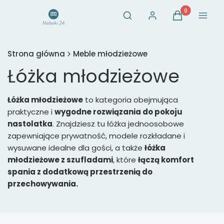
Otwórz wyszukiwarkę
Produkty w ko
Szukaj
Zaloguj się
Koszyk
Menu
Strona główna
Meble młodzieżowe
Łóżka młodzieżowe
Łóżka młodzieżowe
to kategoria obejmująca
praktyczne i
wygodne rozwiązania do pokoju
nastolatka
. Znajdziesz tu łóżka jednoosobowe
zapewniające prywatność, modele rozkładane i
wysuwane idealne dla gości, a także
łóżka
młodzieżowe z szufladami
, które
łączą komfort
spania z dodatkową przestrzenią do
przechowywania.