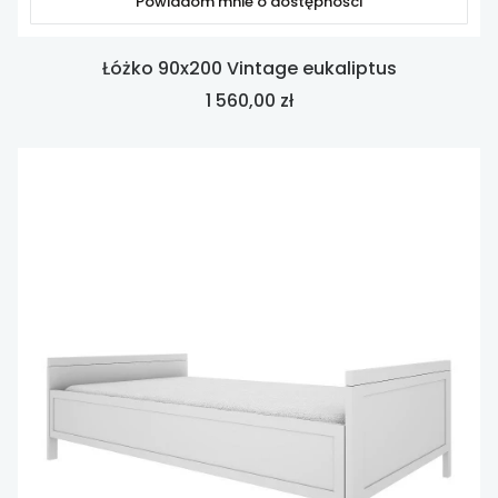
Powiadom mnie o dostępności
Łóżko 90x200 Vintage eukaliptus
Cena
1 560,00 zł