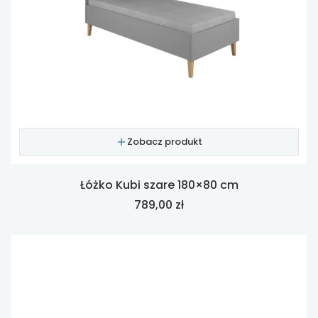
Zobacz produkt
Łóżko Kubi szare 180×80 cm
Cena
789,00 zł