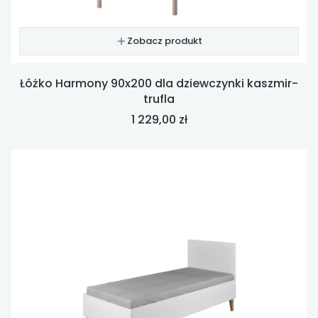
Zobacz produkt
Łóżko Harmony 90x200 dla dziewczynki kaszmir-
trufla
Cena
1 229,00 zł