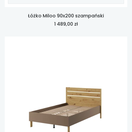
Łóżko Miloo 90x200 szampański
Cena
1 489,00 zł