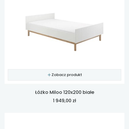
Zobacz produkt
Łóżko Miloo 120x200 białe
Cena
1 949,00 zł