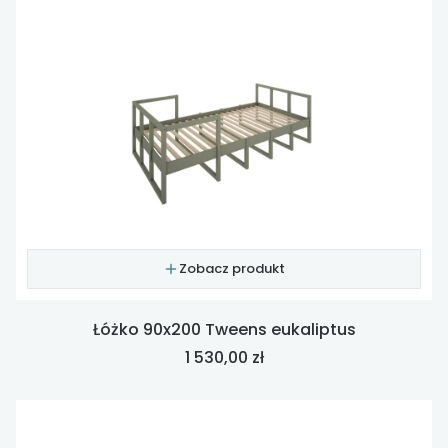
Zobacz produkt
Łóżko 90x200 Tweens eukaliptus
Cena
1 530,00 zł