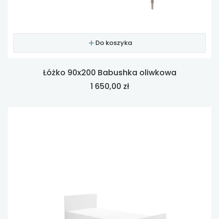
Do koszyka
Łóżko 90x200 Babushka oliwkowa
Cena
1 650,00 zł