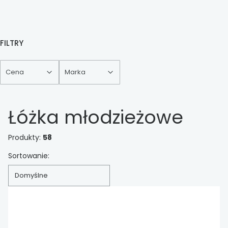
FILTRY
Cena
Marka
Koniec filtrów
Łóżka młodzieżowe
Produkty:
58
Lista produktów
Sortowanie:
Domyślne