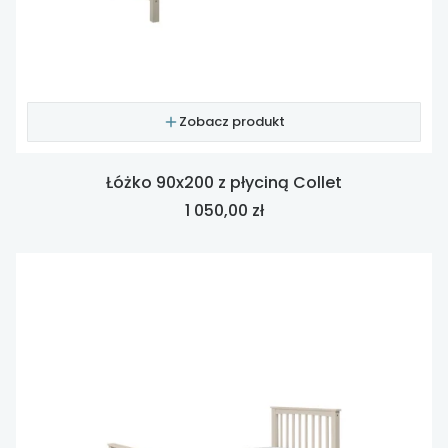
Zobacz produkt
Łóżko 90x200 z płyciną Collet
Cena
1 050,00 zł