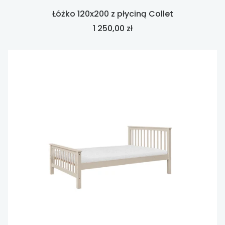
Łóżko 120x200 z płyciną Collet
Cena
1 250,00 zł