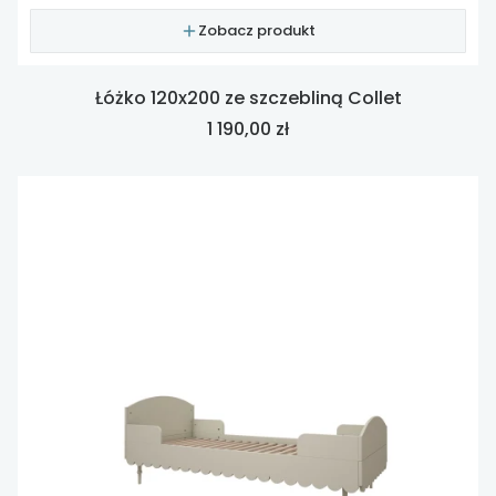
Zobacz produkt
Łóżko 120x200 ze szczebliną Collet
Cena
1 190,00 zł