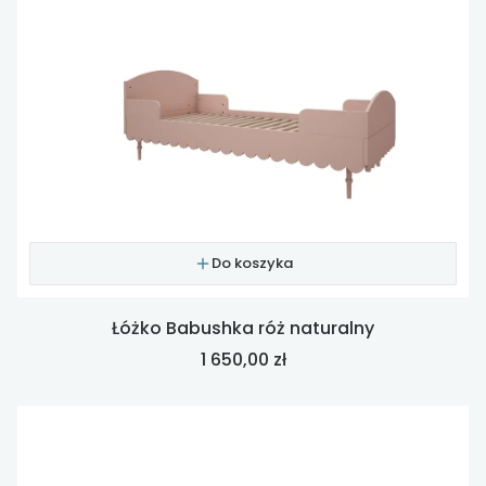
Do koszyka
Łóżko Babushka róż naturalny
Cena
1 650,00 zł