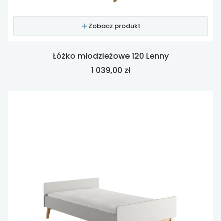
Zobacz produkt
Łóżko młodzieżowe 120 Lenny
Cena
1 039,00 zł