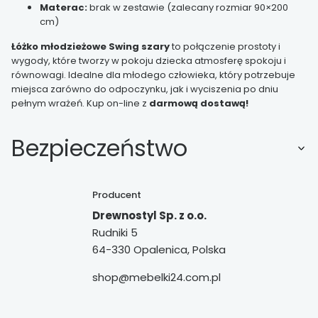
Materac:
brak w zestawie (zalecany rozmiar 90×200
cm)
Łóżko młodzieżowe Swing szary
to połączenie prostoty i
wygody, które tworzy w pokoju dziecka atmosferę spokoju i
równowagi. Idealne dla młodego człowieka, który potrzebuje
miejsca zarówno do odpoczynku, jak i wyciszenia po dniu
pełnym wrażeń. Kup on-line z
darmową dostawą!
Bezpieczeństwo
Producent
Drewnostyl Sp. z o.o.
Rudniki 5
64-330 Opalenica, Polska
shop@mebelki24.com.pl