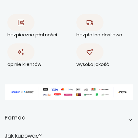
bezpieczne płatności
bezpłatna dostawa
opinie klientów
wysoka jakość
Linki w stopce
Pomoc
Jak kupować?