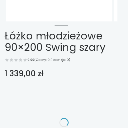
Łóżko młodzieżowe
90×200 Swing szary
0.00
(Oceny: 0 Recenzje: 0)
Cena
1 339,00 zł
Wybierz opcje
Poszczególne warianty mogą różnić się ceną
*
szuflada pod łóżko
Wybierz