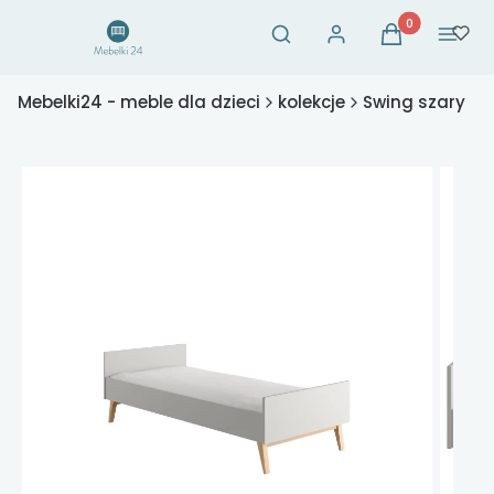
Otwórz wyszukiwarkę
Produkty w ko
Szukaj
Zaloguj się
Koszyk
Menu
Mebelki24 - meble dla dzieci
kolekcje
Swing szary