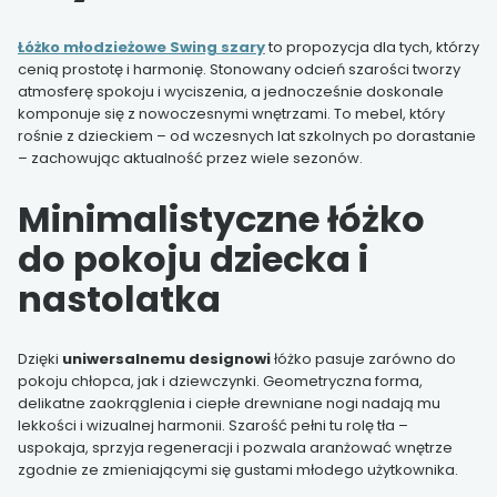
Łóżko młodzieżowe Swing szary
to propozycja dla tych, którzy
cenią prostotę i harmonię. Stonowany odcień szarości tworzy
atmosferę spokoju i wyciszenia, a jednocześnie doskonale
komponuje się z nowoczesnymi wnętrzami. To mebel, który
rośnie z dzieckiem – od wczesnych lat szkolnych po dorastanie
– zachowując aktualność przez wiele sezonów.
Minimalistyczne łóżko
do pokoju dziecka i
nastolatka
Dzięki
uniwersalnemu designowi
łóżko pasuje zarówno do
pokoju chłopca, jak i dziewczynki. Geometryczna forma,
delikatne zaokrąglenia i ciepłe drewniane nogi nadają mu
lekkości i wizualnej harmonii. Szarość pełni tu rolę tła –
uspokaja, sprzyja regeneracji i pozwala aranżować wnętrze
zgodnie ze zmieniającymi się gustami młodego użytkownika.