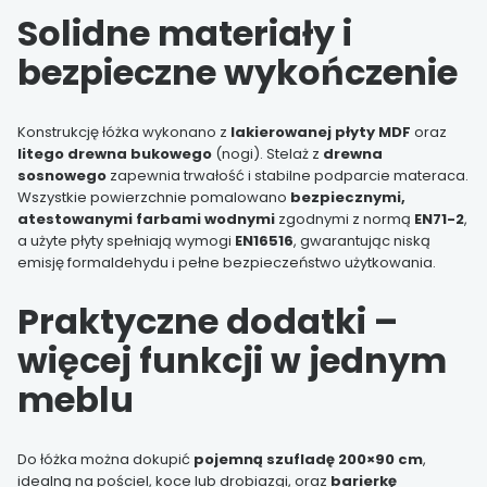
Solidne materiały i
bezpieczne wykończenie
Konstrukcję łóżka wykonano z
lakierowanej płyty MDF
oraz
litego drewna bukowego
(nogi). Stelaż z
drewna
sosnowego
zapewnia trwałość i stabilne podparcie materaca.
Wszystkie powierzchnie pomalowano
bezpiecznymi,
atestowanymi farbami wodnymi
zgodnymi z normą
EN71-2
,
a użyte płyty spełniają wymogi
EN16516
, gwarantując niską
emisję formaldehydu i pełne bezpieczeństwo użytkowania.
Praktyczne dodatki –
więcej funkcji w jednym
meblu
Do łóżka można dokupić
pojemną szufladę 200×90 cm
,
idealną na pościel, koce lub drobiazgi, oraz
barierkę