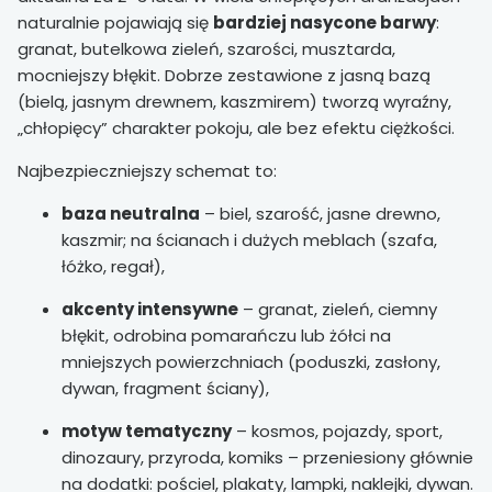
naturalnie pojawiają się
bardziej nasycone barwy
:
granat, butelkowa zieleń, szarości, musztarda,
mocniejszy błękit. Dobrze zestawione z jasną bazą
(bielą, jasnym drewnem, kaszmirem) tworzą wyraźny,
„chłopięcy” charakter pokoju, ale bez efektu ciężkości.
Najbezpieczniejszy schemat to:
baza neutralna
– biel, szarość, jasne drewno,
kaszmir; na ścianach i dużych meblach (szafa,
łóżko, regał),
akcenty intensywne
– granat, zieleń, ciemny
błękit, odrobina pomarańczu lub żółci na
mniejszych powierzchniach (poduszki, zasłony,
dywan, fragment ściany),
motyw tematyczny
– kosmos, pojazdy, sport,
dinozaury, przyroda, komiks – przeniesiony głównie
na dodatki: pościel, plakaty, lampki, naklejki, dywan.