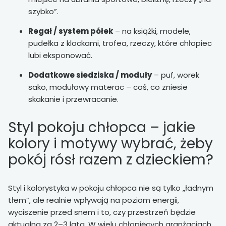
szybko”.
Regał / system półek
– na książki, modele,
pudełka z klockami, trofea, rzeczy, które chłopiec
lubi eksponować.
Dodatkowe siedziska / moduły
– puf, worek
sako, modułowy materac – coś, co zniesie
skakanie i przewracanie.
Styl pokoju chłopca – jakie
kolory i motywy wybrać, żeby
pokój rósł razem z dzieckiem?
Styl i kolorystyka w pokoju chłopca nie są tylko „ładnym
tłem”, ale realnie wpływają na poziom energii,
wyciszenie przed snem i to, czy przestrzeń będzie
aktualna za 2–3 lata. W wielu chłopięcych aranżacjach