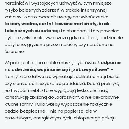
narożników i wystających uchwytów, tym mniejsze
ryzyko bolesnych zderzeń w trakcie intensywnej
zabawy. Warto zwracać uwagę na wykończenia:
lakiery wodne, certyfikowane materiały, brak
toksycznych substancji
to standard, który powinien
być oczywistością, zwłaszcza gdy meble są codziennie
dotykane, gryzione przez maluchy czy narażone na
ścieranie.
W pokoju chłopca meble muszą być również
odporne
na uderzenia, wspinanie się i „zabawy siłowe”
–
fronty, które łatwo się wgniatają, delikatne nogi biurka
czy cienkie półki szybko się poddadzą. Dobrą praktyką
jest wybór mebli, które wyglądają lekko, ale mają
konstrukcję zbliżoną do „dorosłych”, a nie dekoracyjne,
kruche formy. Tylko wtedy wyposażenie faktycznie
będzie bezpieczne – nie na papierze, ale w
prawdziwym, energicznym życiu chłopięcego pokoju.