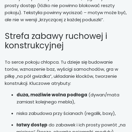
prosty dostęp (łóżko nie powinno blokować reszty
pokoju). Tekstylia powinny wyciszać – motyw może być,
ale nie w wersji „krzyczącej z każdej poduszki”.
Strefa zabawy ruchowej i
konstrukcyjnej
To serce pokoju chłopca. Tu dzieje się budowanie
torów, wznoszenie baz, wyścigi samochodów, gra w
piłkę „na pół gwizdka”, układanie klocków, tworzenie
konstrukcji. Kluczowe atrybuty:
duża, możliwie wolna podłoga
(dywan/mata
zamiast kolejnego mebla),
niska zabudowa przy ścianach (regalik, boxy),
łatwy dostęp
do zabawek i ich prosty powrót „na
miejsce” (kosze, otwarte pojemniki, moduły).