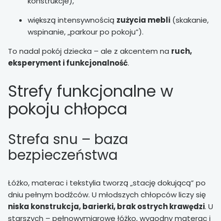
konstrukcje),
większą intensywnością
zużycia mebli
(skakanie,
wspinanie, „parkour po pokoju”).
To nadal pokój dziecka – ale z akcentem na
ruch,
eksperyment i funkcjonalność
.
Strefy funkcjonalne w
pokoju chłopca
Strefa snu – baza
bezpieczeństwa
Łóżko, materac i tekstylia tworzą „stację dokującą” po
dniu pełnym bodźców. U młodszych chłopców liczy się
niska konstrukcja, barierki, brak ostrych krawędzi
. U
starszych – pełnowymiarowe łóżko, wygodny materac i