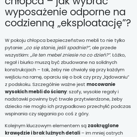
chłopca – jak wybrać
wyposażenie odporne na
codzienną „eksploatację”?
W pokoju chłopca bezpieczeństwo mebli to nie tylko
pytanie:
„co się stanie, jeśli spadnie?”
, ale przede
wszystkim:
„ile ten mebel zniesie na co dzień?”
. Łóżko,
regał i biurko muszą być zbudowane na solidnych
konstrukcjach – tak, żeby nie chwiały się przy każdym
wejściu na ramę, oparciu się o bok czy przy „lądowaniu”
z podskoku. Szczególnie ważne jest
mocowanie
wysokich mebli do ściany
: szafy, wysokie regały i
nadstawki powinny być trwale przytwierdzone, żeby
dziecko nie mogło ich przypadkowo przechylić podczas
wspinania czy sięgania po coś z góry.
Kolejnym kluczowym elementem są
zaokrąglone
krawędzie i brak luźnych detali
– im mniej ostrych