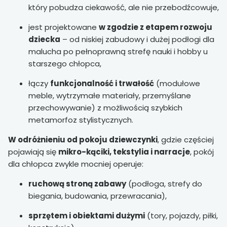
który pobudza ciekawość, ale nie przebodźcowuje,
jest projektowane
w zgodzie z etapem rozwoju
dziecka
– od niskiej zabudowy i dużej podłogi dla
malucha po pełnoprawną strefę nauki i hobby u
starszego chłopca,
łączy
funkcjonalność i trwałość
(modułowe
meble, wytrzymałe materiały, przemyślane
przechowywanie) z możliwością szybkich
metamorfoz stylistycznych.
W odróżnieniu od pokoju dziewczynki
, gdzie częściej
pojawiają się
mikro-kąciki, tekstylia i narracje
, pokój
dla chłopca zwykle mocniej operuje:
ruchową stroną zabawy
(podłoga, strefy do
biegania, budowania, przewracania),
sprzętem i obiektami dużymi
(tory, pojazdy, piłki,