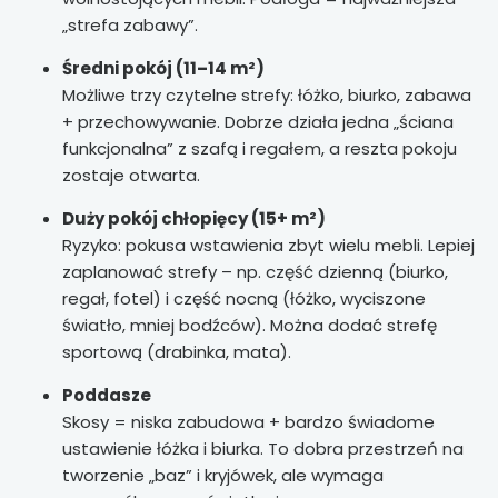
„strefa zabawy”.
Średni pokój (11–14 m²)
Możliwe trzy czytelne strefy: łóżko, biurko, zabawa
+ przechowywanie. Dobrze działa jedna „ściana
funkcjonalna” z szafą i regałem, a reszta pokoju
zostaje otwarta.
Duży pokój chłopięcy (15+ m²)
Ryzyko: pokusa wstawienia zbyt wielu mebli. Lepiej
zaplanować strefy – np. część dzienną (biurko,
regał, fotel) i część nocną (łóżko, wyciszone
światło, mniej bodźców). Można dodać strefę
sportową (drabinka, mata).
Poddasze
Skosy = niska zabudowa + bardzo świadome
ustawienie łóżka i biurka. To dobra przestrzeń na
tworzenie „baz” i kryjówek, ale wymaga