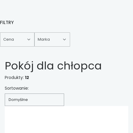
FILTRY
Cena
Marka
Koniec filtrów
Pokój dla chłopca
Produkty:
12
Lista produktów
Sortowanie:
Domyślne