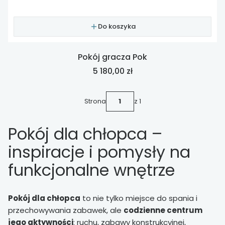
Do koszyka
Pokój gracza Pok
Cena
5 180,00 zł
Strona
z 1
Pokój dla chłopca –
inspiracje i pomysły na
funkcjonalne wnętrze
Pokój dla chłopca
to nie tylko miejsce do spania i
przechowywania zabawek, ale
codzienne centrum
jego aktywności
: ruchu, zabawy konstrukcyjnej,