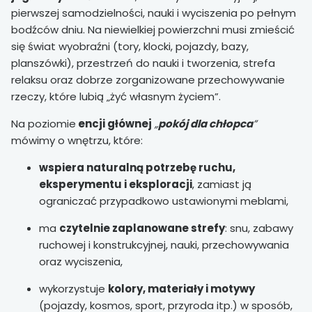
pierwszej samodzielności, nauki i wyciszenia po pełnym
bodźców dniu. Na niewielkiej powierzchni musi zmieścić
się świat wyobraźni (tory, klocki, pojazdy, bazy,
planszówki), przestrzeń do nauki i tworzenia, strefa
relaksu oraz dobrze zorganizowane przechowywanie
rzeczy, które lubią „żyć własnym życiem”.
Na poziomie
encji głównej
„
pokój dla chłopca
”
mówimy o wnętrzu, które:
wspiera naturalną potrzebę ruchu,
eksperymentu i eksploracji
, zamiast ją
ograniczać przypadkowo ustawionymi meblami,
ma
czytelnie zaplanowane strefy
: snu, zabawy
ruchowej i konstrukcyjnej, nauki, przechowywania
oraz wyciszenia,
wykorzystuje
kolory, materiały i motywy
(pojazdy, kosmos, sport, przyroda itp.) w sposób,