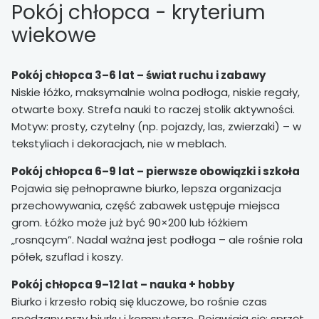
Pokój chłopca - kryterium
wiekowe
Pokój chłopca 3–6 lat – świat ruchu i zabawy
Niskie łóżko, maksymalnie wolna podłoga, niskie regały,
otwarte boxy. Strefa nauki to raczej stolik aktywności.
Motyw: prosty, czytelny (np. pojazdy, las, zwierzaki) – w
tekstyliach i dekoracjach, nie w meblach.
Pokój chłopca 6–9 lat – pierwsze obowiązki i szkoła
Pojawia się pełnoprawne biurko, lepsza organizacja
przechowywania, część zabawek ustępuje miejsca
grom. Łóżko może już być 90×200 lub łóżkiem
„rosnącym”. Nadal ważna jest podłoga – ale rośnie rola
półek, szuflad i koszy.
Pokój chłopca 9–12 lat – nauka + hobby
Biurko i krzesło robią się kluczowe, bo rośnie czas
spędzany przy biurku i komputerze. Pojawiają się: sprzęt