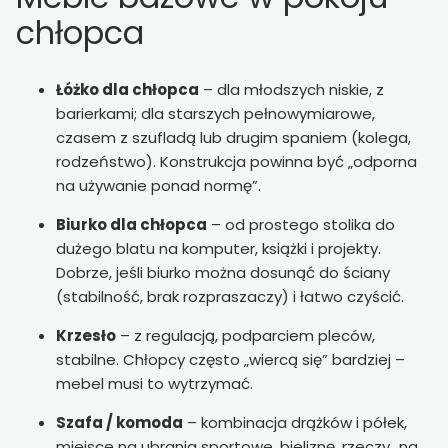
chłopca
Łóżko dla chłopca
– dla młodszych niskie, z
barierkami; dla starszych pełnowymiarowe,
czasem z szufladą lub drugim spaniem (kolega,
rodzeństwo). Konstrukcja powinna być „odporna
na używanie ponad normę”.
Biurko dla chłopca
– od prostego stolika do
dużego blatu na komputer, książki i projekty.
Dobrze, jeśli biurko można dosunąć do ściany
(stabilność, brak rozpraszaczy) i łatwo czyścić.
Krzesło
– z regulacją, podparciem pleców,
stabilne. Chłopcy często „wiercą się” bardziej –
mebel musi to wytrzymać.
Szafa / komoda
– kombinacja drążków i półek,
miejsce na ubrania sportowe, bieliznę, rzeczy „na