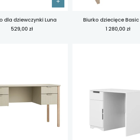
ko dla dziewczynki Luna
Biurko dziecięce Basic
Cena
Cena
529,00 zł
1 280,00 zł