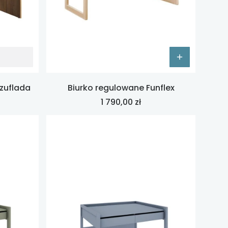
szuflada
Biurko regulowane Funflex
Cena
1 790,00 zł