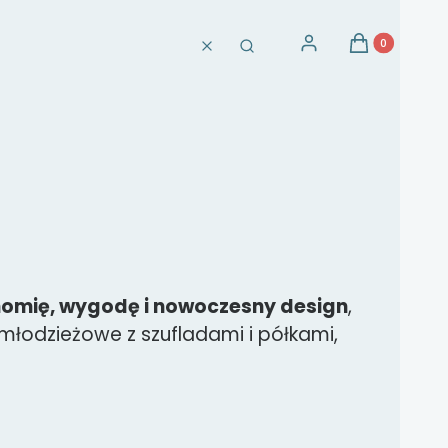
Produkty w ko
Zaloguj się
Koszyk
Wyczyść
Szukaj
omię, wygodę i nowoczesny design
,
 młodzieżowe z szufladami i półkami,