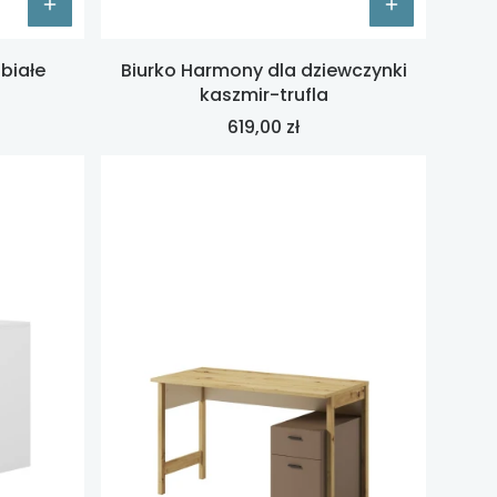
 białe
Biurko Harmony dla dziewczynki
kaszmir-trufla
Cena
619,00 zł