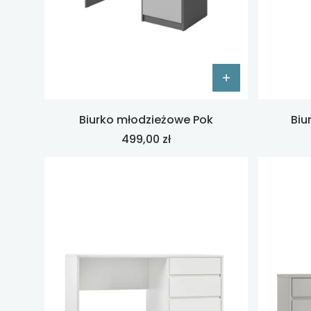
Biurko młodzieżowe Pok
Biu
Cena
499,00 zł