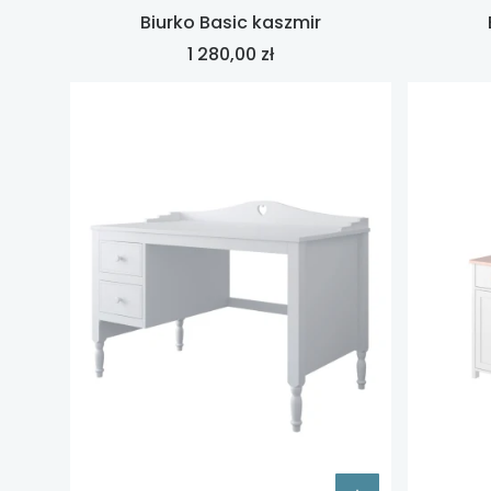
Biurko Basic kaszmir
Cena
1 280,00 zł