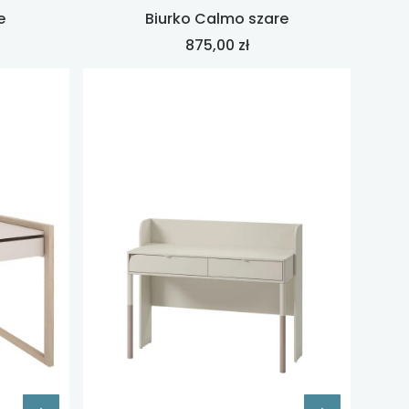
e
Biurko Calmo szare
Cena
875,00 zł