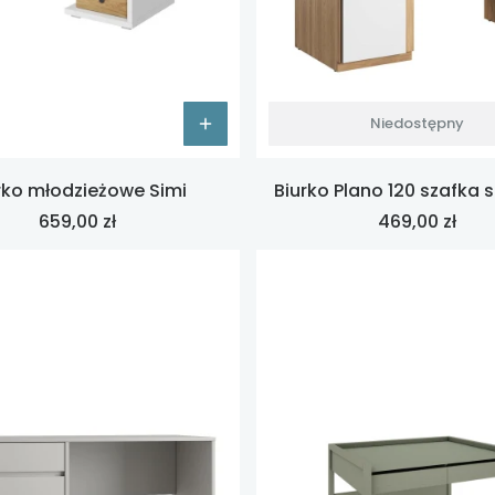
Niedostępny
rko młodzieżowe Simi
Biurko Plano 120 szafka 
Cena
Cena
659,00 zł
469,00 zł