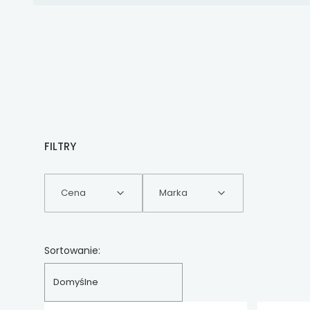
FILTRY
Cena
Marka
Koniec filtrów
Lista produktów
Sortowanie:
Domyślne