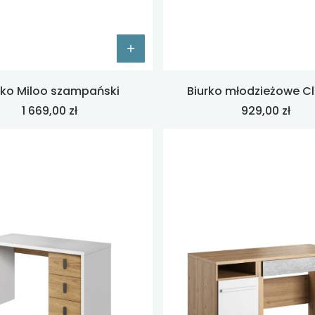
rko Miloo szampański
Biurko młodzieżowe Cl
Cena
Cena
1 669,00 zł
929,00 zł