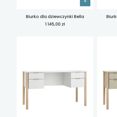
Biurko dla dziewczynki Bella
Biur
Cena
1 145,00 zł