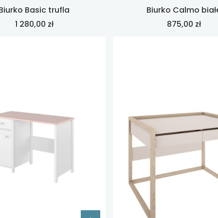
Biurko Basic trufla
Biurko Calmo biał
Cena
Cena
1 280,00 zł
875,00 zł