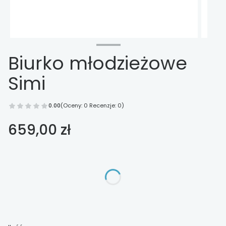
Biurko młodzieżowe
Simi
0.00
(Oceny: 0 Recenzje: 0)
Cena
659,00 zł
Wybierz opcje
Poszczególne warianty mogą różnić się ceną