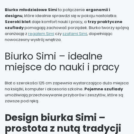
Biurko młodzieżowe Simi
to połączenie
ergonomii i
designu
, które idealnie sprawdzi się w pokoju nastolatka.
Szeroki blat
daje komfort nauki i pracy, a
trzy praktyczne
szuflady
pomagają zachować porządek. Biurko tworzy spójną
aranżację z
regałem Simi
czy
szafami Simi
, dopełniając
nowoczesny wystrój wnętrza.
Biurko Simi – idealne
miejsce do nauki i pracy
Blat o szerokości 125 cm zapewnia wystarczająco dużo miejsca
na książki, komputer i akcesoria szkolne.
Pojemne szuflady
umożliwiają przechowywanie przyborów i zeszytów, które są
zawsze pod ręką.
Design biurka Simi –
prostota z nutą tradycji