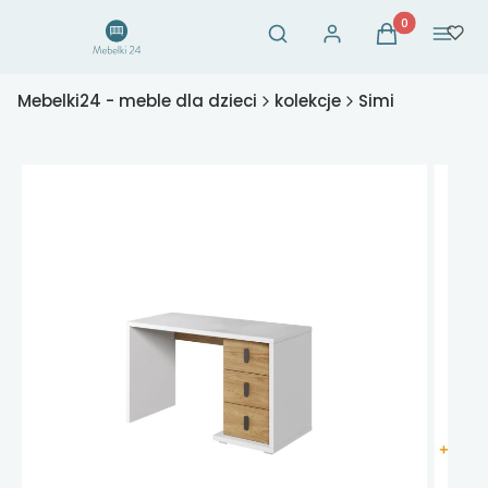
Otwórz wyszukiwarkę
Produkty w ko
Szukaj
Zaloguj się
Koszyk
Menu
Mebelki24 - meble dla dzieci
kolekcje
Simi