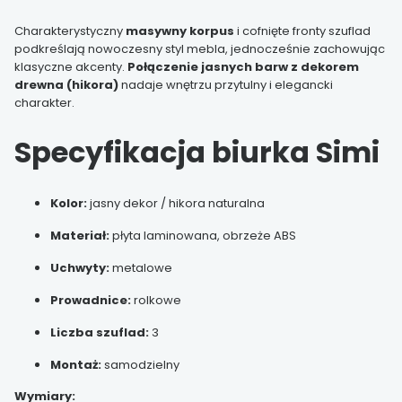
Charakterystyczny
masywny korpus
i cofnięte fronty szuflad
podkreślają nowoczesny styl mebla, jednocześnie zachowując
klasyczne akcenty.
Połączenie jasnych barw z dekorem
drewna (hikora)
nadaje wnętrzu przytulny i elegancki
charakter.
Specyfikacja biurka Simi
Kolor:
jasny dekor / hikora naturalna
Materiał:
płyta laminowana, obrzeże ABS
Uchwyty:
metalowe
Prowadnice:
rolkowe
Liczba szuflad:
3
Montaż:
samodzielny
Wymiary: