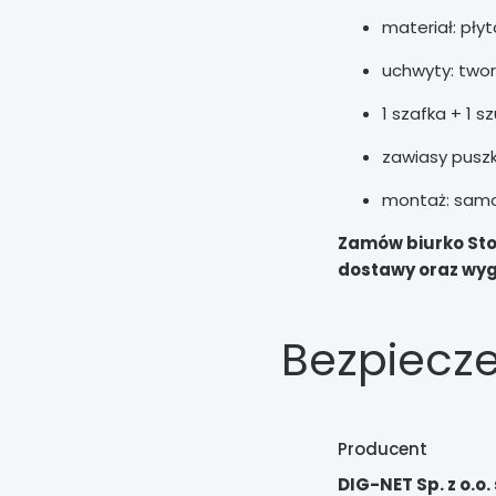
materiał: pły
uchwyty: two
1 szafka + 1 s
zawiasy pusz
montaż: samo
Zamów biurko Stor
dostawy oraz wyg
Bezpiecz
Producent
DIG-NET Sp. z o.o. 