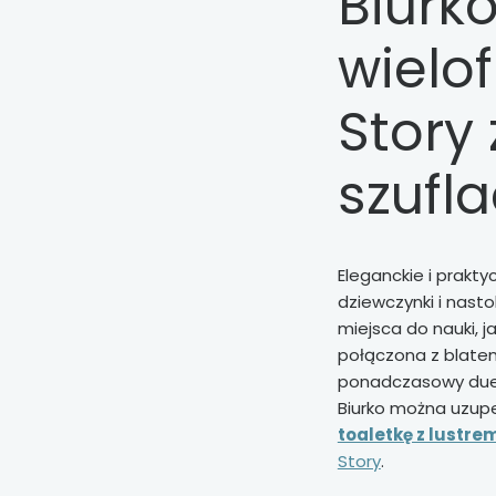
Biurk
wielo
Story 
szufl
Eleganckie i prakt
dziewczynki i nast
miejsca do nauki, j
połączona z blate
ponadczasowy duet,
Biurko można uzup
toaletkę z lustre
Story
.