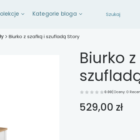
kolekcje
Kategorie bloga
ły
Biurko z szafką i szufladą Story
Biurko z
szufladą
0.00
(Oceny: 0 Recen
Cena
529,00 zł
Wybierz opcje
Poszczególne warianty mog