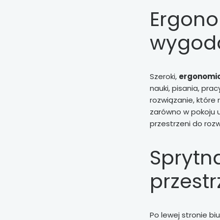
Ergono
wygod
Szeroki,
ergonomic
nauki, pisania, pra
rozwiązanie, które 
zarówno w pokoju uc
przestrzeni do rozwi
Sprytn
przestr
Po lewej stronie bi