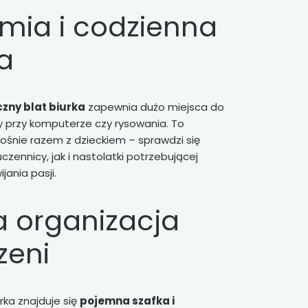
mia i codzienna
a
zny blat biurka
zapewnia dużo miejsca do
cy przy komputerze czy rysowania. To
rośnie razem z dzieckiem – sprawdzi się
zennicy, jak i nastolatki potrzebującej
jania pasji.
a organizacja
zeni
urka znajduje się
pojemna szafka i