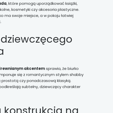
ada
, które pomogą uporządkować książki,
zkolne, kosmetyki czy akcesoria plastyczne.
ko ma swoje miejsce, a w pokoju łatwiej
.
o dziewczęcego
a
z drewnianym akcentem
sprawia, że biurko
omponuje się z romantycznym stylem shabby
ą prostotą czy ponadczasową klasyką.
podkreślają subtelny, dziewczęcy charakter
a konstrukcja na