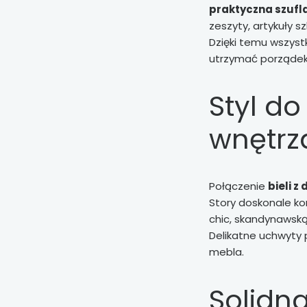
praktyczna szufl
zeszyty, artykuły s
Dzięki temu wszyst
utrzymać porządek
Styl d
wnętrz
Połączenie
bieli 
Story doskonale k
chic, skandynawsk
Delikatne uchwyty 
mebla.
Solidn