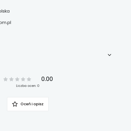
olska
om.pl
0.00
Liczba ocen: 0
Oceń i opisz