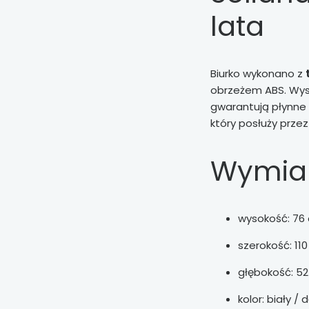
lata
Biurko wykonano z
obrzeżem ABS. Wyso
gwarantują płynne 
który posłuży przez
Wymiar
wysokość: 76
szerokość: 11
głębokość: 5
kolor: biały /