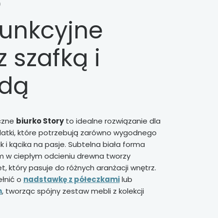
o
funkcyjne
z szafką i
adą
yczne
biurko Story
to idealne rozwiązanie dla
olatki, które potrzebują zarówno wygodnego
ak i kącika na pasje. Subtelna biała forma
m w ciepłym odcieniu drewna tworzy
 który pasuje do różnych aranżacji wnętrz.
ełnić o
nadstawkę z półeczkami
lub
m
, tworząc spójny zestaw mebli z kolekcji