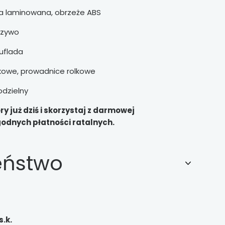
ta laminowana, obrzeże ABS
rzywo
zuflada
kowe, prowadnice rolkowe
dzielny
y już dziś i skorzystaj z darmowej
odnych płatności ratalnych.
eństwo
s.k.