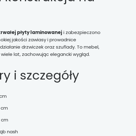
trwałej płyty laminowanej
i zabezpieczono
kiej jakości zawiasy i prowadnice
działanie drzwiczek oraz szuflady. To mebel,
 wiele lat, zachowując elegancki wygląd.
y i szczegóły
 cm
0 cm
2 cm
 dąb nash