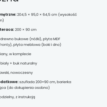
nętrzne:
204,5 × 95,0 × 64,5 cm (wysokość
cm)
teraca:
200 × 90 cm
e drewno bukowe (nóżki), płyta MDF
fronty), płyta meblowa (boki i dno)
any, w komplecie
biały + buk naturalny
awski, nowoczesny
odatkowe:
szuflada 200×90 cm, barierka
ąca (do dokupienia osobno)
zielny, z instrukcją