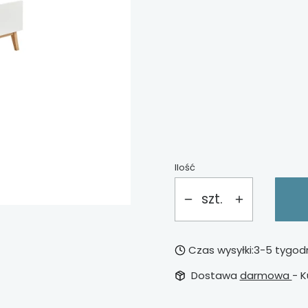
*
szuflada pod łóżko
Wybierz
*
barierka ochronna
Wybierz
Ilość
szt.
Czas wysyłki:
3-5 tygod
Dostawa
darmowa
- K