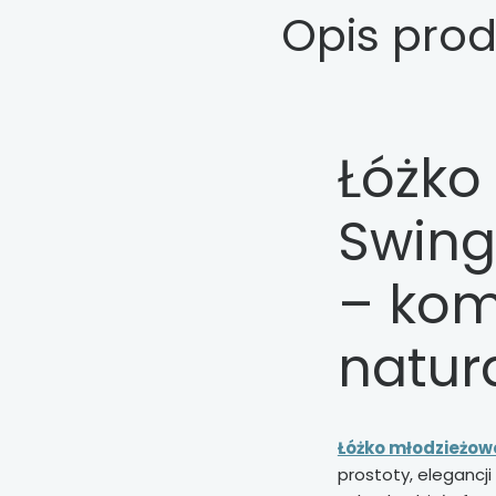
Opis pro
Łóżko
Swing
– komf
natur
Łóżko młodzieżow
prostoty, elegancji