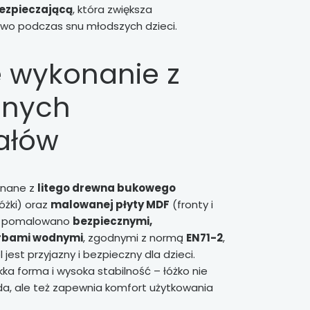
bezpieczającą
, która zwiększa
wo podczas snu młodszych dzieci.
e wykonanie z
lnych
ałów
onane z
litego drewna bukowego
óżki) oraz
malowanej płyty MDF
(fronty i
ie pomalowano
bezpiecznymi,
rbami wodnymi
, zgodnymi z normą
EN71-2
,
jest przyjazny i bezpieczny dla dzieci.
ka forma i wysoka stabilność – łóżko nie
ąda, ale też zapewnia komfort użytkowania