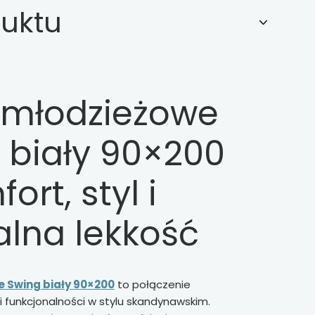
duktu
 młodzieżowe
 biały 90×200
ort, styl i
alna lekkość
e Swing biały 90×200
to połączenie
 i funkcjonalności w stylu skandynawskim.