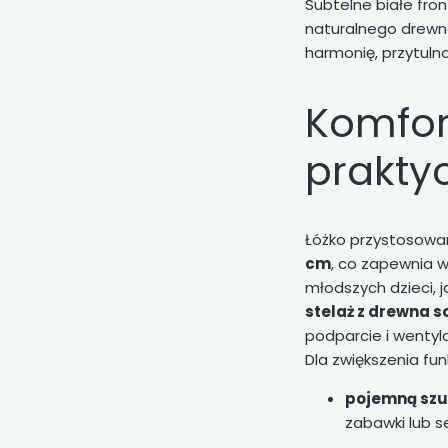
Subtelne białe fro
naturalnego drewn
harmonię, przytuln
Komfor
prakty
Łóżko przystosowa
cm
, co zapewnia 
młodszych dzieci, j
stelaż z drewna 
podparcie i wentyl
Dla zwiększenia fu
pojemną szu
zabawki lub s