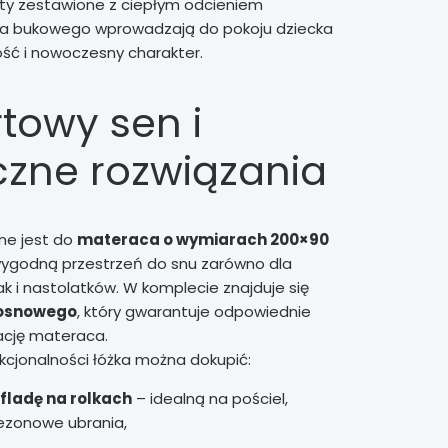
nty zestawione z ciepłym odcieniem
a bukowego wprowadzają do pokoju dziecka
ość i nowoczesny charakter.
towy sen i
czne rozwiązania
ne jest do
materaca o wymiarach 200×90
wygodną przestrzeń do snu zarówno dla
ak i nastolatków. W komplecie znajduje się
sosnowego
, który gwarantuje odpowiednie
ację materaca.
nkcjonalności łóżka można dokupić:
fladę na rolkach
– idealną na pościel,
ezonowe ubrania,