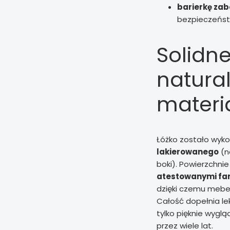
barierkę za
bezpieczeńst
Solidn
natura
materi
Łóżko zostało wyk
lakierowanego
(n
boki). Powierzchn
atestowanymi fa
dzięki czemu mebel 
Całość dopełnia lek
tylko pięknie wygl
przez wiele lat.