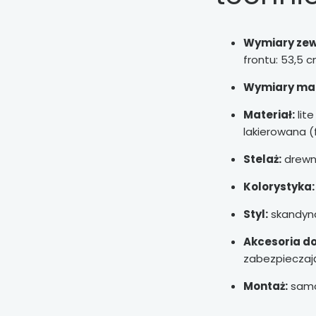
Wymiary zew
frontu: 53,5 
Wymiary ma
Materiał:
lit
lakierowana (
Stelaż:
drewni
Kolorystyka:
Styl:
skandyn
Akcesoria d
zabezpieczaj
Montaż:
samod