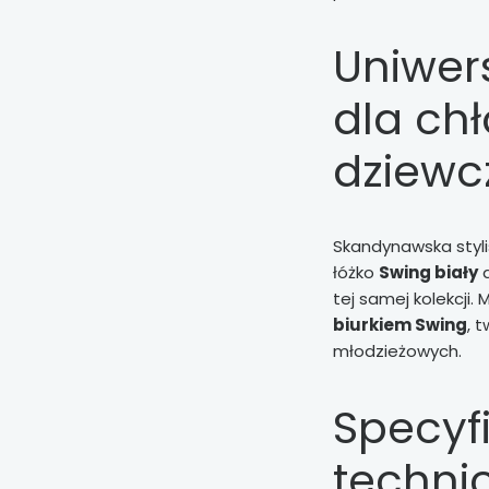
Uniwer
dla chł
dziewc
Skandynawska stylis
łóżko
Swing biały
d
tej samej kolekcji.
biurkiem Swing
, 
młodzieżowych.
Specyf
techni