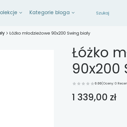
kolekcje
Kategorie bloga
ały
Łóżko młodzieżowe 90x200 Swing biały
Łóżko m
90x200 
0.00
(Oceny: 0 Recen
Cena
1 339,00 zł
Wybierz opcje
Poszczególne warianty mog