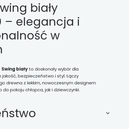
wing biały
 – elegancja i
onalność w
m
e
Swing biały
to doskonały wybór dla
 jakość, bezpieczeństwo i styl. Łączy
ego drewna z lekkim, nowoczesnym designem
do pokoju chłopca, jak i dziewczynki.
eństwo