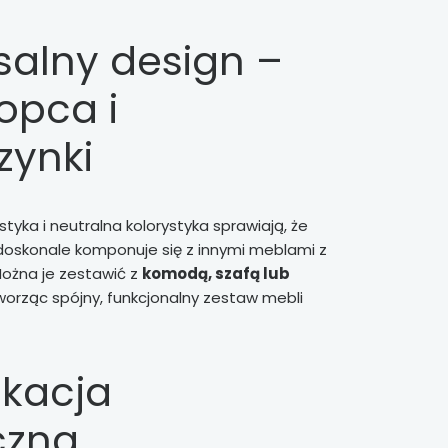
salny design –
opca i
zynki
tyka i neutralna kolorystyka sprawiają, że
oskonale komponuje się z innymi meblami z
 Można je zestawić z
komodą, szafą lub
tworząc spójny, funkcjonalny zestaw mebli
ikacja
czna