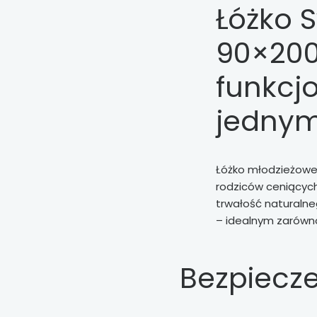
Łóżko S
90×200
funkcj
jedny
Łóżko młodzieżow
rodziców ceniących
trwałość naturaln
– idealnym zarówno 
Bezpiecz