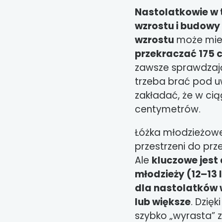
Nastolatkowie w 
wzrostu i budowy 
wzrostu
może mi
przekraczać 175 
zawsze sprawdzają
trzeba brać pod 
zakładać, że w cią
centymetrów.
Łóżka młodzieżowe
przestrzeni do pr
Ale
kluczowe jest
młodzieży (12–13 
dla nastolatków 
lub większe
. Dzię
szybko „wyrasta” z