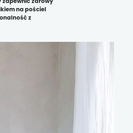
by zapewnić zdrowy
ikiem na pościel
onalność z