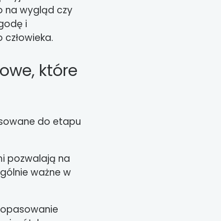
o na wygląd czy
godę i
 człowieka.
owe, które
tosowane do etapu
mi pozwalają na
ególnie ważne w
dopasowanie