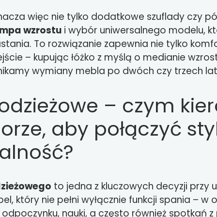
acza więc nie tylko dodatkowe szuflady czy półk
empa wzrostu
i wybór uniwersalnego modelu, kt
stania. To rozwiązanie zapewnia nie tylko komfor
ście – kupując łóżko z myślą o medianie wzros
unikamy wymiany mebla po dwóch czy trzech la
odzieżowe – czym kier
orze, aby połączyć styl
alność?
dzieżowego
to jedna z kluczowych decyzji przy 
el, który nie pełni wyłącznie funkcji spania – w 
 odpoczynku, nauki, a często również spotkań z 