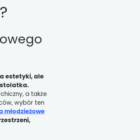
?
eżowego
 estetyki, ale
stolatka.
chiczny, a także
iców, wybór ten
a młodzieżowe
zestrzeni,