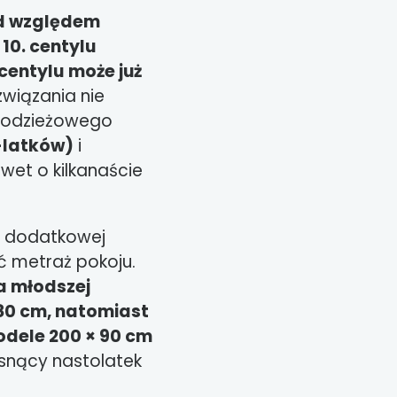
od względem
10. centylu
 centylu
może już
wiązania nie
młodzieżowego
4-latków)
i
awet o kilkanaście
z dodatkowej
 metraż pokoju.
a młodszej
 80 cm, natomiast
odele 200 × 90 cm
osnący nastolatek