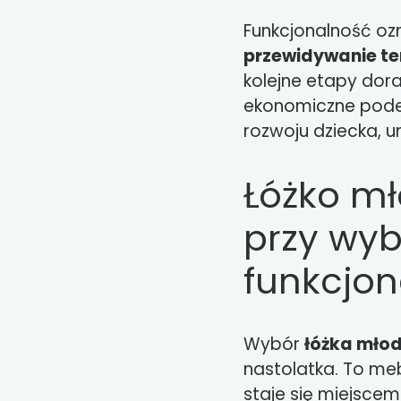
Funkcjonalność ozn
przewidywanie t
kolejne etapy dora
ekonomiczne podej
rozwoju dziecka, 
Łóżko mł
przy wyb
funkcjon
Wybór
łóżka mło
nastolatka. To meb
staje się miejscem