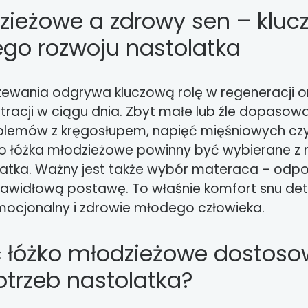
zieżowe a zdrowy sen – kluc
go rozwoju nastolatka
rzewania odgrywa kluczową rolę w regeneracji o
tracji w ciągu dnia. Zbyt małe lub źle dopaso
blemów z kręgosłupem, napięć mięśniowych cz
o łóżka młodzieżowe powinny być wybierane z m
latka. Ważny jest także wybór materaca – odp
rawidłową postawę. To właśnie komfort snu det
emocjonalny i zdrowie młodego człowieka.
 łóżko młodzieżowe dostos
otrzeb nastolatka?