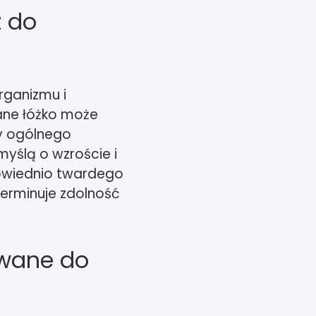
z do
rganizmu i
wane łóżko może
y ogólnego
yślą o wzroście i
owiednio twardego
erminuje zdolność
owane do