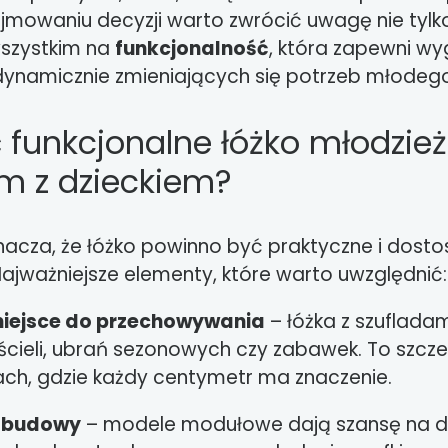
jmowaniu decyzji warto zwrócić uwagę nie tylk
wszystkim na
funkcjonalność
, która zapewni wy
namicznie zmieniających się potrzeb młodego
 funkcjonalne łóżko młodzież
em z dzieckiem?
nacza, że łóżko powinno być praktyczne i dos
Najważniejsze elementy, które warto uwzględnić:
iejsce do przechowywania
– łóżka z szuflada
cieli, ubrań sezonowych czy zabawek. To szcz
ch, gdzie każdy centymetr ma znaczenie.
ozbudowy
– modele modułowe dają szansę na 