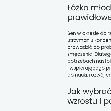
Łóżko młod
prawidłowe
Sen w okresie doj
utrzymaniu koncen
prowadzić do pro
zmęczenia. Dlateg
potrzebach nasto
i wspierającego p
do nauki, rozwój 
Jak wybrać
wzrostu i p