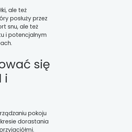
i, ale też
óry posłuży przez
t snu, ale też
tu i potencjalnym
tach.
ować się
 i
urządzaniu pokoju
okresie dorastania
przyjaciółmi.