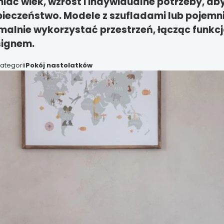
iać wiek, wzrost i indywidualne potrzeby, a
pieczeństwo. Modele z szufladami lub pojemn
lnie wykorzystać przestrzeń, łącząc funkcj
ignem.
ategorii
Pokój nastolatków