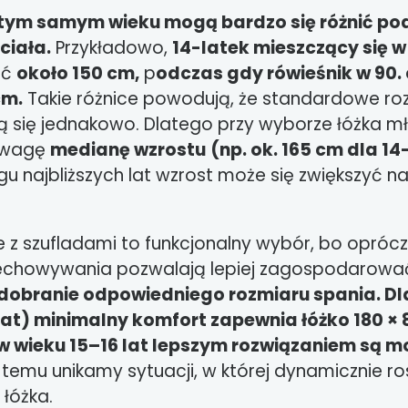
tym samym wieku mogą bardzo się różnić p
ciała.
Przykładowo,
14-latek mieszczący się w
eć
około 150 cm,
p
odczas gdy rówieśnik w
90.
cm.
Takie różnice powodują, że standardowe roz
 się jednakowo. Dlatego przy wyborze łóżka 
uwagę
medianę wzrostu
(np. ok. 165 cm dla 1
gu najbliższych lat wzrost może się zwiększyć n
 z szufladami to funkcjonalny wybór, bo opróc
zechowywania pozwalają lepiej zagospodarować
 dobranie odpowiedniego rozmiaru spania. Dl
lat) minimalny komfort zapewnia łóżko 180 ×
w wieku 15–16 lat lepszym rozwiązaniem są m
ki temu unikamy sytuacji, w której dynamicznie r
 łóżka.