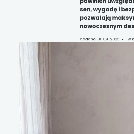
powinien uwzględn
sen, wygodę i bez
pozwalają maksyma
nowoczesnym des
dodano: 01-09-2025
w k