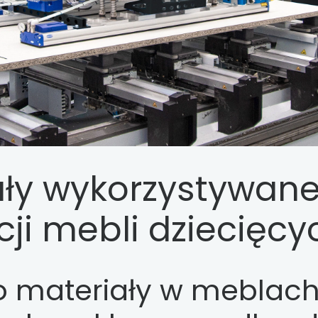
ały wykorzystywan
ji mebli dziecięcy
o materiały w meblac