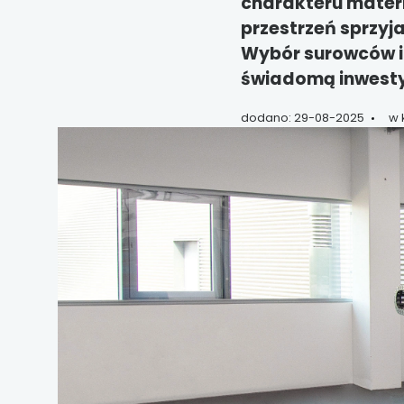
charakteru materi
przestrzeń sprzyj
Wybór surowców i t
świadomą inwestyc
dodano: 29-08-2025
w 