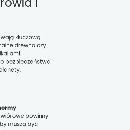
rowia i
ywają kluczową
uralne drewno czy
kaliami.
ją o bezpieczeństwo
planety.
 normy
i wiórowe powinny
farby muszą być