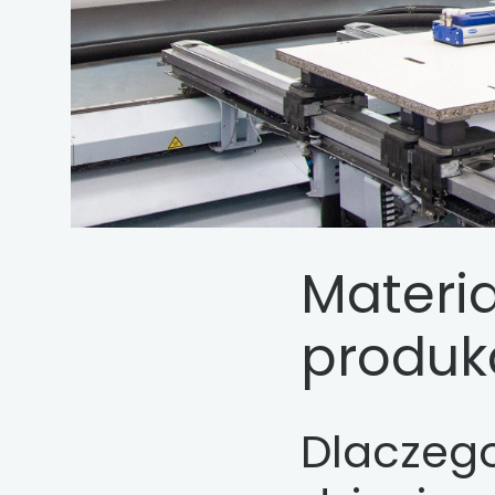
Materi
produkc
Dlaczeg