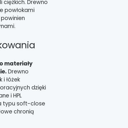
 ciężkich. Drewno
ne powłokami
 powinien
ynami.
tkowania
o materiały
ie.
Drewno
 i łóżek
oracyjnych dzięki
ane i HPL
a typu soft-close
łowe chronią