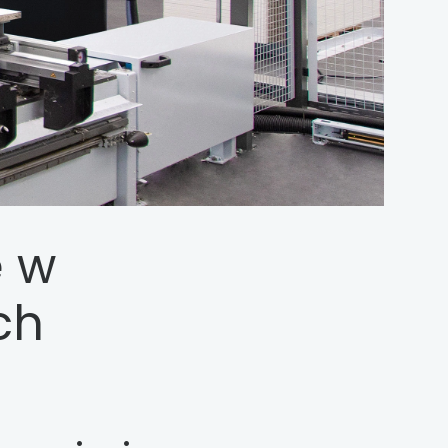
e w
ch
h