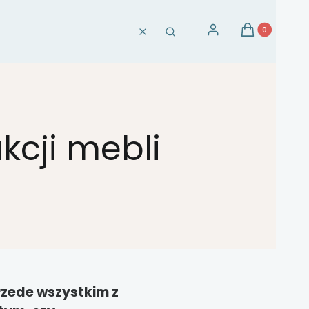
Produkty w ko
Zaloguj się
Koszyk
Wyczyść
Szukaj
kcji mebli
przede wszystkim z