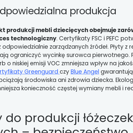
 odpowiedzialna produkcja
kt produkcji mebli dziecięcych obejmuje zar
oces technologiczny
. Certyfikaty FSC i PEFC pot
odpowiedzialnie zarządzanych źródeł. Płyty z r
ją ograniczyć wycinkę surowca pierwotnego. P
arb o niskiej emisji VOC zmniejsza wpływ na jako
rtyfikaty Greenguard
czy
Blue Angel
gwarantują,
ciążają środowiska ani zdrowia dziecka. Ekolog
mniejsza konieczność częstej wymiany mebli i red
y do produkcji łóżecze
ych – bezpieczeństwo,