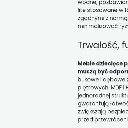
wodne, pozbawione
lite stosowane w 
zgodnymi z normą 
minimalizować ryzy
Trwałość, 
Meble dziecięce 
muszą być odporne
bukowe i dębowe za
piętrowych. MDF i 
jednorodnej strukt
gwarantują łatwość
zwiększają bezpie
przed przewróceni