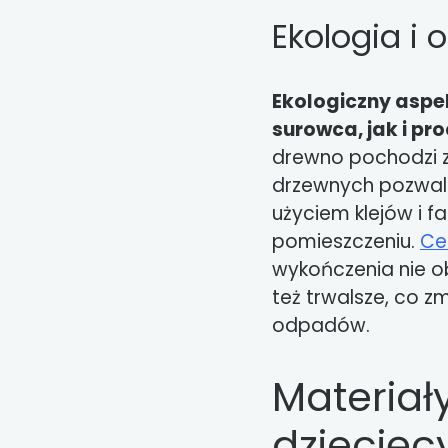
Ekologia i
Ekologiczny aspe
surowca, jak i pr
drewno pochodzi z 
drzewnych pozwala
użyciem klejów i f
pomieszczeniu.
Ce
wykończenia nie ob
też trwalsze, co z
odpadów.
Materiał
dziecięc