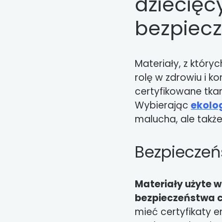
dziecięc
bezpiec
Materiały, z który
rolę w zdrowiu i k
certyfikowane tkani
Wybierając
ekolo
malucha, ale takż
Bezpieczeń
Materiały użyte w
bezpieczeństwa 
mieć certyfikaty em