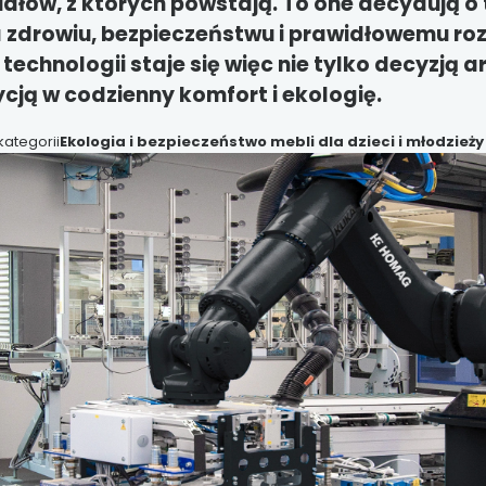
ałów, z których powstają. To one decydują o 
a zdrowiu, bezpieczeństwu i prawidłowemu ro
echnologii staje się więc nie tylko decyzją a
ją w codzienny komfort i ekologię.
kategorii
Ekologia i bezpieczeństwo mebli dla dzieci i młodzieży