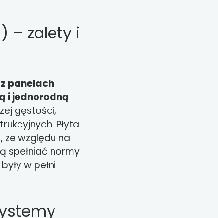
 – zalety i
az panelach
ą i jednorodną
zej gęstości,
rukcyjnych. Płyta
, ze względu na
zą spełniać normy
były w pełni
systemy