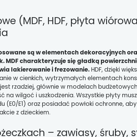
we (MDF, HDF, płyta wiórowa)
ia
stosowane są w elementach dekoracyjnych or
. MDF charakteryzuje się gładką powierzchni
wia lakierowanie i frezowanie.
HDF, dzięki więks
anie w cienkich, wytrzymałych elementach konst
est rzadziej, głównie w modelach budżetowych
ć na wilgoć i uszkodzenia. Wszystkie płyty mus
u (E0/E1) oraz posiadać powłoki ochronne, aby 
kcie z dzieckiem.
óżeczkach – zawiasy, śruby, 