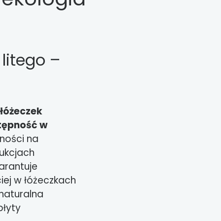
litego –
łóżeczek
stępność w
rności na
rukcjach
arantuje
iej w łóżeczkach
naturalna
płyty