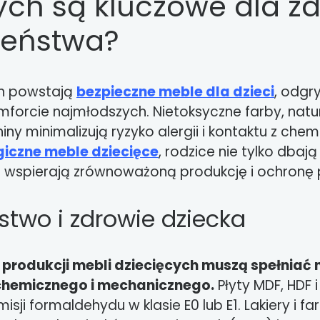
ych są kluczowe dla zd
zeństwa?
ch powstają
bezpieczne meble dla dzieci
, odgr
omforcie najmłodszych. Nietoksyczne farby, nat
ny minimalizują ryzyko alergii i kontaktu z chemi
giczne meble dziecięce
, rodzice nie tylko dba
e wspierają zrównoważoną produkcję i ochronę 
stwo i zdrowie dziecka
 produkcji mebli dziecięcych muszą spełniać
chemicznego i mechanicznego.
Płyty MDF, HDF 
isji formaldehydu w klasie E0 lub E1. Lakiery i 