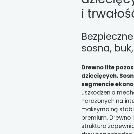
i trwałoś
Bezpieczne 
sosna, buk
Drewno lite pozo
dziecięcych. Sosn
segmencie ekono
uszkodzenia mecha
narażonych na inte
maksymalną stabil
premium. Drewno l
struktura zapewni