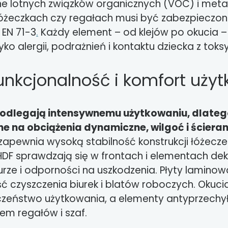
 lotnych związków organicznych (VOC) i metali
łóżeczkach czy regałach musi być zabezpieczo
EN 71-3
.
Każdy element – od klejów po okucia –
ko alergii, podrażnień i kontaktu dziecka z toks
funkcjonalność i komfort uży
podlegają intensywnemu użytkowaniu, dlateg
 na obciążenia dynamiczne, wilgoć i ścieran
pewnia wysoką stabilność konstrukcji łóżeczek
HDF sprawdzają się w frontach i elementach dek
urze i odporności na uszkodzenia. Płyty laminow
 czyszczenia biurek i blatów roboczych. Okuci
czeństwo użytkowania, a elementy antyprzechy
em regałów i szaf.