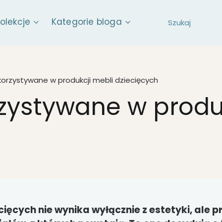
kolekcje
Kategorie bloga
korzystywane w produkcji mebli dziecięcych
zystywane w produ
ięcych nie wynika wyłącznie z estetyki, ale 