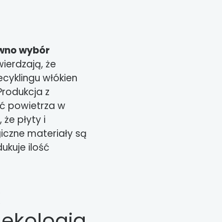
ówno wybór
wierdzają, że
ecyklingu włókien
rodukcja z
ść powietrza w
 że płyty i
iczne materiały są
ukuje ilość
k
 ekologia