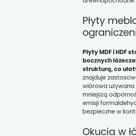
drewnopochodne.
Płyty meblo
ograniczen
Płyty MDF i HDF 
bocznych łóżeczek
strukturą, co ułat
znajduje zastosow
wiórowa używana j
mniejszą odpornoś
emisji formaldehyd
bezpieczne w konta
Okucia w ł