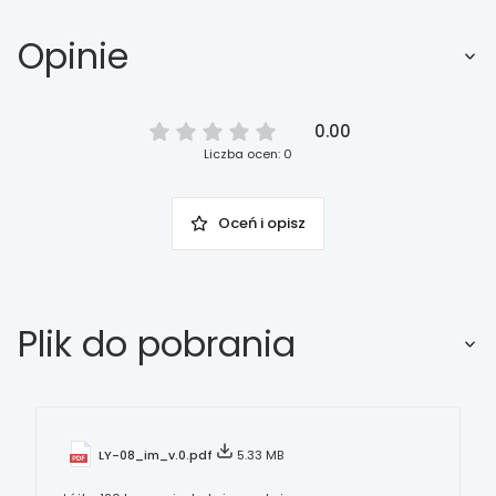
Opinie
0.00
Liczba ocen: 0
Oceń i opisz
Plik do pobrania
LY-08_im_v.0.pdf
5.33 MB