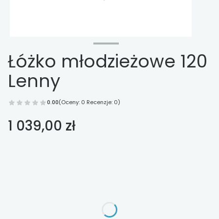
Łóżko młodzieżowe 120
Lenny
0.00
(Oceny: 0 Recenzje: 0)
Cena
1 039,00 zł
Wybierz opcje
Poszczególne warianty mogą różnić się ceną
*
tapicerowany zagłówek
Wybierz