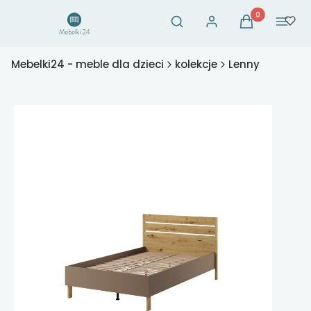
Otwórz wyszukiwarkę
Produkty w ko
Szukaj
Zaloguj się
Koszyk
Menu
Mebelki24 - meble dla dzieci
kolekcje
Lenny