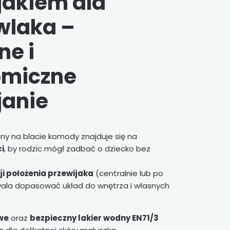
jakiem dla
wlaka –
e i
omiczne
janie
y na blacie komody znajduje się na
i
, by rodzic mógł zadbać o dziecko bez
ji położenia przewijaka
(centralnie lub po
wala dopasować układ do wnętrza i własnych
we
oraz
bezpieczny lakier wodny EN71/3