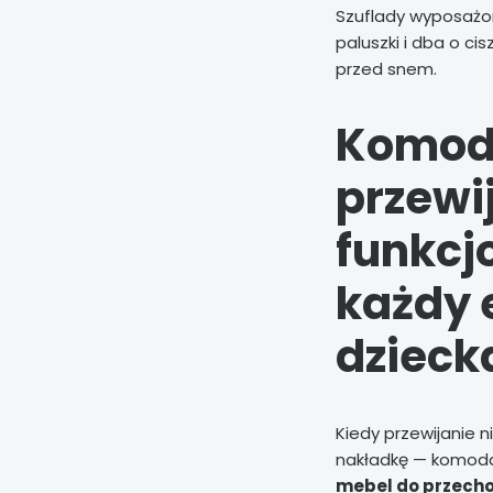
Szuflady wyposaż
paluszki i dba o c
przed snem.
Komod
przewi
funkcj
każdy 
dzieck
Kiedy przewijanie n
nakładkę — komoda 
mebel do przech