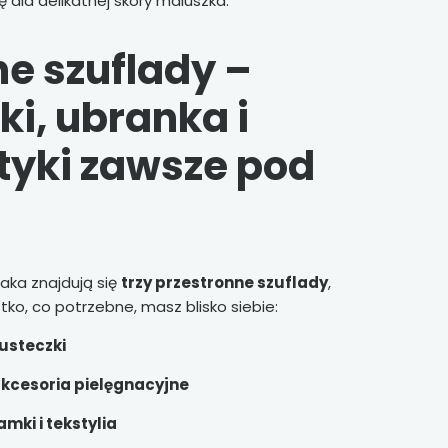
 dla delikatnej skóry maluszka.
e szuflady –
ki, ubranka i
yki zawsze pod
aka znajdują się
trzy przestronne szuflady
,
tko, co potrzebne, masz blisko siebie:
husteczki
akcesoria pielęgnacyjne
mki i tekstylia