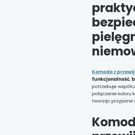
prakty
bezpie
pielęg
niemo
Komoda z przewi
funkcjonalność
,
b
potrzebuje współc
połączenie koloru 
tworząc przyjazne 
Komod