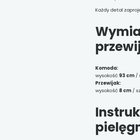
Każdy detal zaproj
Wymia
przewi
Komoda:
wysokość
93 cm
/ 
Przewijak:
wysokość
8 cm
/ s
Instru
pielęg