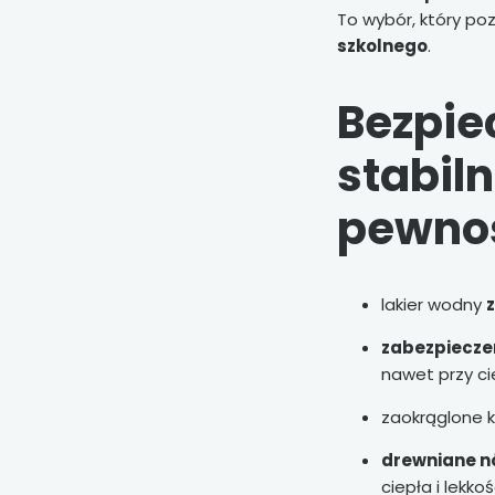
To wybór, który po
szkolnego
.
Bezpie
stabil
pewnoś
lakier wodny
zabezpiecze
nawet przy c
zaokrąglone 
drewniane nó
ciepła i lekkoś