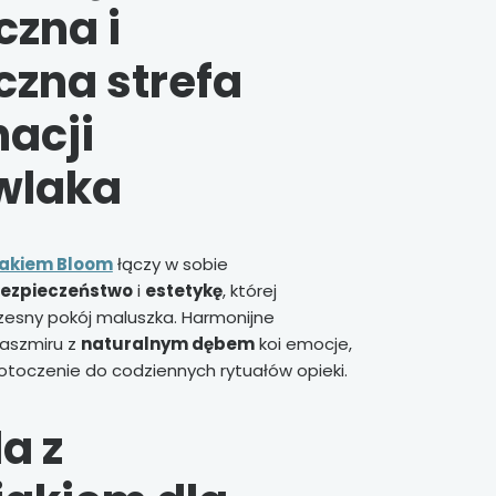
czna i
czna strefa
nacji
wlaka
jakiem Bloom
łączy w sobie
ezpieczeństwo
i
estetykę
, której
zesny pokój maluszka. Harmonijne
kaszmiru z
naturalnym dębem
koi emocje,
otoczenie do codziennych rytuałów opieki.
a z