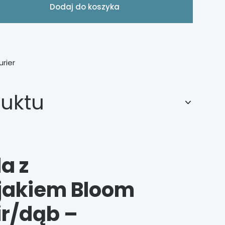
Dodaj do koszyka
urier
duktu
a z
jakiem Bloom
r/dąb –