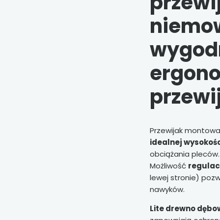
przewi
niemo
wygodn
ergon
przewi
Przewijak montowan
idealnej wysokośc
obciążania pleców.
Możliwość
regulac
lewej stronie) poz
nawyków.
Lite drewno dębo