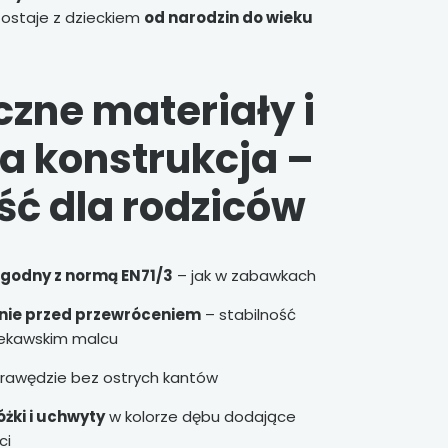
zostaje z dzieckiem
od narodzin do wieku
czne materiały i
na konstrukcja –
ć dla rodziców
zgodny z normą EN71/3
– jak w zabawkach
nie przed przewróceniem
– stabilność
iekawskim malcu
krawędzie bez ostrych kantów
żki i uchwyty
w kolorze dębu dodające
ci