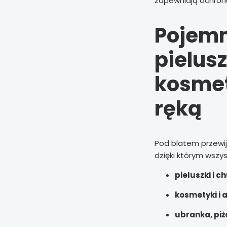
zapewniają ochronę
Pojemn
pielusz
kosmet
ręką
Pod blatem przewij
dzięki którym wszys
pieluszki i c
kosmetyki i 
ubranka, piża