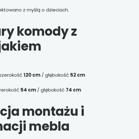
ektowano z myślą o dzieciach.
ry komody z
jakiem
szerokość
120 cm
/ głębokość
52 cm
zerokość
54 cm
/ głębokość
74 cm
kcja montażu i
nacji mebla