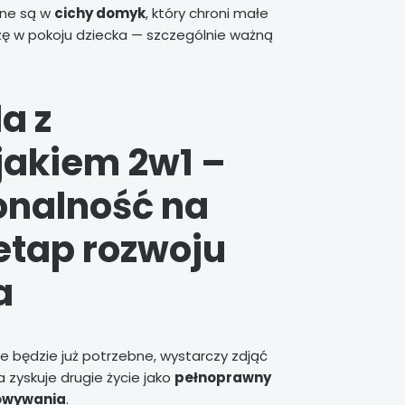
one są w
cichy domyk
, który chroni małe
iszę w pokoju dziecka — szczególnie ważną
a z
jakiem 2w1 –
onalność na
etap rozwoju
a
ie będzie już potrzebne, wystarczy zdjąć
zyskuje drugie życie jako
pełnoprawny
owywania
.