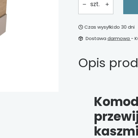
szt.
Czas wysyłki:
do 30 dni
Dostawa
darmowa
- K
Opis pro
Komod
przewi
kaszmi