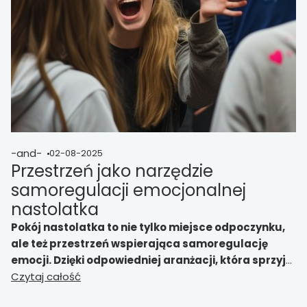
-and-
02-08-2025
Przestrzeń jako narzędzie
samoregulacji emocjonalnej
nastolatka
Pokój nastolatka to nie tylko miejsce odpoczynku,
ale też przestrzeń wspierająca samoregulację
emocji. Dzięki odpowiedniej aranżacji, która sprzyja
wyciszeniu i redukcji napięcia, młoda osoba może
Czytaj całość
lepiej radzić sobie ze stresem i emocjami, co