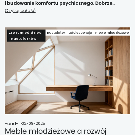
i budowanie komfortu psychicznego. Dobrze
zaprojektowane wnętrze wspiera stabilność
Czytaj całość
emocjonalną i rozwój, tworząc azyl sprzyjający
samopoznaniu i dobremu samopoczuciu młodej
osoby.
Zrozumieć dzieci
nastolatek
adolescencja
meble młodzieżowe
i nastolatków
-and-
02-08-2025
Meble młodzieżowe a rozwój