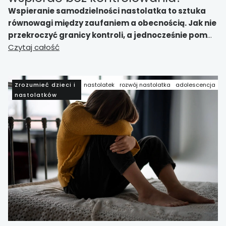
Wspieranie samodzielności nastolatka to sztuka
równowagi między zaufaniem a obecnością. Jak nie
przekroczyć granicy kontroli, a jednocześnie pomóc
dziecku rozwijać odpowiedzialność i wiarę we
Czytaj całość
własne możliwości?
Zrozumieć dzieci i
nastolatek
rozwój nastolatka
adolescencja
nastolatków