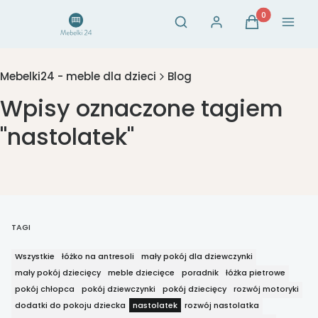
Otwórz wyszukiwarkę
Produkty w ko
Szukaj
Zaloguj się
Koszyk
Menu
Mebelki24 - meble dla dzieci
Blog
Wpisy oznaczone tagiem
"nastolatek"
TAGI
Wszystkie
łóżko na antresoli
mały pokój dla dziewczynki
mały pokój dziecięcy
meble dziecięce
poradnik
łóżka pietrowe
pokój chłopca
pokój dziewczynki
pokój dziecięcy
rozwój motoryki
dodatki do pokoju dziecka
nastolatek
rozwój nastolatka