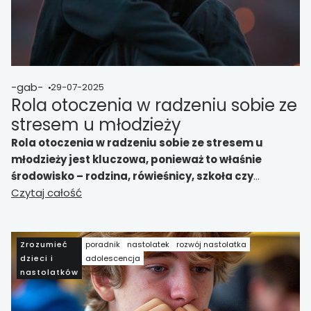
-gab-
29-07-2025
Rola otoczenia w radzeniu sobie ze
stresem u młodzieży
Rola otoczenia w radzeniu sobie ze stresem u
młodzieży jest kluczowa, ponieważ to właśnie
środowisko – rodzina, rówieśnicy, szkoła czy
społeczność lokalna – pełni funkcję bufora lub
Czytaj całość
wręcz wzmacniacza stresu. Wspierające relacje z
bliskimi, akceptacja w grupie rówieśniczej oraz
poczucie bezpieczeństwa w otoczeniu społecznym
Zrozumieć
poradnik
nastolatek
rozwój nastolatka
sprzyjają rozwojowi zdrowych strategii radzenia
dzieci i
adolescencja
nastolatków
sobie. Z kolei brak wsparcia, presja społeczna czy
konflikty rodzinne mogą nasilać objawy lęku,
depresji i wycofania. Otoczenie może więc znacząco