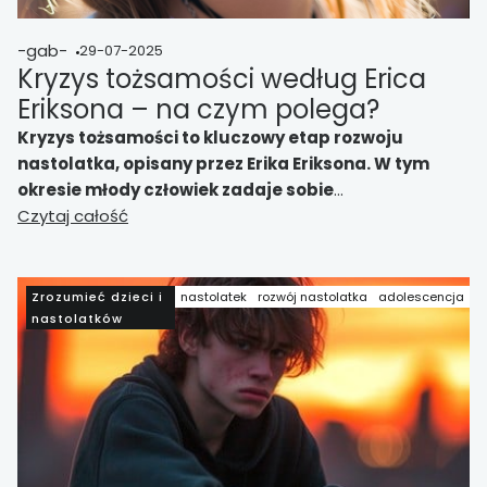
-gab-
29-07-2025
Kryzys tożsamości według Erica
Eriksona – na czym polega?
Kryzys tożsamości to kluczowy etap rozwoju
nastolatka, opisany przez Erika Eriksona. W tym
okresie młody człowiek zadaje sobie
fundamentalne pytania: „Kim jestem?” i „Dokąd
Czytaj całość
zmierzam?”. Od odpowiedzi zależy jego
emocjonalna dojrzałość i gotowość do dorosłego
życia.
Zrozumieć dzieci i
nastolatek
rozwój nastolatka
adolescencja
nastolatków