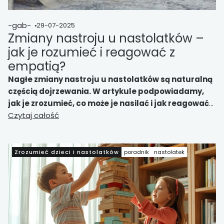
-gab-
29-07-2025
Zmiany nastroju u nastolatków –
jak je rozumieć i reagować z
empatią?
Nagłe zmiany nastroju u nastolatków są naturalną
częścią dojrzewania. W artykule podpowiadamy,
jak je zrozumieć, co może je nasilać i jak reagować z
empatią, by wspierać młodego człowieka bez
Czytaj całość
oceniania.
Zrozumieć dzieci i nastolatków
poradnik
nastolatek