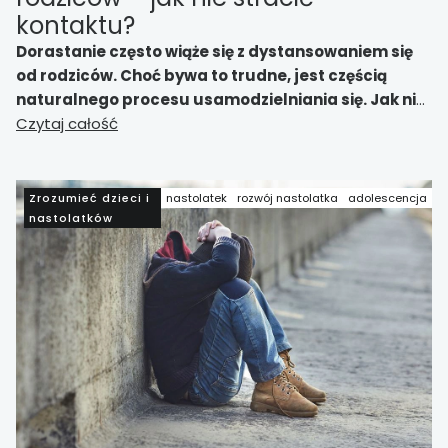
kontaktu?
Dorastanie często wiąże się z dystansowaniem się
od rodziców. Choć bywa to trudne, jest częścią
naturalnego procesu usamodzielniania się. Jak nie
stracić kontaktu i zachować więź, mimo że
Czytaj całość
nastolatek coraz częściej wybiera samotność lub
rówieśników?
Zrozumieć dzieci i
nastolatek
rozwój nastolatka
adolescencja
nastolatków