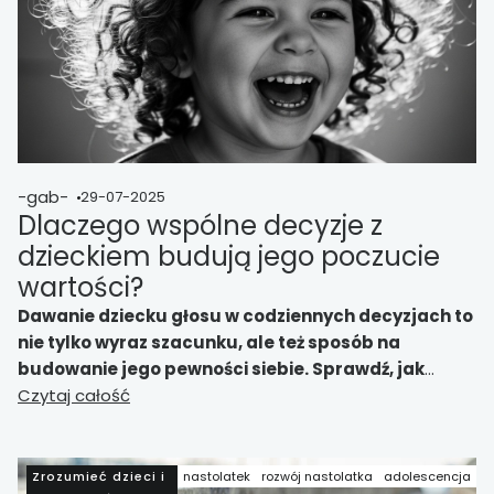
-gab-
29-07-2025
Dlaczego wspólne decyzje z
dzieckiem budują jego poczucie
wartości?
Dawanie dziecku głosu w codziennych decyzjach to
nie tylko wyraz szacunku, ale też sposób na
budowanie jego pewności siebie. Sprawdź, jak
wspólne wybory wspierają rozwój i kształtują
Czytaj całość
odpowiedzialność u nastolatka.
Zrozumieć dzieci i
nastolatek
rozwój nastolatka
adolescencja