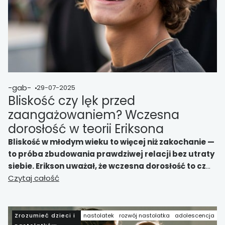
-gab-
29-07-2025
Bliskość czy lęk przed
zaangażowaniem? Wczesna
dorosłość w teorii Eriksona
Bliskość w młodym wieku to więcej niż zakochanie —
to próba zbudowania prawdziwej relacji bez utraty
siebie. Erikson uważał, że wczesna dorosłość to czas
próby: intymność kontra izolacja. Jak wspierać
Czytaj całość
młodych w tej emocjonalnej równowadze?
Zrozumieć dzieci i
nastolatek
rozwój nastolatka
adolescencja