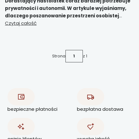
Dorastający nastolatek coraz bardziej potrzebuje
prywatności i autonomii. W artykule wyjaśniamy,
dlaczego poszanowanie przestrzeni osobistej
wspiera rozwój emocjonalny, budowanie
Czytaj całość
tożsamości i zdrowe relacje z rodzicami.
Strona
z 1
bezpieczne płatności
bezpłatna dostawa
opinie klientów
wysoka jakość