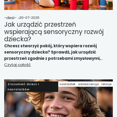
-desi-
30-07-2025
Jak urządzić przestrzeń
wspierającą sensoryczny rozwój
dziecka?
Chcesz stworzyć pokój, który wspiera rozwój
sensoryczny dziecka? Sprawdź, jak urządzić
przestrzeń zgodnie z potrzebami zmysłowymi,
wskazaniami psychologów i z wykorzystaniem
Czytaj całość
mebli z mebelki24.com.pl.
Zrozumieć dzieci i
nastolatek
adolescencja
relacje
nastolatków