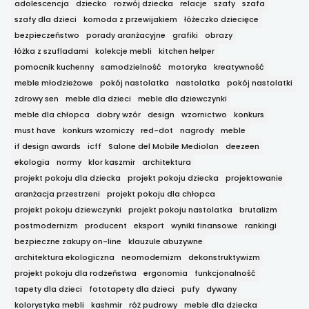
adolescencja
dziecko
rozwój dziecka
relacje
szafy
szafa
szafy dla dzieci
komoda z przewijakiem
łóżeczko dziecięce
bezpieczeństwo
porady aranżacyjne
grafiki
obrazy
łóżka z szufladami
kolekcje mebli
kitchen helper
pomocnik kuchenny
samodzielność
motoryka
kreatywność
meble młodzieżowe
pokój nastolatka
nastolatka
pokój nastolatki
zdrowy sen
meble dla dzieci
meble dla dziewczynki
meble dla chłopca
dobry wzór
design
wzornictwo
konkurs
must have
konkurs wzorniczy
red-dot
nagrody
meble
if design awards
icff
Salone del Mobile Mediolan
deezeen
ekologia
normy
klor kaszmir
architektura
projekt pokoju dla dziecka
projekt pokoju dziecka
projektowanie
aranżacja przestrzeni
projekt pokoju dla chłopca
projekt pokoju dziewczynki
projekt pokoju nastolatka
brutalizm
postmodernizm
producent
eksport
wyniki finansowe
rankingi
bezpieczne zakupy on-line
klauzule abuzywne
architektura ekologiczna
neomodernizm
dekonstruktywizm
projekt pokoju dla rodzeństwa
ergonomia
funkcjonalność
tapety dla dzieci
fototapety dla dzieci
pufy
dywany
kolorystyka mebli
kashmir
róż pudrowy
meble dla dziecka