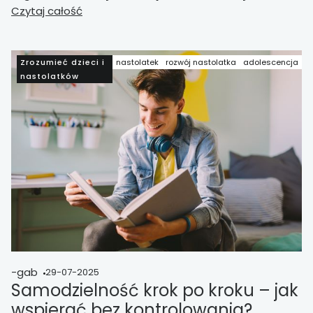
Badania L. Steinberga pokazują, że otwarta
Czytaj całość
komunikacja w rodzinie to jeden z kluczowych
czynników rozwoju psychospołecznego.
Zrozumieć dzieci i
nastolatek
rozwój nastolatka
adolescencja
nastolatków
-gab
29-07-2025
Samodzielność krok po kroku – jak
wspierać bez kontrolowania?