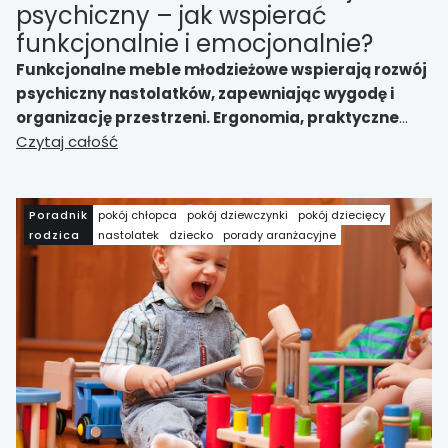
psychiczny – jak wspierać
funkcjonalnie i emocjonalnie?
Funkcjonalne meble młodzieżowe wspierają rozwój
psychiczny nastolatków, zapewniając wygodę i
organizację przestrzeni. Ergonomia, praktyczne
rozwiązania oraz personalizacja wpływają na
Czytaj całość
lepsze skupienie, samodzielność i poczucie
bezpieczeństwa, co sprzyja zdrowemu rozwojowi
emocjonalnemu i intelektualnemu.
Poradnik
pokój chłopca
pokój dziewczynki
pokój dziecięcy
rodzica
nastolatek
dziecko
porady aranżacyjne