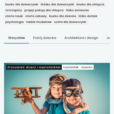
biurko dla dziewczynki
łóóżko dla dziewczynki
biurko dla chłopca
fototapety
projejt pokoju dla chłopca
łóżko antresola
strefa nauki
strefa zabawy
biurko dla dziecka
łóżko domek
psychologia
meble modułowe
szafa dla dziewczynki
Wszystkie
Pokój dziecka
Architektura i design
Jak 
Zrozumieć dzieci i nastolatków
nastolatek
dziecko