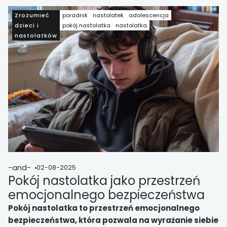
wpływa na jej zdrowie psychiczne i rozwój.
Zrozumieć
poradnik
nastolatek
adolescencja
dzieci i
pokój nastolatka
nastolatka
nastolatków
-and-
02-08-2025
Pokój nastolatka jako przestrzeń
emocjonalnego bezpieczeństwa
Pokój nastolatka to przestrzeń emocjonalnego
bezpieczeństwa, która pozwala na wyrażanie siebie