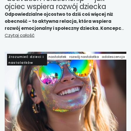
ojciec wspiera rozwój dziecka
Odpowiedzialne ojcostwo to dziś coś więcej niż
obecność – to aktywna relacja, która wspiera
rozwój emocjonalny i społeczny dziecka. Koncepcja
„activation relationship” pokazuje, jak ojciec może
Czytaj całość
stać się bezpieczną trampoliną do świata
Zrozumieć dzieci i
nastolatek
rozwój nastolatka
adolescencja
nastolatków