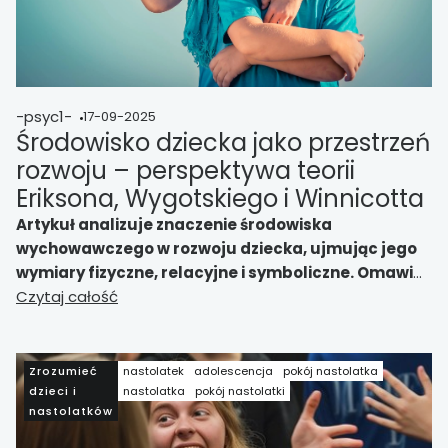
-psyc1-
17-09-2025
Środowisko dziecka jako przestrzeń
rozwoju – perspektywa teorii
Eriksona, Wygotskiego i Winnicotta
Artykuł analizuje znaczenie środowiska
wychowawczego w rozwoju dziecka, ujmując jego
wymiary fizyczne, relacyjne i symboliczne. Omawia
koncepcję Eriksona, teorię Wygotskiego oraz
Czytaj całość
podejście Winnicotta, wskazując ich spójność i
różnice. Podkreśla wartość podejścia
integracyjnego, które ukazuje rozwój dziecka jako
Zrozumieć
nastolatek
adolescencja
pokój nastolatka
proces wielowymiarowy i dynamiczny.
dzieci i
nastolatka
pokój nastolatki
nastolatków