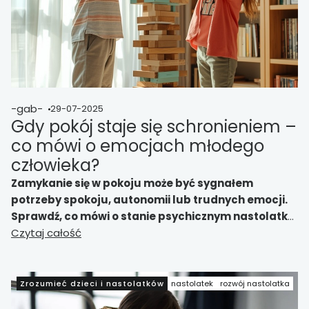
-gab-
29-07-2025
Gdy pokój staje się schronieniem –
co mówi o emocjach młodego
człowieka?
Zamykanie się w pokoju może być sygnałem
potrzeby spokoju, autonomii lub trudnych emocji.
Sprawdź, co mówi o stanie psychicznym nastolatka
i jak rozmawiać, by budować zaufanie, a nie
Czytaj całość
naciskać.
Zrozumieć dzieci i nastolatków
nastolatek
rozwój nastolatka