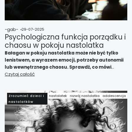
-gab-
29-07-2025
Psychologiczna funkcja porządku i
chaosu w pokoju nastolatka
Bałagan w pokoju nastolatka może nie być tylko
lenistwem, a wyrazem emocji, potrzeby autonomii
lub wewnętrznego chaosu. Sprawdź, co mówi
psychologia o porządku i nieporządku w przestrzeni
Czytaj całość
dorastającego dziecka.
Zrozumieć dzieci i
nastolatek
rozwój nastolatka
adolescencja
nastolatków