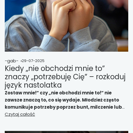
wpływać na odporność psychiczną młodego
człowieka w obliczu stresorów rozwojowych.
-gab-
29-07-2025
Kiedy „nie obchodzi mnie to”
znaczy „potrzebuję Cię” – rozkoduj
język nastolatka
Zostaw mnie!” czy „nie obchodzi mnie to!” nie
zawsze znaczą to, co się wydaje. Młodzież często
komunikuje potrzeby poprzez bunt, milczenie lub
złość. Naucz się rozkodowywać emocjonalny język
Czytaj całość
nastolatka i wspierać go z wyczuciem.