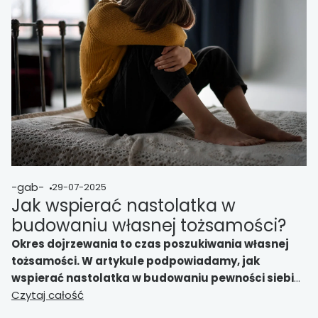
-gab-
29-07-2025
Jak wspierać nastolatka w
budowaniu własnej tożsamości?
Okres dojrzewania to czas poszukiwania własnej
tożsamości. W artykule podpowiadamy, jak
wspierać nastolatka w budowaniu pewności siebie,
zrozumieniu emocji i odnalezieniu swojego miejsca
Czytaj całość
w świecie – z empatią, uważnością i mądrą