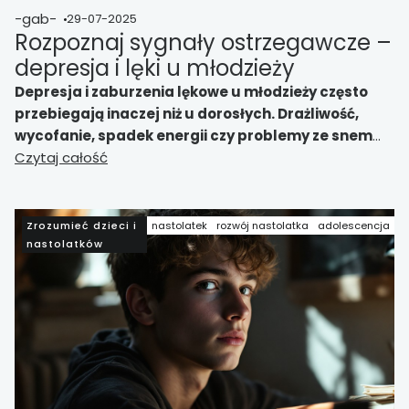
-gab-
29-07-2025
Rozpoznaj sygnały ostrzegawcze –
depresja i lęki u młodzieży
Depresja i zaburzenia lękowe u młodzieży często
przebiegają inaczej niż u dorosłych. Drażliwość,
wycofanie, spadek energii czy problemy ze snem
mogą być sygnałami ostrzegawczymi. Dowiedz się,
Czytaj całość
jak je rozpoznać i kiedy reagować
Zrozumieć dzieci i
nastolatek
rozwój nastolatka
adolescencja
nastolatków