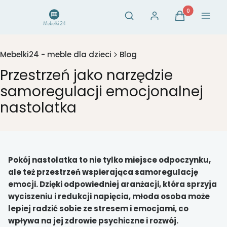
Otwórz wyszukiwarkę
Produkty w ko
Szukaj
Zaloguj się
Koszyk
Menu
Mebelki24 - meble dla dzieci
Blog
Przestrzeń jako narzędzie
samoregulacji emocjonalnej
nastolatka
Pokój nastolatka to nie tylko miejsce odpoczynku,
ale też przestrzeń wspierająca samoregulację
emocji. Dzięki odpowiedniej aranżacji, która sprzyja
wyciszeniu i redukcji napięcia, młoda osoba może
lepiej radzić sobie ze stresem i emocjami, co
wpływa na jej zdrowie psychiczne i rozwój.