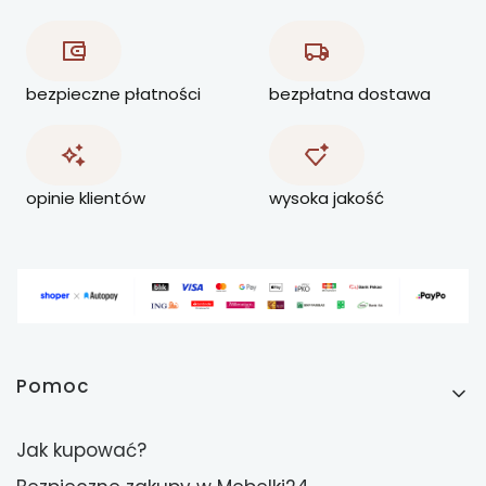
bezpieczne płatności
bezpłatna dostawa
opinie klientów
wysoka jakość
Linki w stopce
Pomoc
Jak kupować?