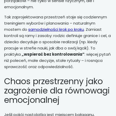
porządkowi – nie tylko w sensie fizycznym, ale i
emocjonalnym.
Tak zaprojektowana przestrzeń staje się codziennym
treningiem wyborów i planowania – naturalnym
mostem do
samodzielności krok po kroku
. Zamiast
kontroli są ramy i zasoby: rodzic definiuje granice i cel, a
dziecko decyduje o sposobie realizacji (np. kiedy
pracuje w strefie nauki, jak dba o swój kącik). To
praktyka
„wspierać bez kontrolowania”
: więcej pytań
niż poleceń, małe decyzje, stałe rytuały – i rosnąca
sprawczość oraz odpowiedzialność.
Chaos przestrzenny jako
zagrożenie dla równowagi
emocjonalnej
Jeśli pokój nastolatka jest miejscem bałaganu,