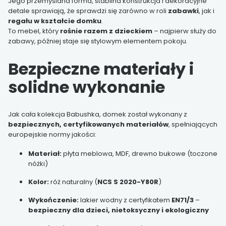
Jego przemyślana forma, stabilna konstrukcja i dekoracyjne
detale sprawiają, że sprawdzi się zarówno w roli
zabawki
, jak i
regału w kształcie domku
.
To mebel, który
rośnie razem z dzieckiem
– najpierw służy do
zabawy, później staje się stylowym elementem pokoju.
Bezpieczne materiały i
solidne wykonanie
Jak cała kolekcja Babushka, domek został wykonany z
bezpiecznych, certyfikowanych materiałów
, spełniających
europejskie normy jakości:
Materiał:
płyta meblowa, MDF, drewno bukowe (toczone
nóżki)
Kolor:
róż naturalny (
NCS S 2020-Y80R
)
Wykończenie:
lakier wodny z certyfikatem
EN71/3
–
bezpieczny dla dzieci, nietoksyczny i ekologiczny