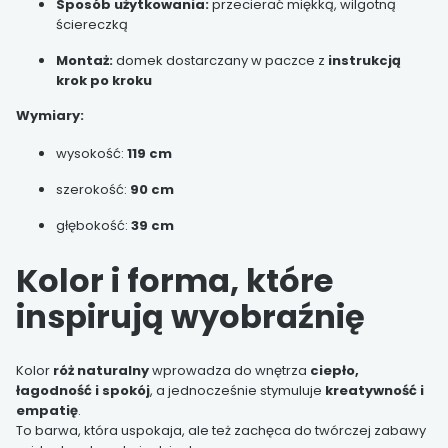
Sposób użytkowania:
przecierać miękką, wilgotną
ściereczką
Montaż:
domek dostarczany w paczce z
instrukcją
krok po kroku
Wymiary:
wysokość:
119 cm
szerokość:
90 cm
głębokość:
39 cm
Kolor i forma, które
inspirują wyobraźnię
Kolor
róż naturalny
wprowadza do wnętrza
ciepło,
łagodność i spokój
, a jednocześnie stymuluje
kreatywność i
empatię
.
To barwa, która uspokaja, ale też zachęca do twórczej zabawy