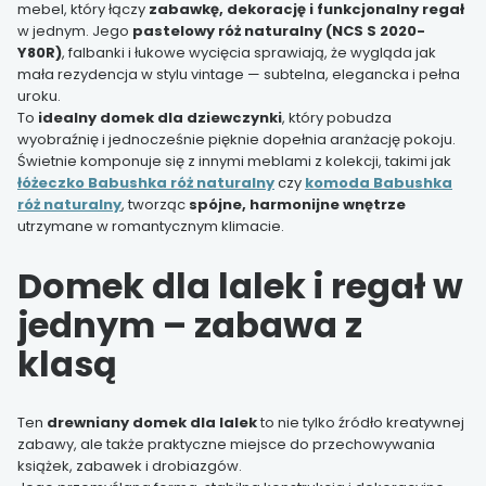
mebel, który łączy
zabawkę, dekorację i funkcjonalny regał
w jednym. Jego
pastelowy róż naturalny (NCS S 2020-
Y80R)
, falbanki i łukowe wycięcia sprawiają, że wygląda jak
mała rezydencja w stylu vintage — subtelna, elegancka i pełna
uroku.
To
idealny domek dla dziewczynki
, który pobudza
wyobraźnię i jednocześnie pięknie dopełnia aranżację pokoju.
Świetnie komponuje się z innymi meblami z kolekcji, takimi jak
łóżeczko Babushka róż naturalny
czy
komoda Babushka
róż naturalny
, tworząc
spójne, harmonijne wnętrze
utrzymane w romantycznym klimacie.
Domek dla lalek i regał w
jednym – zabawa z
klasą
Ten
drewniany domek dla lalek
to nie tylko źródło kreatywnej
zabawy, ale także praktyczne miejsce do przechowywania
książek, zabawek i drobiazgów.