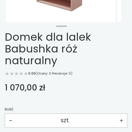
Domek dla lalek
Babushka róż
naturalny
0.00
(Oceny: 0 Recenzje: 0)
Cena
1 070,00 zł
Ilość
szt.