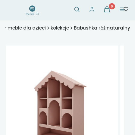
Otwórz wyszukiwarkę
Produkty w ko
Szukaj
Zaloguj się
Koszyk
Menu
4 - meble dla dzieci
kolekcje
Babushka róż naturalny