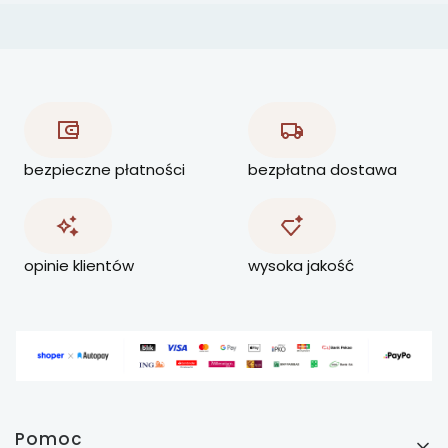
bezpieczne płatności
bezpłatna dostawa
opinie klientów
wysoka jakość
Linki w stopce
Pomoc