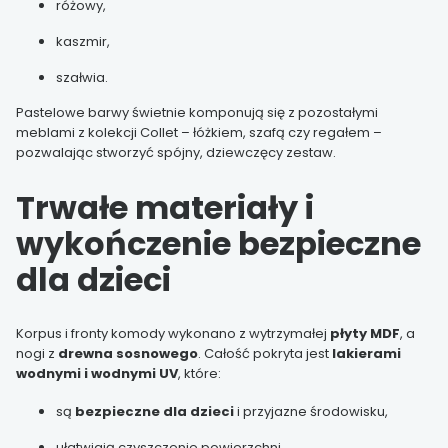
różowy,
kaszmir,
szałwia.
Pastelowe barwy świetnie komponują się z pozostałymi
meblami z kolekcji Collet – łóżkiem, szafą czy regałem –
pozwalając stworzyć spójny, dziewczęcy zestaw.
Trwałe materiały i
wykończenie bezpieczne
dla dzieci
Korpus i fronty komody wykonano z wytrzymałej
płyty MDF
, a
nogi z
drewna sosnowego
. Całość pokryta jest
lakierami
wodnymi i wodnymi UV
, które:
są
bezpieczne dla dzieci
i przyjazne środowisku,
ułatwiają czyszczenie powierzchni,