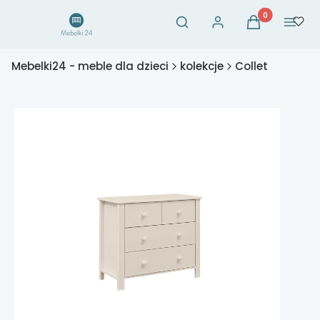
Otwórz wyszukiwarkę
Produkty w ko
Szukaj
Zaloguj się
Koszyk
Menu
Mebelki24 - meble dla dzieci
kolekcje
Collet