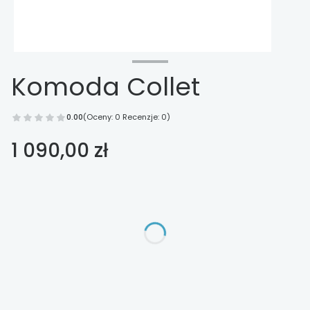
Komoda Collet
0.00
(Oceny: 0 Recenzje: 0)
Cena
1 090,00 zł
Wybierz opcje
Poszczególne warianty mogą różnić się ceną
*
kolor
Pokaż wszystkie kolory