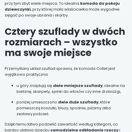
przy tym zbyt wiele miejsca. To idealna
komoda do pokoju
dziewczynki
, przy której mała właścicielka może wygodnie
sięgać po swoje ubrania i skarby.
Cztery szuflady w dwóch
rozmiarach – wszystko
ma swoje miejsce
Przemyślany układ szuflad sprawia, że komoda Collet jest
wyjątkowo praktyczna:
u góry znajdują się
dwie mniejsze szuflady
, idealne na
bieliznę, skarpety, spinki do włosów czy inne drobiazgi,
poniżej umieszczono
dwie duże szuflady
, które
pomieszczą koszulki, bluzy, spodnie, piżamy albo
zestawy pościeli.
Dzięki temu łatwo podzielić zawartość według kategorii, co
bardzo ułatwia dziecku
samodzielne odkładanie rzeczy
i