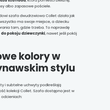
uża szuflada
, która pomieści bieliznę,
nsy albo zapasowe pościele.
adowi szafa dwudrzwiowa Collet działa jak
wszystko ma swoje miejsce, a dziecku
brania tam, gdzie trzeba. To naprawdę
 do pokoju dziewczynki
, nawet jeśli pokój
owe kolory w
nawskim stylu
nty i subtelne uchwyty podkreślają
ść kolekcji Collet. Szafa dostępna jest w
 odcieniach: