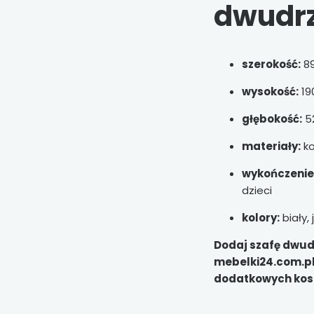
dwudrz
szerokość:
8
wysokość:
19
głębokość:
5
materiały:
ko
wykończenie
dzieci
kolory:
biały, 
Dodaj szafę dwud
mebelki24.com.pl 
dodatkowych koszt