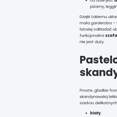
na dole jest
d
piżamy, leggi
Dzięki takiemu ukł
mała garderoba – 
łatwiej odkładać u
funkcjonalna
szafa
nie jest duży.
Pastel
skandy
Proste, gładkie fro
skandynawską lekko
sześciu delikatnych
biały
,