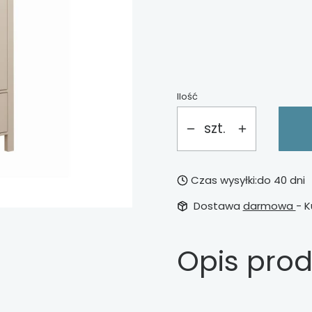
*
kolor
Pokaż wszystkie kolory
Ilość
szt.
Czas wysyłki:
do 40 dni
Dostawa
darmowa
- K
Opis pro