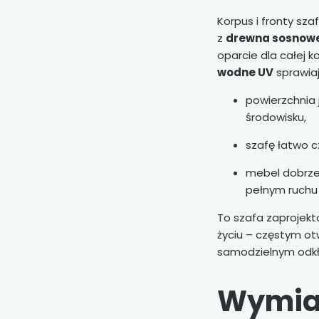
Korpus i fronty sz
z
drewna sosnow
oparcie dla całej 
wodne UV
sprawiaj
powierzchnia 
środowisku,
szafę łatwo c
mebel dobrze
pełnym ruchu 
To szafa zaprojek
życiu – częstym otwi
samodzielnym odkł
Wymiar