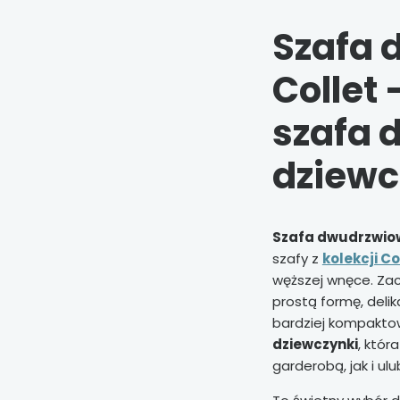
Szafa
Collet
szafa 
dziewc
Szafa dwudrzwiow
szafy z
kolekcji Co
węższej wnęce. Za
prostą formę, deli
bardziej kompakto
dziewczynki
, któr
garderobą, jak i ul