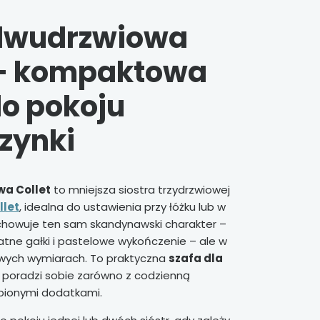
 dwudrzwiowa
 – kompaktowa
do pokoju
zynki
a Collet
to mniejsza siostra trzydrzwiowej
llet
, idealna do ustawienia przy łóżku lub w
chowuje ten sam skandynawski charakter –
katne gałki i pastelowe wykończenie – ale w
wych wymiarach. To praktyczna
szafa dla
a poradzi sobie zarówno z codzienną
ubionymi dodatkami.