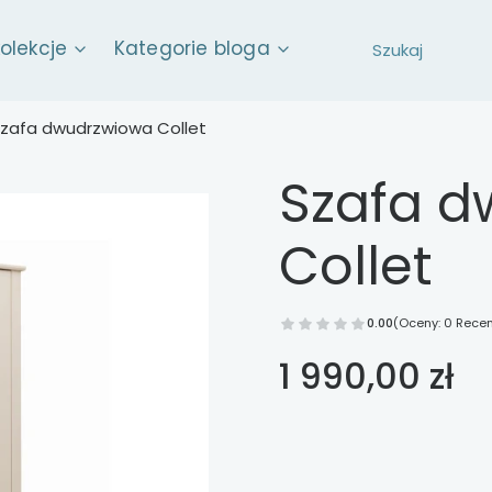
kolekcje
Kategorie bloga
zafa dwudrzwiowa Collet
Szafa d
Collet
0.00
(Oceny: 0 Recen
Cena
1 990,00 zł
Wybierz opcje
Poszczególne warianty mog