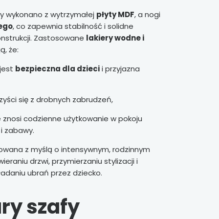
afy wykonano z wytrzymałej
płyty MDF
, a nogi
ego
, co zapewnia stabilność i solidne
konstrukcji. Zastosowane
lakiery wodne i
ą, że:
jest
bezpieczna dla dzieci
i przyjazna
zyści się z drobnych zabrudzeń,
 znosi codzienne użytkowanie w pokoju
i zabawy.
towana z myślą o intensywnym, rodzinnym
eraniu drzwi, przymierzaniu stylizacji i
adaniu ubrań przez dziecko.
y szafy