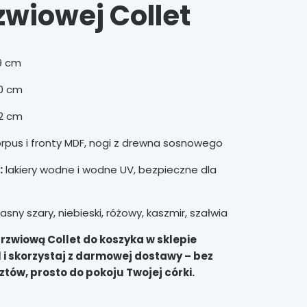
wiowej Collet
9 cm
0 cm
2 cm
rpus i fronty MDF, nogi z drewna sosnowego
:
lakiery wodne i wodne UV, bezpieczne dla
jasny szary, niebieski, różowy, kaszmir, szałwia
rzwiową Collet do koszyka w sklepie
i skorzystaj z darmowej dostawy – bez
ów, prosto do pokoju Twojej córki.