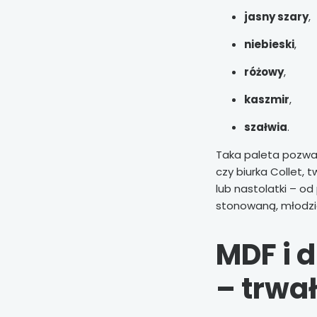
jasny szary
,
niebieski
,
różowy
,
kaszmir
,
szałwia
.
Taka paleta pozwa
czy biurka Collet, 
lub nastolatki – od
stonowaną, młodzi
MDF i 
– trwał