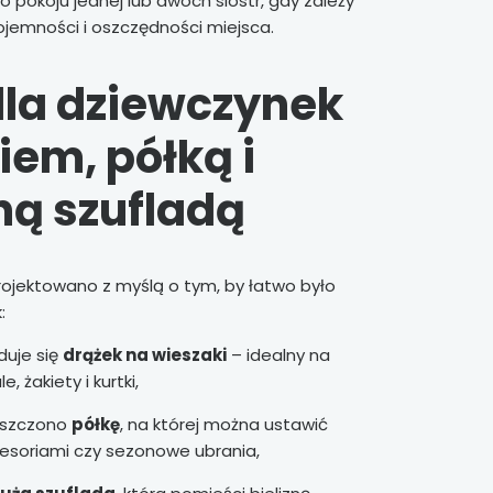
 pokoju jednej lub dwóch sióstr, gdy zależy
ojemności i oszczędności miejsca.
dla dziewczynek
iem, półką i
ą szufladą
ojektowano z myślą o tym, by łatwo było
:
duje się
drążek na wieszaki
– idealny na
e, żakiety i kurtki,
eszczono
półkę
, na której można ustawić
esoriami czy sezonowe ubrania,