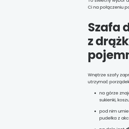
To świetny wybór do
Ci na połączeniu p
Szafa 
z drążk
pojemn
Wnętrze szafy zapr
utrzymać porządek
na górze znaj
sukienki, koszul
pod nim umi
pudełka z akc