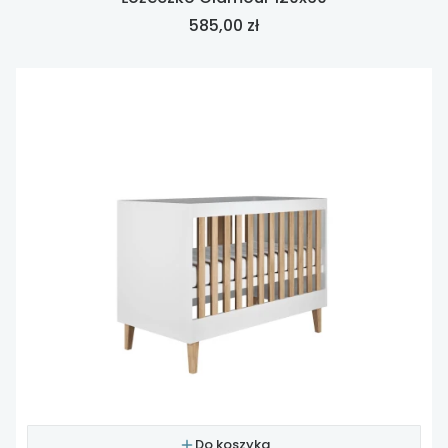
Cena
585,00 zł
Do koszyka