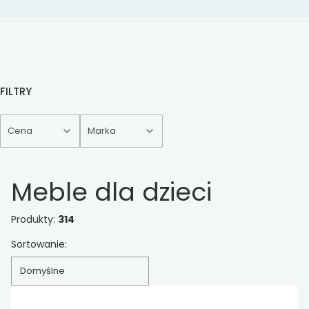
FILTRY
Cena
Marka
Koniec filtrów
Meble dla dzieci
Produkty:
314
Lista produktów
Sortowanie:
Domyślne