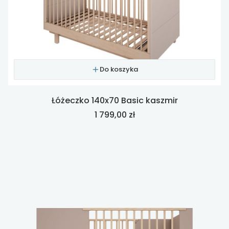
Do koszyka
Łóżeczko 140x70 Basic kaszmir
Cena
1 799,00 zł