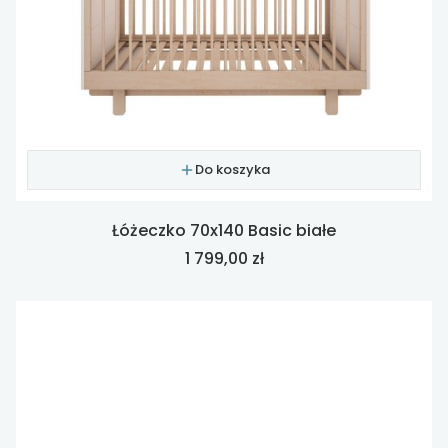
Do koszyka
Łóżeczko 70x140 Basic białe
Cena
1 799,00 zł