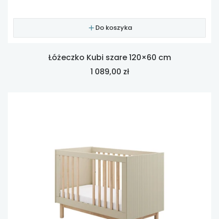
Do koszyka
Łóżeczko Kubi szare 120×60 cm
Cena
1 089,00 zł