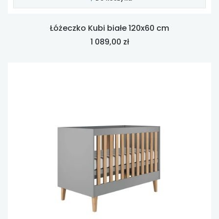
Łóżeczko Kubi białe 120x60 cm
Cena
1 089,00 zł