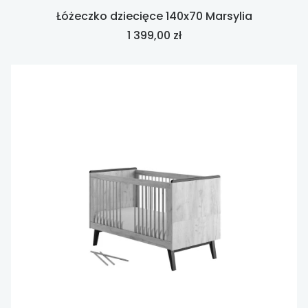
Łóżeczko dziecięce 140x70 Marsylia
Cena
1 399,00 zł