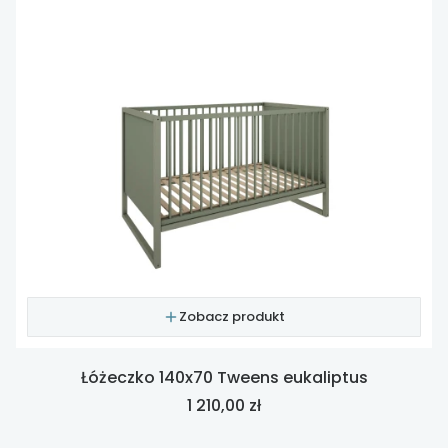
Zobacz produkt
Łóżeczko 140x70 Tweens eukaliptus
Cena
1 210,00 zł