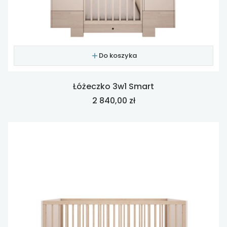
Do koszyka
Łóżeczko 3w1 Smart
Cena
2 840,00 zł