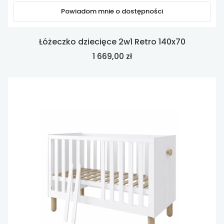
Powiadom mnie o dostępności
Łóżeczko dziecięce 2w1 Retro 140x70
Cena
1 669,00 zł