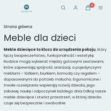
Otwórz wyszukiwarkę
Produkty w ko
Szukaj
Zaloguj się
Koszyk
Menu
Strona główna
Meble dla dzieci
Meble dziecięce to klucz do urządzenia pokoju
, który
łączy bezpieczeństwo, funkcjonalność i estetykę.
Rodzice mogą wybierać między gotowymi zestawami,
które zapewniają spójność aranżacji, a pojedynczymi
meblami – łóżkiem, biurkiem, komodą czy regałem –
dopasowanymi do potrzeb malucha. Ergonomiczne i
trwałe rozwiązania wspierają rozwój dziecka, jego
zabawę, naukę i odpoczynek każdego dnia.Odkryj nasze
meble dziecięce i stwórz przestrzeń, w której dziecko
czuje się bezpiecznie i swobodnie