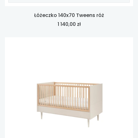
Łóżeczko 140x70 Tweens róż
Cena
1 140,00 zł