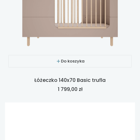
Do koszyka
Łóżeczko 140x70 Basic trufla
Cena
1 799,00 zł