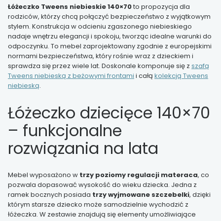
Łóżeczko Tweens niebieskie 140×70
to propozycja dla
rodziców, którzy chcą połączyć bezpieczeństwo z wyjątkowym
stylem. Konstrukcja w odcieniu zgaszonego niebieskiego
nadaje wnętrzu elegancji i spokoju, tworząc idealne warunki do
odpoczynku. To mebel zaprojektowany zgodnie z europejskimi
normami bezpieczeństwa, który rośnie wraz z dzieckiem i
sprawdza się przez wiele lat. Doskonale komponuje się z
szafą
Tweens niebieską z beżowymi frontami
i całą
kolekcją Tweens
niebieską
.
Łóżeczko dziecięce 140×70
– funkcjonalne
rozwiązania na lata
Mebel wyposażono w
trzy poziomy regulacji materaca
, co
pozwala dopasować wysokość do wieku dziecka. Jedna z
ramek bocznych posiada
trzy wyjmowane szczebelki
, dzięki
którym starsze dziecko może samodzielnie wychodzić z
łóżeczka. W zestawie znajdują się elementy umożliwiające