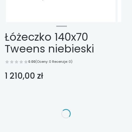
Łóżeczko 140x70
Tweens niebieski
0.00
(Oceny: 0 Recenzje: 0)
Cena
1 210,00 zł
Wybierz opcje
Poszczególne warianty mogą różnić się ceną
*
szuflada pod łóżeczko
Wybierz