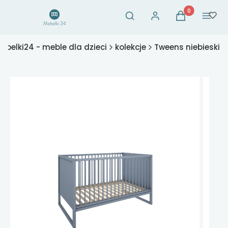
Otwórz wyszukiwarkę
Produkty w ko
Szukaj
Zaloguj się
Koszyk
Menu
ebelki24 - meble dla dzieci
kolekcje
Tweens niebieski