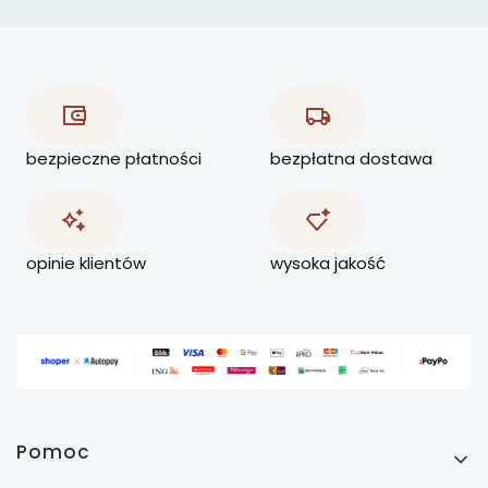
bezpieczne płatności
bezpłatna dostawa
opinie klientów
wysoka jakość
Linki w stopce
Pomoc