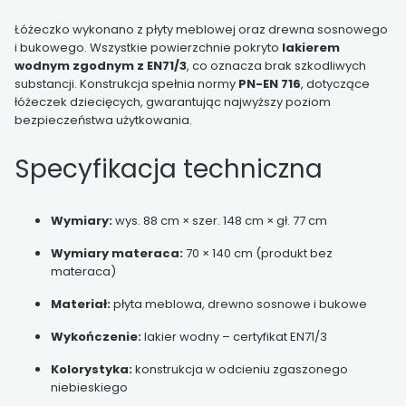
Łóżeczko wykonano z płyty meblowej oraz drewna sosnowego
i bukowego. Wszystkie powierzchnie pokryto
lakierem
wodnym zgodnym z EN71/3
, co oznacza brak szkodliwych
substancji. Konstrukcja spełnia normy
PN-EN 716
, dotyczące
łóżeczek dziecięcych, gwarantując najwyższy poziom
bezpieczeństwa użytkowania.
Specyfikacja techniczna
Wymiary:
wys. 88 cm × szer. 148 cm × gł. 77 cm
Wymiary materaca:
70 × 140 cm (produkt bez
materaca)
Materiał:
płyta meblowa, drewno sosnowe i bukowe
Wykończenie:
lakier wodny – certyfikat EN71/3
Kolorystyka:
konstrukcja w odcieniu zgaszonego
niebieskiego