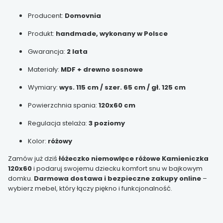
Producent:
Domovnia
Produkt:
handmade, wykonany w Polsce
Gwarancja:
2 lata
Materiały:
MDF + drewno sosnowe
Wymiary:
wys. 115 cm / szer. 65 cm / gł. 125 cm
Powierzchnia spania:
120x60 cm
Regulacja stelaża:
3 poziomy
Kolor:
różowy
Zamów już dziś
łóżeczko niemowlęce różowe Kamieniczka
120x60
i podaruj swojemu dziecku komfort snu w bajkowym
domku.
Darmowa dostawa i bezpieczne zakupy online
–
wybierz mebel, który łączy piękno i funkcjonalność.