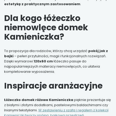
estetykę z praktycznym zastosowaniem
.
Dla kogo łóżeczko
niemowlęce domek
Kamieniczka?
To propozycja dla rodziców, którzy chcą urządzić
pokój jak z
bajki
– pełen przytulności, magii i funkcjonalnych rozwiązań.
Dzięki wymiarowi
120x60 cm
łóżeczko pasuje do
najpopularniejszych materacy niemowlęcych, co ułatwia
kompletowanie wyposażenia.
Inspiracje aranżacyjne
Łóżeczko domek różowe Kamieniczka
pięknie prezentuje się
z białymi i złotymi dodatkami, pastelowymi baldachimami czy
lnianymi tekstyliami.
W zestawieniu z szafą i regałem z kolekcji
Kamieniczki tworzy spójną, bajkową przestrzeń
.