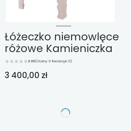
Łóżeczko niemowlęce
różowe Kamieniczka
0.00
(Oceny: 0 Recenzje: 0)
Cena
3 400,00 zł
Wybierz opcje
Poszczególne warianty mogą różnić się ceną
*
materac
Wybierz