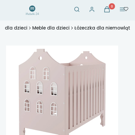
Otwórz wyszukiwarkę
Produkty w ko
Szukaj
Zaloguj się
Koszyk
Menu
e dla dzieci
Meble dla dzieci
Łóżeczka dla niemowląt