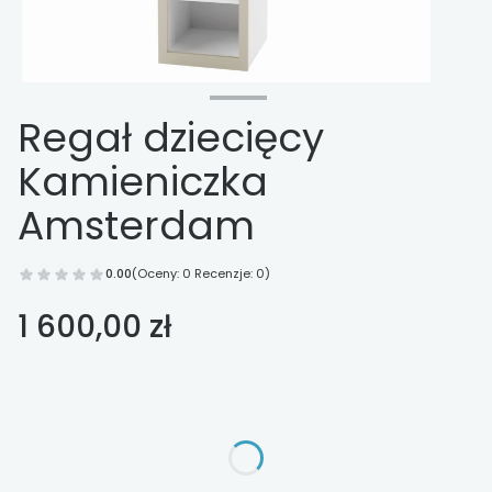
Regał dziecięcy
Kamieniczka
Amsterdam
0.00
(Oceny: 0 Recenzje: 0)
Cena
1 600,00 zł
Wybierz opcje
Poszczególne warianty mogą różnić się ceną
*
kolor