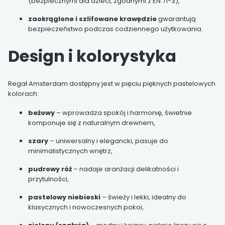
(bezpiecznymi dla dzieci, zgodnymi z EN 71-3),
zaokrąglone i szlifowane krawędzie
gwarantują
bezpieczeństwo podczas codziennego użytkowania.
Design i kolorystyka
Regał Amsterdam dostępny jest w pięciu pięknych pastelowych
kolorach:
beżowy
– wprowadza spokój i harmonię, świetnie
komponuje się z naturalnym drewnem,
szary
– uniwersalny i elegancki, pasuje do
minimalistycznych wnętrz,
pudrowy róż
– nadaje aranżacji delikatności i
przytulności,
pastelowy niebieski
– świeży i lekki, idealny do
klasycznych i nowoczesnych pokoi,