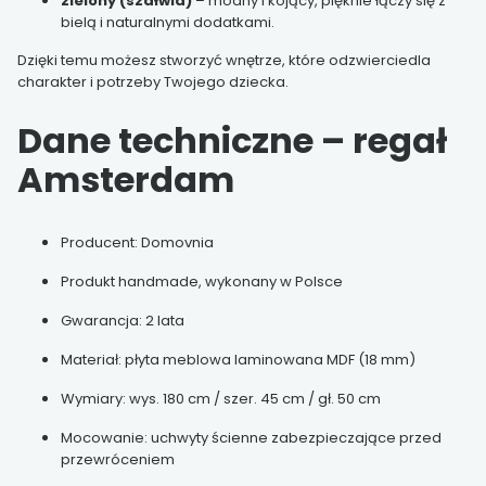
zielony (szałwia)
– modny i kojący, pięknie łączy się z
bielą i naturalnymi dodatkami.
Dzięki temu możesz stworzyć wnętrze, które odzwierciedla
charakter i potrzeby Twojego dziecka.
Dane techniczne – regał
Amsterdam
Producent: Domovnia
Produkt handmade, wykonany w Polsce
Gwarancja: 2 lata
Materiał: płyta meblowa laminowana MDF (18 mm)
Wymiary: wys. 180 cm / szer. 45 cm / gł. 50 cm
Mocowanie: uchwyty ścienne zabezpieczające przed
przewróceniem