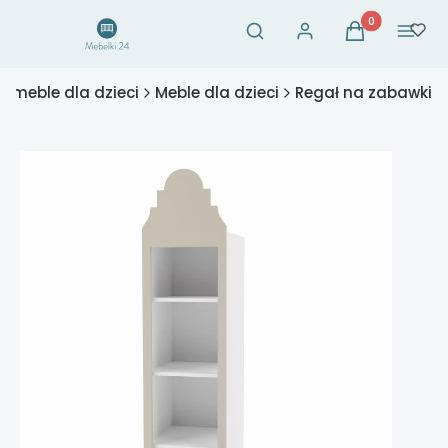
Otwórz wyszukiwarkę
Produkty w ko
Szukaj
Zaloguj się
Koszyk
Menu
- meble dla dzieci
Meble dla dzieci
Regał na zabawki