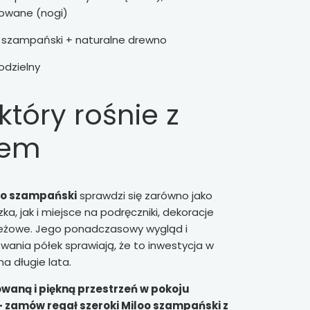
rowane (nogi)
szampański + naturalne drewno
dzielny
który rośnie z
iem
loo szampański
sprawdzi się zarówno jako
zka, jak i miejsce na podręczniki, dekoracje
ieżowe. Jego ponadczasowy wygląd i
ania półek sprawiają, że to inwestycja w
a długie lata.
waną i piękną przestrzeń w pokoju
– zamów regał szeroki Miloo szampański z