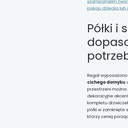
szampańskim tworz
pokoju dziecka lub 
Półki i 
dopas
potrze
Regał wyposażono
cichego domyku
o
przestrzeni można
dekoracyjne akcent
kompletu drzwiczek
półki w zamknięte 
którzy cenią porząd