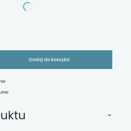
ału (3 szt.)
Dodaj do koszyka
nie
urier
duktu