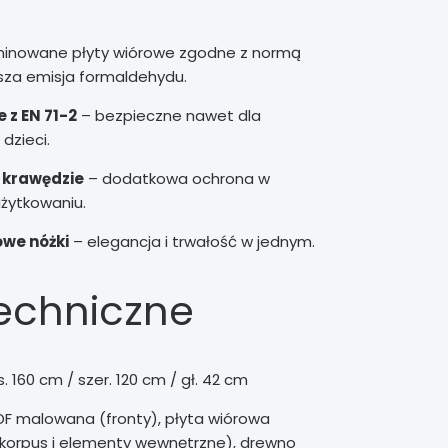
aminowane płyty wiórowe zgodne z normą
sza emisja formaldehydu.
 z EN 71-2
– bezpieczne nawet dla
dzieci.
 krawędzie
– dodatkowa ochrona w
żytkowaniu.
we nóżki
– elegancja i trwałość w jednym.
echniczne
. 160 cm / szer. 120 cm / gł. 42 cm
F malowana (fronty), płyta wiórowa
korpus i elementy wewnętrzne), drewno