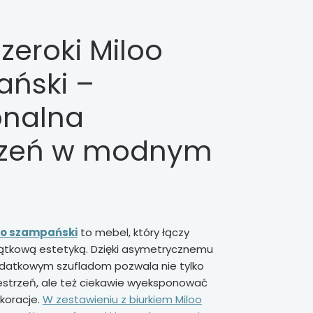
zeroki Miloo
ński –
onalna
rzeń w modnym
loo szampański
to mebel, który łączy
jątkową estetyką. Dzięki asymetrycznemu
odatkowym szufladom pozwala nie tylko
strzeń, ale też ciekawie wyeksponować
ekoracje.
W zestawieniu z biurkiem Miloo