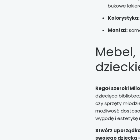
bukowe lakie
Kolorystyka:
Montaż:
samo
Mebel, 
dzieck
Regał szeroki Mi
dziecięca bibliotec
czy sprzęty młodz
możliwość dostosow
wygodę i estetykę n
Stwórz uporządko
swojego dziecka 