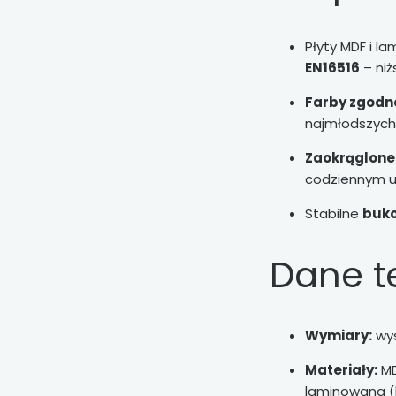
Płyty MDF i l
EN16516
– niż
Farby zgodne
najmłodszych 
Zaokrąglone
codziennym u
Stabilne
buko
Dane t
Wymiary:
wys
Materiały:
MD
laminowana (