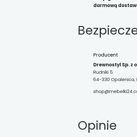
darmową dostawą
Bezpiecz
Producent
Drewnostyl Sp. z o
Rudniki 5
64-330 Opalenica, 
shop@mebelki24.c
Opinie