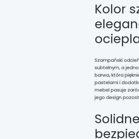
Kolor 
eleganc
ociepl
Szampański odcień 
subtelnym, a jedn
barwa, która piękn
pastelami i dodatk
mebel pasuje zarów
jego design pozosta
Solidn
bezpie