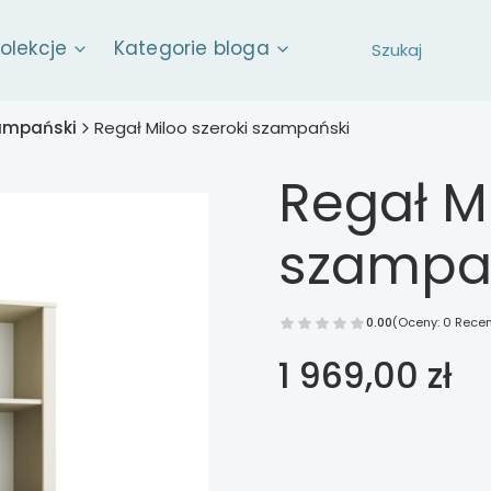
kolekcje
Kategorie bloga
ampański
Regał Miloo szeroki szampański
Regał Mi
szampa
0.00
(Oceny: 0 Recen
Cena
1 969,00 zł
Wybierz opcje
Poszczególne warianty mog