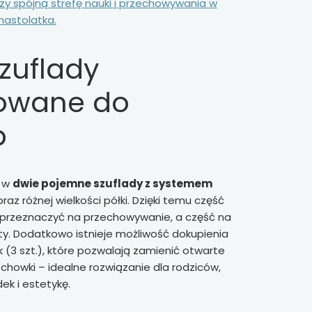
y spójną strefę nauki i przechowywania w
nastolatka.
szuflady
owane do
b
 w
dwie pojemne szuflady z systemem
raz różnej wielkości półki. Dzięki temu część
 przeznaczyć na przechowywanie, a część na
y. Dodatkowo istnieje możliwość dokupienia
 (3 szt.), które pozwalają zamienić otwarte
schowki – idealne rozwiązanie dla rodziców,
ek i estetykę.