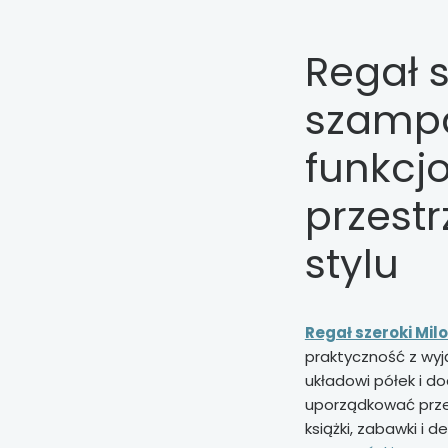
Regał s
szampa
funkcj
przest
stylu
Regał szeroki Mi
praktyczność z wy
układowi półek i d
uporządkować prze
książki, zabawki i d