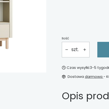
*
dodatkowe drzwi do reg
Wybierz
Ilość
szt.
Czas wysyłki:
3-5 tygod
Dostawa
darmowa
- K
Opis pro