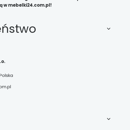
 w mebelki24.com.pl!
eństwo
.o.
Polska
om.pl