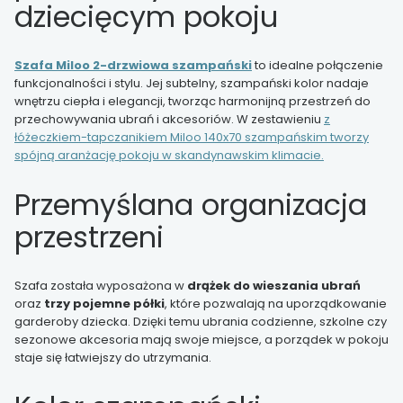
dziecięcym pokoju
Szafa Miloo 2-drzwiowa szampański
to idealne połączenie
funkcjonalności i stylu. Jej subtelny, szampański kolor nadaje
wnętrzu ciepła i elegancji, tworząc harmonijną przestrzeń do
przechowywania ubrań i akcesoriów. W zestawieniu
z
łóżeczkiem-tapczanikiem Miloo 140x70 szampańskim tworzy
spójną aranżację pokoju w skandynawskim klimacie.
Przemyślana organizacja
przestrzeni
Szafa została wyposażona w
drążek do wieszania ubrań
oraz
trzy pojemne półki
, które pozwalają na uporządkowanie
garderoby dziecka. Dzięki temu ubrania codzienne, szkolne czy
sezonowe akcesoria mają swoje miejsce, a porządek w pokoju
staje się łatwiejszy do utrzymania.