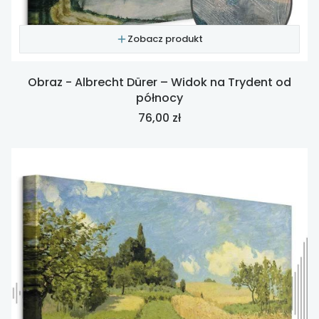
Zobacz produkt
Obraz - Albrecht Dürer – Widok na Trydent od
północy
Cena
76,00 zł