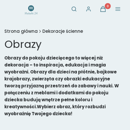
Otwórz wyszukiwarkę
Produkty w ko
Szukaj
Zaloguj się
Koszyk
Menu
Strona główna
Dekoracje ścienne
Obrazy
Obrazy do pokoju dziecięcego to więcej niż
dekoracja – to inspiracja, edukacja i magia
wyobraźni. Obrazy dla dzieci na płótnie, bajkowe
krajobrazy, zwierzęta czy obrazki edukacyjne
tworzą przyjazną przestrzeń do zabawy i nauki. W
połączeniu z meblami i dodatkami do pokoju
dziecka budują wnętrze pełne koloru i
kreatywności.Wybierz obraz, który rozbudzi
wyobraźnię Twojego dziecka!