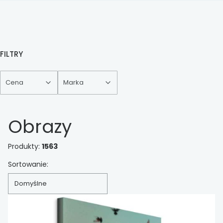
FILTRY
Cena
Marka
Koniec filtrów
Obrazy
Produkty:
1563
Lista produktów
Sortowanie:
Domyślne