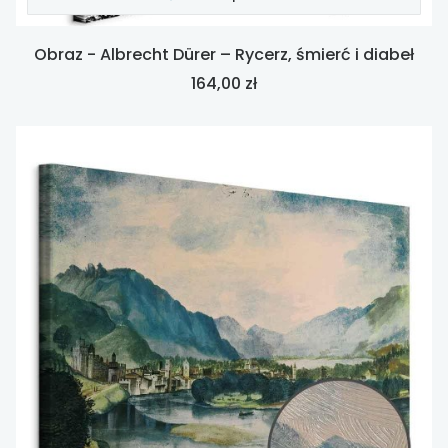
Obraz - Albrecht Dürer – Rycerz, śmierć i diabeł
Cena
164,00 zł