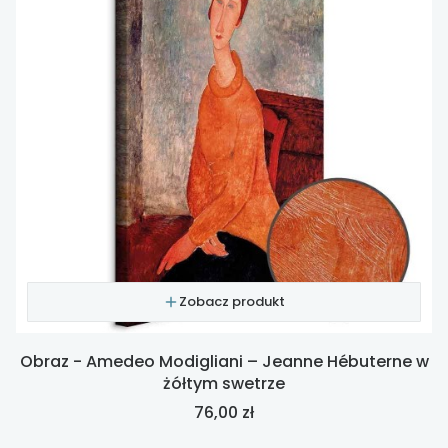
Zobacz produkt
Obraz - Amedeo Modigliani – Jeanne Hébuterne w
żółtym swetrze
Cena
76,00 zł