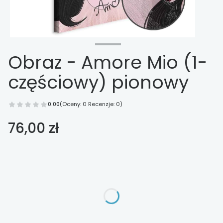
Obraz - Amore Mio (1-
częściowy) pionowy
0.00
(Oceny: 0 Recenzje: 0)
Cena
76,00 zł
Wybierz opcje
Poszczególne warianty mogą różnić się ceną
*
Wykończenie
Wybierz