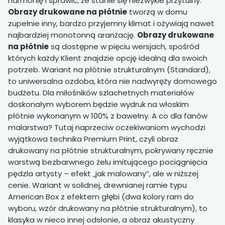
harmonię i sprawić, że stanie się niezwykle przytulny.
Obrazy drukowane na płótnie
tworzą w domu
zupełnie inny, bardzo przyjemny klimat i ożywiają nawet
najbardziej monotonną aranżację.
Obrazy drukowane
na płótnie
są dostępne w pięciu wersjach, spośród
których każdy Klient znajdzie opcję idealną dla swoich
potrzeb. Wariant na płótnie strukturalnym (Standard),
to uniwersalna ozdoba, która nie nadwyręży domowego
budżetu. Dla miłośników szlachetnych materiałów
doskonałym wyborem będzie wydruk na włoskim
płótnie wykonanym w 100% z bawełny. A co dla fanów
malarstwa? Tutaj naprzeciw oczekiwaniom wychodzi
wyjątkowa technika Premium Print, czyli obraz
drukowany na płótnie strukturalnym, pokrywany ręcznie
warstwą bezbarwnego żelu imitującego pociągnięcia
pędzla artysty – efekt „jak malowany”, ale w niższej
cenie. Wariant w solidnej, drewnianej ramie typu
American Box z efektem głębi (dwa kolory ram do
wyboru, wzór drukowany na płótnie strukturalnym), to
klasyka w nieco innej odsłonie, a obraz akustyczny