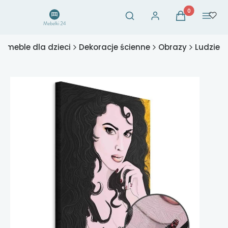
Otwórz wyszukiwarkę
Produkty w ko
Szukaj
Zaloguj się
Koszyk
Menu
- meble dla dzieci
Dekoracje ścienne
Obrazy
Ludzie