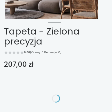
Tapeta - Zielona
precyzja
0.00
(Oceny: 0 Recenzje: 0)
Cena
207,00 zł
Wybierz opcje
Poszczególne warianty mogą różnić się ceną
*
Wykończenie
Wybierz