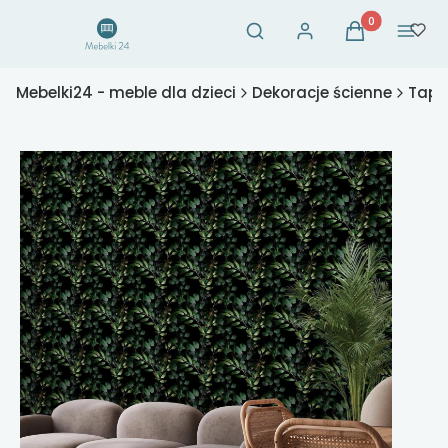
Otwórz wyszukiwarkę
Produkty w ko
Szukaj
Zaloguj się
Koszyk
Menu
Mebelki24 - meble dla dzieci
Dekoracje ścienne
Tapet