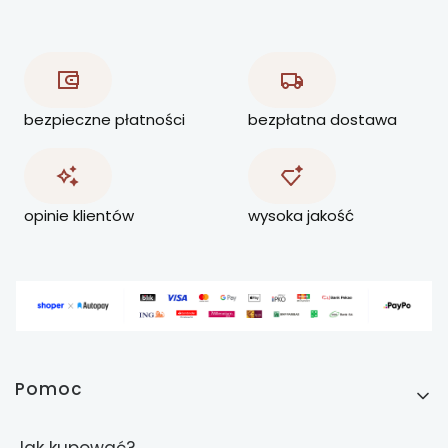
bezpieczne płatności
bezpłatna dostawa
opinie klientów
wysoka jakość
Linki w stopce
Pomoc
Jak kupować?