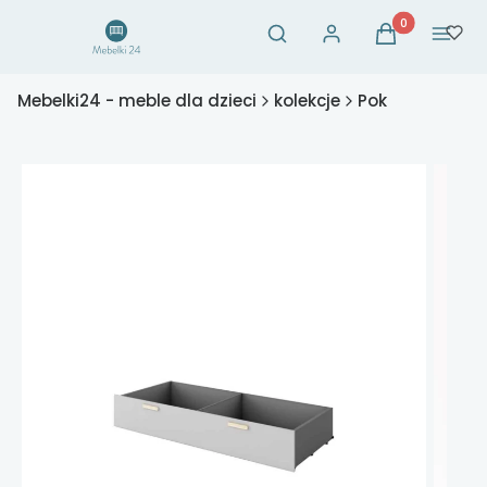
Otwórz wyszukiwarkę
Produkty w ko
Szukaj
Zaloguj się
Koszyk
Menu
Mebelki24 - meble dla dzieci
kolekcje
Pok