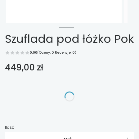
Szuflada pod łóżko Pok
0.00
(Oceny: 0 Recenzje: 0)
Cena
449,00 zł
Wybierz opcje
Poszczególne warianty mogą różnić się ceną
Ilość