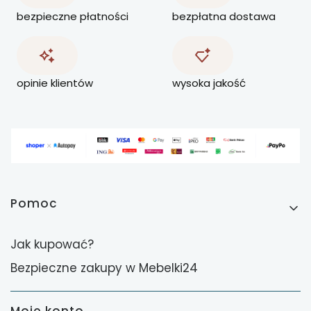
bezpieczne płatności
bezpłatna dostawa
opinie klientów
wysoka jakość
Linki w stopce
Pomoc
Jak kupować?
Bezpieczne zakupy w Mebelki24
Moje konto