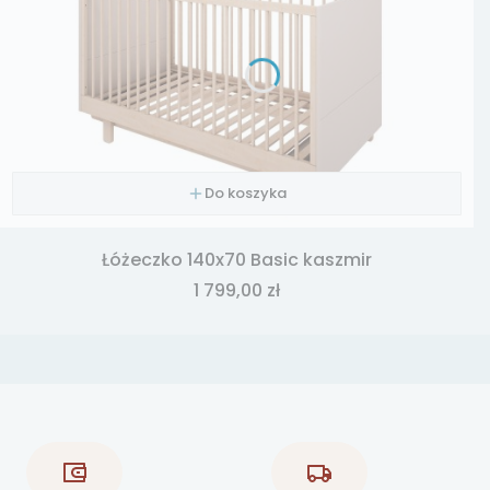
Do koszyka
Łóżeczko 140x70 Basic kaszmir
Cena
1 799,00 zł