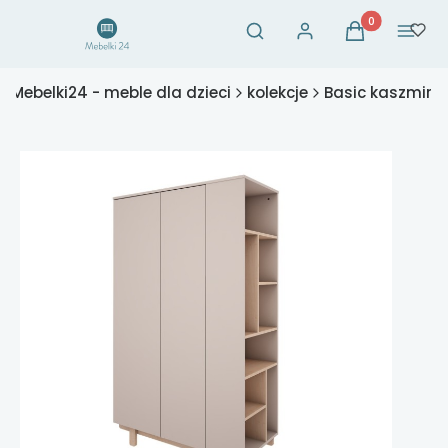
Otwórz wyszukiwarkę
Produkty w ko
Szukaj
Zaloguj się
Koszyk
Menu
Mebelki24 - meble dla dzieci
kolekcje
Basic kaszmir