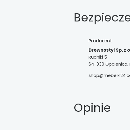
Bezpiecz
Producent
Drewnostyl Sp. z o
Rudniki 5
64-330 Opalenica, 
shop@mebelki24.c
Opinie