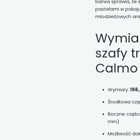
barwa sprawia, że 
pastelami w pokoju 
młodzieżowych ara
Wymiar
szafy t
Calmo 
Wymiary:
156,
Środkowa częś
Boczne części:
mm)
Możliwość do