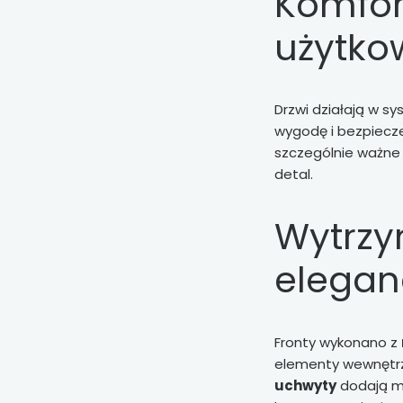
Komfor
użytko
Drzwi działają w s
wygodę i bezpiecze
szczególnie ważne w
detal.
Wytrzy
elegan
Fronty wykonano z
elementy wewnętr
uchwyty
dodają m