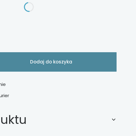
zafy
Dodaj do koszyka
nie
urier
duktu