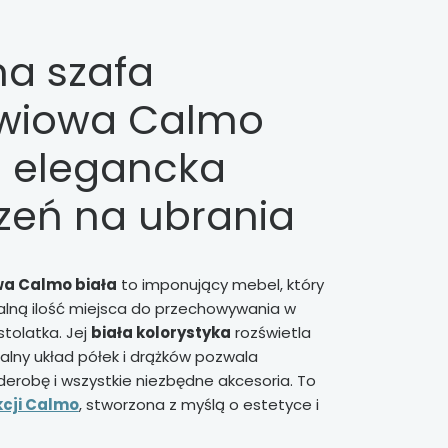
a szafa
zwiowa Calmo
– elegancka
rzeń na ubrania
wa Calmo biała
to imponujący mebel, który
ną ilość miejsca do przechowywania w
stolatka. Jej
biała kolorystyka
rozświetla
nalny układ półek i drążków pozwala
robę i wszystkie niezbędne akcesoria. To
kcji Calmo
, stworzona z myślą o estetyce i