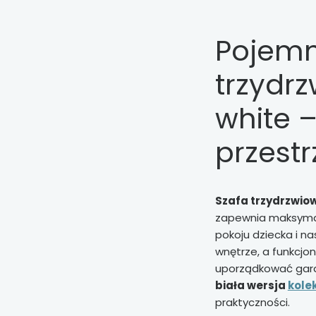
Pojemn
trzydr
white 
przest
Szafa trzydrzwio
zapewnia maksymal
pokoju dziecka i na
wnętrze, a funkcjo
uporządkować garde
biała wersja
kole
praktyczności.