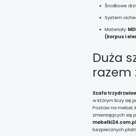
Środkowe drzw
System ciche
Materiały:
MDF
(korpus i e
Duża sz
razem 
Szafa trzydrzwio
w którym liczy się 
Postaw na mebel, k
zmieniających się 
mebelki24.com.p
bezpiecznych płatn