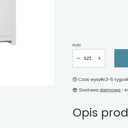
*
dodatkowa półka do s
Wybierz
Ilość
szt.
Czas wysyłki:
3-5 tygod
Dostawa
darmowa
- K
Opis pro