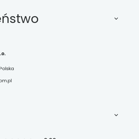
eństwo
.o.
Polska
om.pl