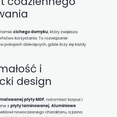
t codziennego
wania
ystemie
cichego domyku
, który zwiększa
ństwo korzystania. To rozwiązanie
 pokojach dziecięcych, gdzie liczy się każdy
małość i
cki design
malowanej płyty MDF
, natomiast korpus i
zne z
płyty laminowanej
.
Aluminiowe
eblowi nowoczesnego charakteru, a jasna