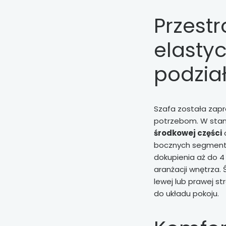
Przest
elasty
podzia
Szafa została zap
potrzebom. W stan
środkowej części
bocznych segmenta
dokupienia aż do 
aranżacji wnętrza
lewej lub prawej s
do układu pokoju.