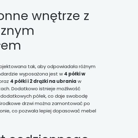
ronne wnętrze z
cznym
łem
rojektowana tak, aby odpowiadała różnym
dardzie wyposażona jest w
4 półki w
oraz
4 półki i 2 drążki na ubrania
w
ch. Dodatkowo istnieje możliwość
4 dodatkowych półek, co daje swobodę
. Środkowe drzwi można zamontować po
tronie, co pozwala lepiej dopasować mebel