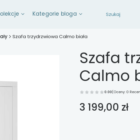
kolekcje
Kategorie bloga
ały
Szafa trzydrzwiowa Calmo biała
Szafa t
Calmo b
0.00
(Oceny: 0 Recen
Cena
3 199,00 zł
Wybierz opcje
Poszczególne warianty mog