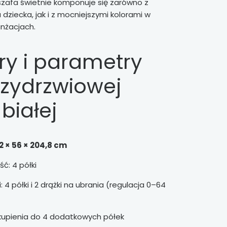
szafa świetnie komponuje się zarówno z
dziecka, jak i z mocniejszymi kolorami w
nżacjach.
y i parametry
rzydrzwiowej
białej
2 × 56 × 204,8 cm
ć: 4 półki
 4 półki i 2 drążki na ubrania (regulacja 0–64
kupienia do 4 dodatkowych półek