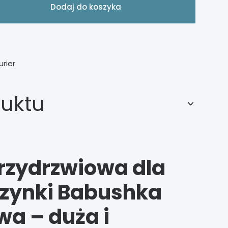
Dodaj do koszyka
urier
duktu
trzydrzwiowa dla
zynki Babushka
wa – duża i