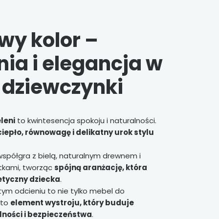
wy kolor –
ia i elegancja w
 dziewczynki
leni
to kwintesencja spokoju i naturalności.
ciepło, równowagę i delikatny urok stylu
współgra z bielą, naturalnym drewnem i
tkami, tworząc
spójną aranżację, która
etyczny dziecka
.
ym odcieniu to nie tylko mebel do
 to
element wystroju, który buduje
lności i bezpieczeństwa
.