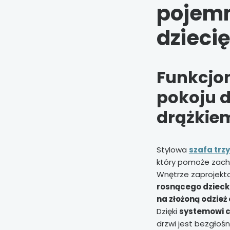
pojemn
dziecię
Funkcjo
pokoju d
drążkiem
Stylowa
szafa trz
który pomoże zach
Wnętrze zaprojekt
rosnącego dziec
na złożoną odzież
Dzięki
systemowi 
drzwi jest bezgłoś