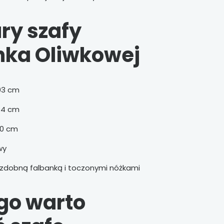
y szafy
ka Oliwkowej
03 cm
54 cm
0 cm
wy
ozdobną falbanką i toczonymi nóżkami
go warto