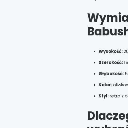
Wymiar
Babush
Wysokość:
2
Szerokość:
1
Głębokość:
5
Kolor:
oliwko
Styl:
retro z 
Dlacze