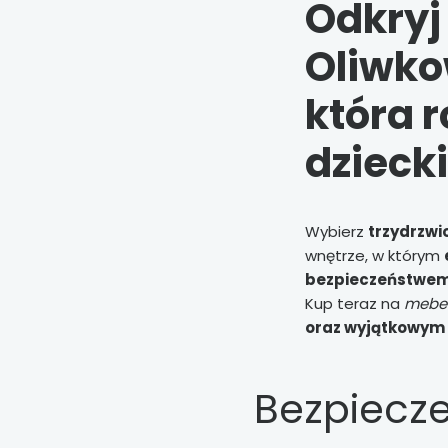
Odkryj
Oliwko
która r
dzieck
Wybierz
trzydrzwi
wnętrze, w którym
bezpieczeństwe
Kup teraz na
mebel
oraz wyjątkowym 
Bezpiecz