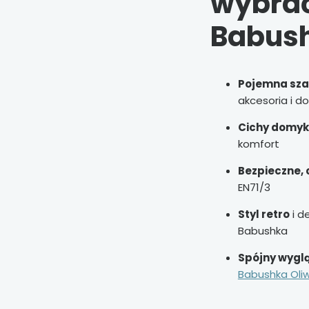
wybrać
Babus
Pojemna sza
akcesoria i do
Cichy domyk
komfort
Bezpieczne, 
EN71/3
Styl retro
i d
Babushka
Spójny wygl
Babushka Oli