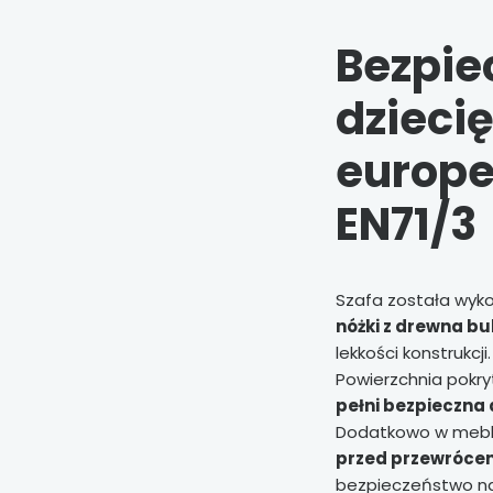
Bezpie
dzieci
europe
EN71/3
Szafa została wyk
nóżki z drewna b
lekkości konstrukcji.
Powierzchnia pokr
pełni bezpieczna 
Dodatkowo w meb
przed przewróce
bezpieczeństwo na