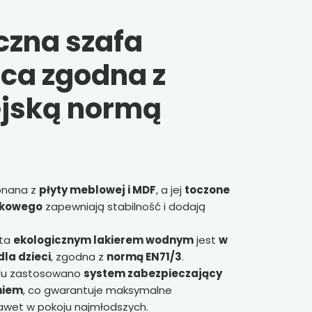
czna szafa
ęca zgodna z
jską normą
onana z
płyty meblowej i MDF
, a jej
toczone
ukowego
zapewniają stabilność i dodają
yta
ekologicznym lakierem wodnym
jest
w
dla dzieci
, zgodna z
normą EN71/3
.
lu zastosowano
system zabezpieczający
niem
, co gwarantuje maksymalne
wet w pokoju najmłodszych.