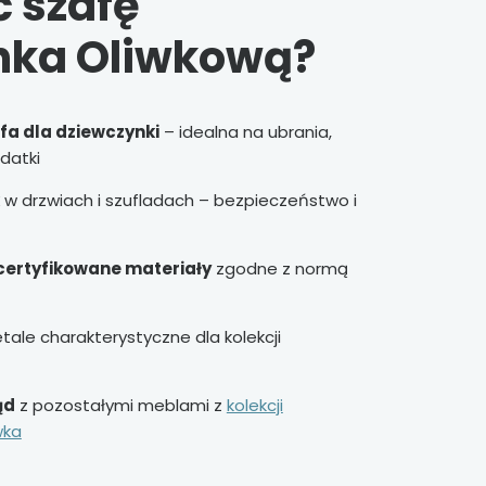
 szafę
hka Oliwkową?
fa dla dziewczynki
– idealna na ubrania,
datki
w drzwiach i szufladach – bezpieczeństwo i
certyfikowane materiały
zgodne z normą
etale charakterystyczne dla kolekcji
ąd
z pozostałymi meblami z
kolekcji
wka