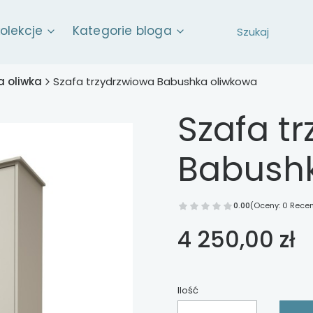
kolekcje
Kategorie bloga
 oliwka
Szafa trzydrzwiowa Babushka oliwkowa
Szafa t
Babush
0.00
(Oceny: 0 Recen
Cena
4 250,00 zł
Ilość