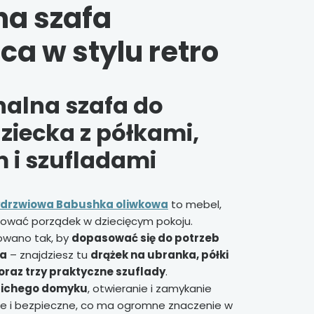
a szafa
ca w stylu retro
nalna szafa do
ziecka z półkami,
 i szufladami
ydrzwiowa Babushka oliwkowa
to mebel,
ować porządek w dziecięcym pokoju.
owano tak, by
dopasować się do potrzeb
ka
– znajdziesz tu
drążek na ubranka, półki
 oraz trzy praktyczne szuflady
.
cichego domyku
, otwieranie i zamykanie
ne i bezpieczne, co ma ogromne znaczenie w