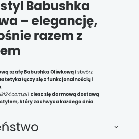
 styl Babushka
wa – elegancję,
ośnie razem z
iem
ową szafę Babushka Oliwkową
i stwórz
estetyka łączy się z funkcjonalnością i
m
.
ki24.com.pl
i
ciesz się darmową dostawą
stylem, który zachwyca każdego dnia.
eństwo