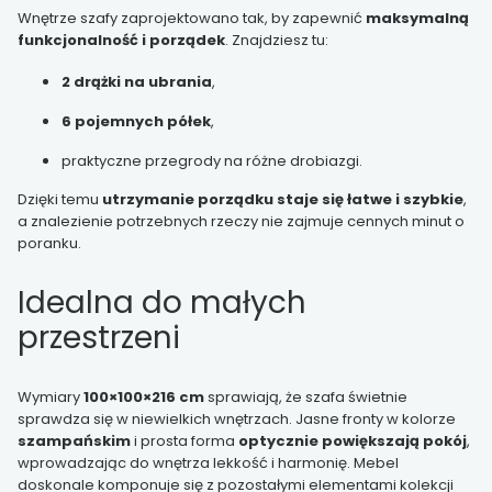
Wnętrze szafy zaprojektowano tak, by zapewnić
maksymalną
funkcjonalność i porządek
. Znajdziesz tu:
2 drążki na ubrania
,
6 pojemnych półek
,
praktyczne przegrody na różne drobiazgi.
Dzięki temu
utrzymanie porządku staje się łatwe i szybkie
,
a znalezienie potrzebnych rzeczy nie zajmuje cennych minut o
poranku.
Idealna do małych
przestrzeni
Wymiary
100×100×216 cm
sprawiają, że szafa świetnie
sprawdza się w niewielkich wnętrzach. Jasne fronty w kolorze
szampańskim
i prosta forma
optycznie powiększają pokój
,
wprowadzając do wnętrza lekkość i harmonię. Mebel
doskonale komponuje się z pozostałymi elementami kolekcji