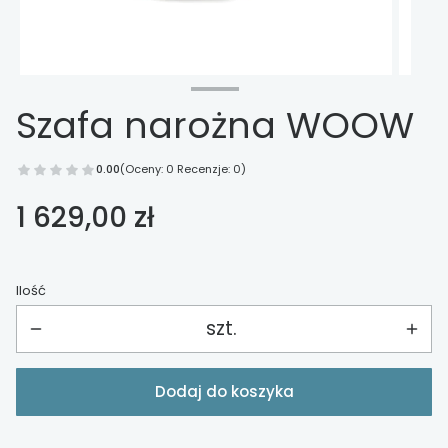
Szafa narożna WOOW
0.00
(Oceny: 0 Recenzje: 0)
Cena
1 629,00 zł
Ilość
szt.
Dodaj do koszyka