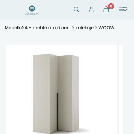
Otwórz wyszukiwarkę
Produkty w ko
Szukaj
Zaloguj się
Koszyk
Menu
Mebelki24 - meble dla dzieci
kolekcje
WOOW