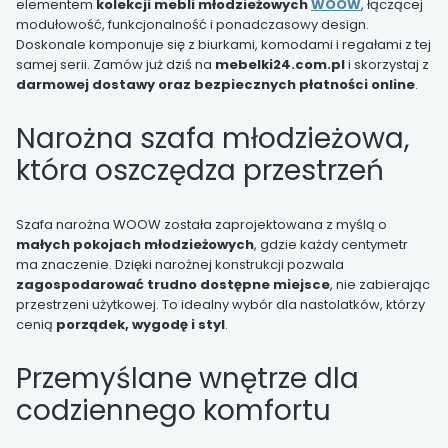
elementem
kolekcji mebli młodzieżowych
WOOW
, łączącej
modułowość, funkcjonalność i ponadczasowy design.
Doskonale komponuje się z biurkami, komodami i regałami z tej
samej serii. Zamów już dziś na
mebelki24.com.pl
i skorzystaj z
darmowej dostawy oraz bezpiecznych płatności online
.
Narożna szafa młodzieżowa,
która oszczędza przestrzeń
Szafa narożna WOOW została zaprojektowana z myślą o
małych pokojach młodzieżowych
, gdzie każdy centymetr
ma znaczenie. Dzięki narożnej konstrukcji pozwala
zagospodarować trudno dostępne miejsce
, nie zabierając
przestrzeni użytkowej. To idealny wybór dla nastolatków, którzy
cenią
porządek, wygodę i styl
.
Przemyślane wnętrze dla
codziennego komfortu