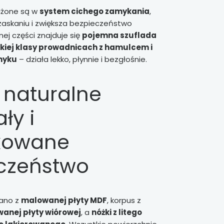
ażone są w
system cichego zamykania
,
zaskaniu i zwiększa bezpieczeństwo
ej części znajduje się
pojemna szuflada
kiej klasy prowadnicach z hamulcem i
myku
– działa lekko, płynnie i bezgłośnie.
 naturalne
ły i
ikowane
czeństwo
nano z
malowanej płyty MDF
, korpus z
wanej płyty wiórowej
, a
nóżki z litego