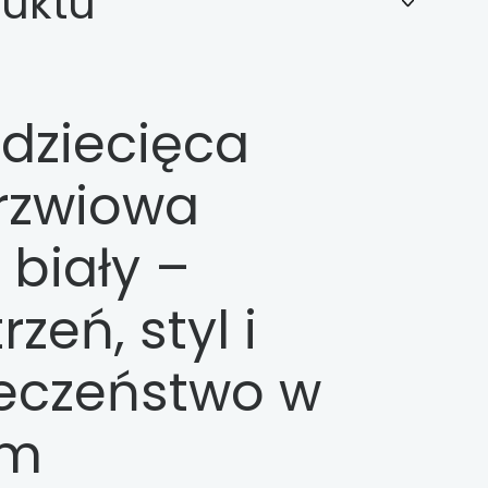
duktu
 dziecięca
rzwiowa
 biały –
rzeń, styl i
eczeństwo w
ym