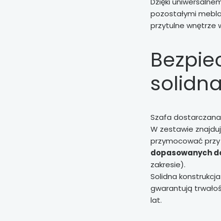
Dzięki uniwersalne
pozostałymi meblam
przytulne wnętrze 
Bezpie
solidn
Szafa dostarczana
W zestawie znajduj
przymocować prz
dopasowanych do
zakresie).
Solidna konstrukcja
gwarantują trwałoś
lat.