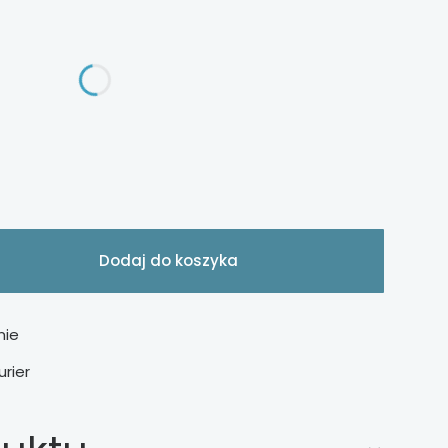
ą różnić się ceną
zafy
Dodaj do koszyka
nie
urier