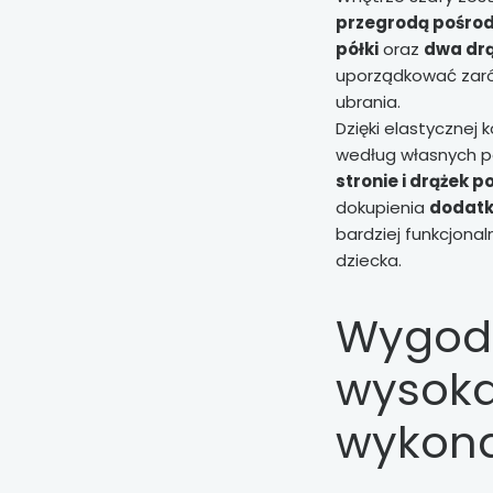
przegrodą pośro
półki
oraz
dwa drą
uporządkować zarów
ubrania.
Dzięki elastycznej
według własnych p
stronie i drążek p
dokupienia
dodatk
bardziej funkcjona
dziecka.
Wygodn
wysoka
wykon