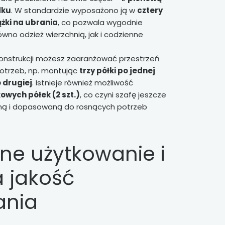
dku
. W standardzie wyposażono ją w
cztery
żki na ubrania
, co pozwala wygodnie
no odzież wierzchnią, jak i codzienne
 konstrukcji możesz zaaranżować przestrzeń
otrzeb, np. montując
trzy półki po jednej
o drugiej
. Istnieje również możliwość
owych półek (2 szt.)
, co czyni szafę jeszcze
lną i dopasowaną do rosnących potrzeb
e użytkowanie i
 jakość
ania