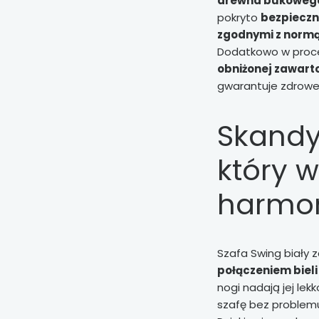
drewna bukowego
pokryto
bezpieczn
zgodnymi z normą
Dodatkowo w proce
obniżonej zawart
gwarantuje zdrowe 
Skandy
który 
harmon
Szafa Swing biały
połączeniem biel
nogi nadają jej lek
szafę bez problemu