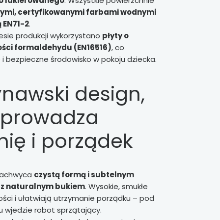
 lakierowanego
. Wszystkie powierzchnie
ymi, certyfikowanymi farbami wodnymi
 EN71-2
.
sie produkcji wykorzystano
płyty o
ości formaldehydu (EN16516)
, co
i bezpieczne środowisko w pokoju dziecka.
nawski design,
wprowadza
ię i porządek
 zachwyca
czystą formą i subtelnym
i z naturalnym bukiem
. Wysokie, smukłe
kości i ułatwiają utrzymanie porządku – pod
 wjedzie robot sprzątający.