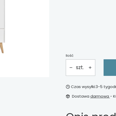
Wybierz opcje
Poszczególne warianty mog
*
dodatkowa półka do s
Wybierz
Ilość
szt.
Czas wysyłki:
3-5 tygod
Dostawa
darmowa
- K