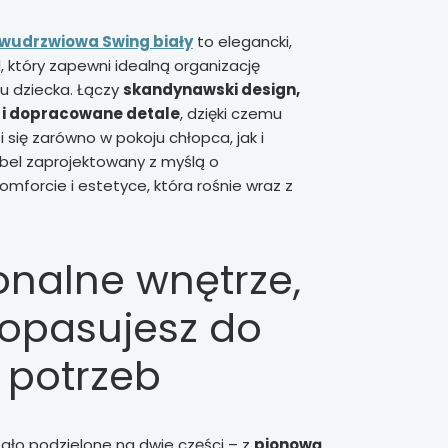
dwudrzwiowa Swing biały
to elegancki,
, który zapewni idealną organizację
ju dziecka. Łączy
skandynawski design,
y i dopracowane detale
, dzięki czemu
 się zarówno w pokoju chłopca, jak i
bel zaprojektowany z myślą o
mforcie i estetyce, która rośnie wraz z
onalne wnętrze,
dopasujesz do
 potrzeb
ało podzielone na dwie części – z
pionową