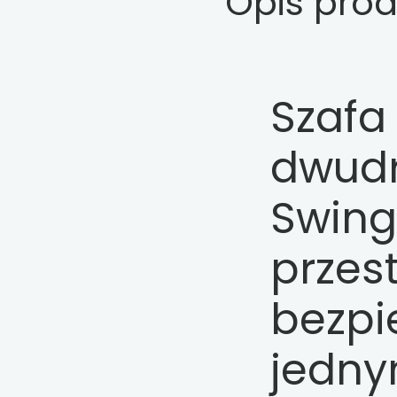
Opis pro
Szafa
dwud
Swing
przest
bezpi
jedn