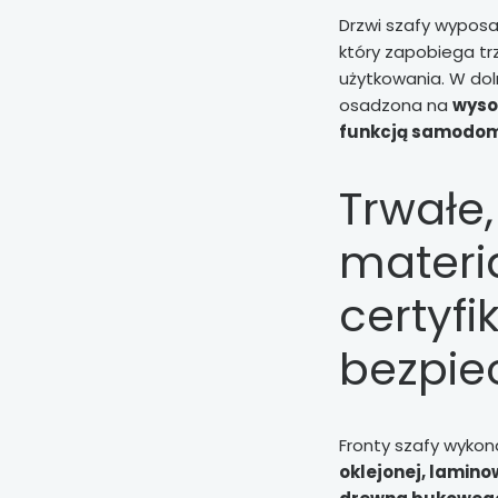
Drzwi szafy wypos
który zapobiega tr
użytkowania. W doln
osadzona na
wyso
funkcją samodo
Trwałe,
materia
certyf
bezpie
Fronty szafy wyko
oklejonej, lamino