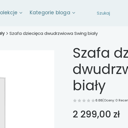
kolekcje
Kategorie bloga
ały
Szafa dziecięca dwudrzwiowa Swing biały
Szafa d
dwudrz
biały
0.00
(Oceny: 0 Recen
Cena
2 299,00 zł