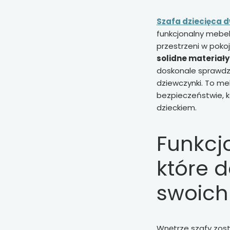
Szafa dziecięca 
funkcjonalny mebel
przestrzeni w poko
solidne materiał
doskonale sprawdzi
dziewczynki. To me
bezpieczeństwie, ko
dzieckiem.
Funkcj
które 
swoich
Wnętrze szafy zost