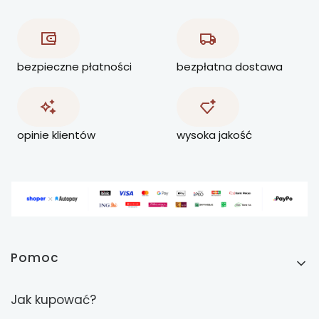
bezpieczne płatności
bezpłatna dostawa
opinie klientów
wysoka jakość
Linki w stopce
Pomoc
Jak kupować?