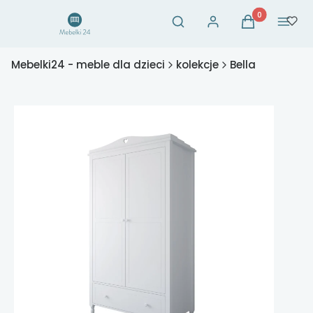
Otwórz wyszukiwarkę
Produkty w ko
Szukaj
Zaloguj się
Koszyk
Menu
Mebelki24 - meble dla dzieci
kolekcje
Bella