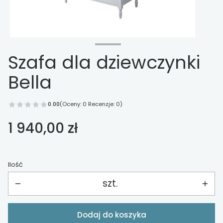
Szafa dla dziewczynki
Bella
0.00
(Oceny: 0 Recenzje: 0)
Cena
1 940,00 zł
Ilość
szt.
Dodaj do koszyka