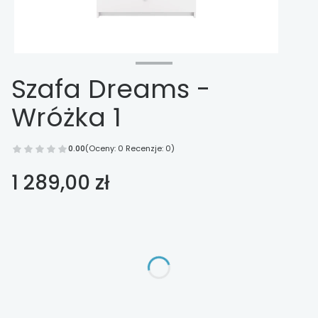
Szafa Dreams -
Wróżka 1
0.00
(Oceny: 0 Recenzje: 0)
Cena
1 289,00 zł
Wybierz opcje
Poszczególne warianty mogą różnić się ceną
*
kolor
Pokaż wszystkie kolory