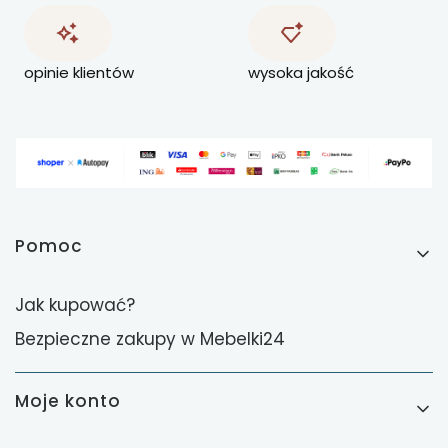
opinie klientów
wysoka jakość
Linki w stopce
Pomoc
Jak kupować?
Bezpieczne zakupy w Mebelki24
Moje konto