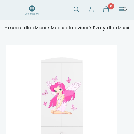
Otwórz wyszukiwarkę
Produkty w ko
Szukaj
Zaloguj się
Koszyk
Menu
4 - meble dla dzieci
Meble dla dzieci
Szafy dla dzieci