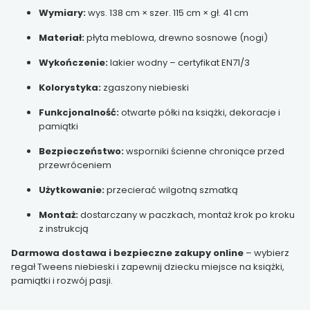
Wymiary:
wys. 138 cm × szer. 115 cm × gł. 41 cm
Materiał:
płyta meblowa, drewno sosnowe (nogi)
Wykończenie:
lakier wodny – certyfikat EN71/3
Kolorystyka:
zgaszony niebieski
Funkcjonalność:
otwarte półki na książki, dekoracje i
pamiątki
Bezpieczeństwo:
wsporniki ścienne chroniące przed
przewróceniem
Użytkowanie:
przecierać wilgotną szmatką
Montaż:
dostarczany w paczkach, montaż krok po kroku
z instrukcją
Darmowa dostawa i bezpieczne zakupy online
– wybierz
regał Tweens niebieski i zapewnij dziecku miejsce na książki,
pamiątki i rozwój pasji.