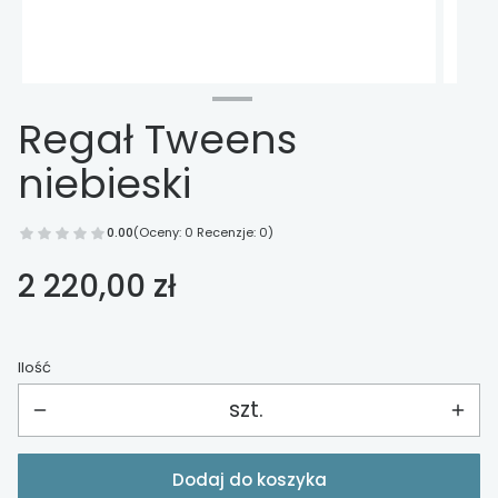
Regał Tweens
niebieski
0.00
(Oceny: 0 Recenzje: 0)
Cena
2 220,00 zł
Ilość
szt.
Dodaj do koszyka