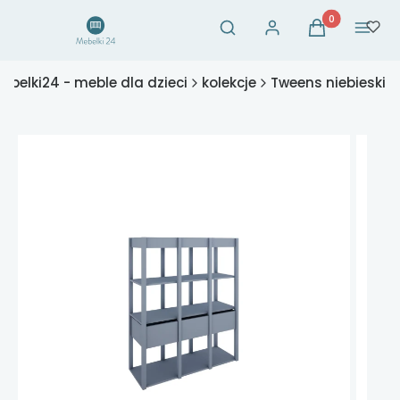
Otwórz wyszukiwarkę
Produkty w ko
Szukaj
Zaloguj się
Koszyk
Menu
ebelki24 - meble dla dzieci
kolekcje
Tweens niebieski