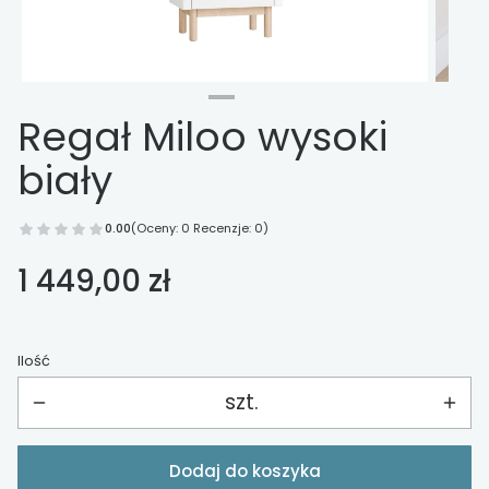
Regał Miloo wysoki
biały
0.00
(Oceny: 0 Recenzje: 0)
Cena
1 449,00 zł
Ilość
szt.
Dodaj do koszyka