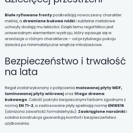
Białe ryflowane fronty
podkreślają nowoczesny charakter
mebla, a
drewniane bukowe nóżki
i subtelne metalowe
uchwyty dodają mu lekkości. Dzięki temu regał Miloo jest
uniwersalnym elementem wystroju, który wpasuje się w
aranżacje o różnym charakterze – od przytulnego pokoju
dziecka po minimalistyczne wnętrze młodzieżowe.
Bezpieczeństwo i trwałość
na lata
Regał został wykonany z połączenia
malowanej płyty MDF,
laminowanej płyty wiórowej
oraz
litego drewna
bukowego
. Całość pokryto bezpiecznymi farbami zgodnymi z
normą
EN 71-2
, a zastosowane płyty spełniają normę
EN16516
(obniżona zawartość formaldehydu).
Zaokrąglone narożniki
i
solidna konstrukcja gwarantują komfort i bezpieczeństwo
użytkowania.