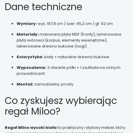
Dane techniczne
Wymiary:
wys. 197,8 cm / szer. 65,2 cm / gł. 42 cm
Materiały:
malowana płyta MDF (fronty), laminowana
płyta wiórowa (korpus, elementy wewnętrzne),
lakierowane drewno bukowe (nogi)
Kolorystyka:
biały + naturalne drewno bukowe
Wyposażenie:
3 otwarte półki + 1 szuflada na cichych
prowadnicach
Montaż:
samodzielny, prosty
Co zyskujesz wybierając
regał Miloo?
Regał Miloo wysoki biała
to praktyczny i stylowy mebel, który