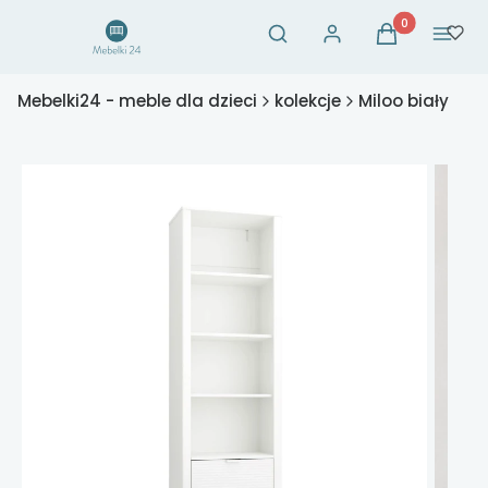
Otwórz wyszukiwarkę
Produkty w ko
Szukaj
Zaloguj się
Koszyk
Menu
Mebelki24 - meble dla dzieci
kolekcje
Miloo biały