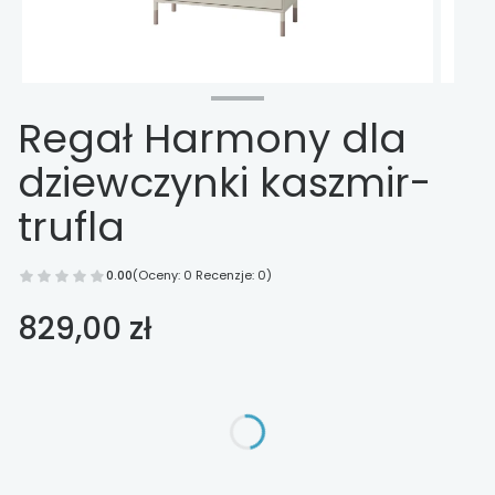
Regał Harmony dla
dziewczynki kaszmir-
trufla
0.00
(Oceny: 0 Recenzje: 0)
Cena
829,00 zł
Wybierz opcje
Poszczególne warianty mogą różnić się ceną