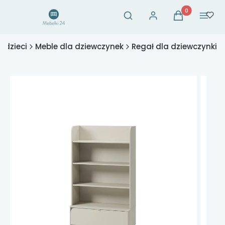
Otwórz wyszukiwarkę
Produkty w ko
Szukaj
Zaloguj się
Koszyk
Menu
 dzieci
Meble dla dziewczynek
Regał dla dziewczynki