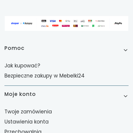
Linki w stopce
Pomoc
Jak kupować?
Bezpieczne zakupy w Mebelki24
Moje konto
Twoje zamówienia
Ustawienia konta
Przechowalnia