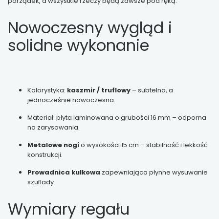
porządek, a wszystkie rzeczy będą zawsze pod ręką.
Nowoczesny wygląd i
solidne wykonanie
Kolorystyka:
kaszmir / truflowy
– subtelna, a
jednocześnie nowoczesna.
Materiał: płyta laminowana o grubości 16 mm – odporna
na zarysowania.
Metalowe nogi
o wysokości 15 cm – stabilność i lekkość
konstrukcji.
Prowadnica kulkowa
zapewniająca płynne wysuwanie
szuflady.
Wymiary regału