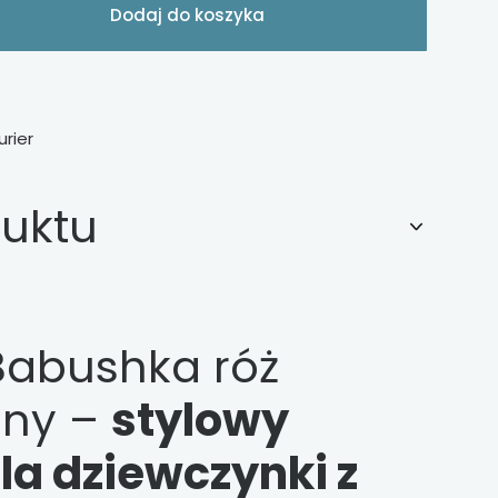
Dodaj do koszyka
urier
duktu
Babushka róż
lny –
stylowy
la dziewczynki z