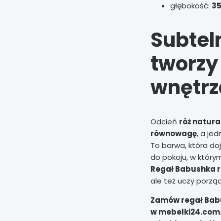
głębokość:
3
Subteln
tworzy
wnętrz
Odcień
róż natura
równowagę
, a je
To barwa, która do
do pokoju, w który
Regał Babushka r
ale też uczy porząd
Zamów regał Bab
w mebelki24.com.