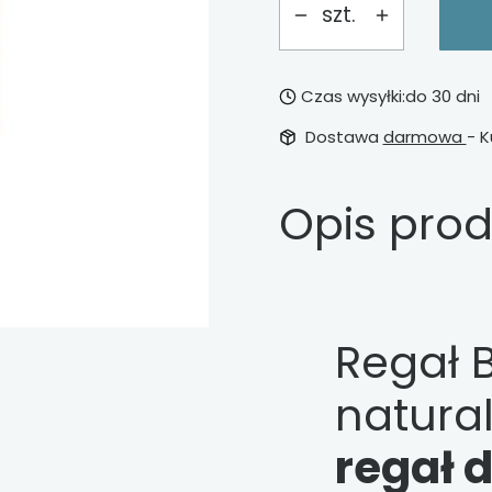
szt.
Czas wysyłki:
do 30 dni
Dostawa
darmowa
- K
Opis pro
Regał 
natura
regał d