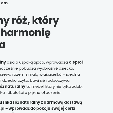
5 cm
y róż, który
 harmonię
a
lny
działa uspokajająco, wprowadza
ciepło i
dnocześnie pobudza wyobraźnię dziecka.
jrzewa razem z małą właścicielką – idealna
m dziecko czyta, bawi się i odpoczywa.
óż naturalny
to mebel, który nie tylko zdobi,
ku i dbałości o piękne otoczenie.
ushka róż naturalny z darmową dostawą
pl – wprowadź do pokoju swojej córki