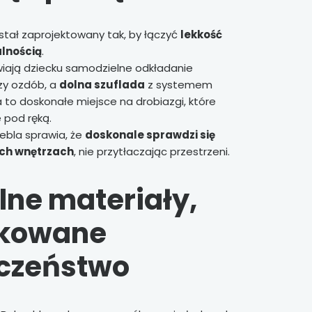
tał zaprojektowany tak, by łączyć
lekkość
alnością
.
wiają dziecku samodzielne odkładanie
zy ozdób, a
dolna szuflada
z systemem
to doskonałe miejsce na drobiazgi, które
 pod ręką.
ebla sprawia, że
doskonale sprawdzi się
ch wnętrzach
, nie przytłaczając przestrzeni.
lne materiały,
ikowane
czeństwo