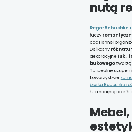
nutą re
Regał Babushka r
łączy
romantyczny
codziennej organiza
Delikatny
róż natu
dekoracyjne
łuki, 
bukowego
tworzą 
To idealne uzupełn
towarzystwie
komo
biurka Babushka ró
harmonijnej aranżac
Mebel, 
estety