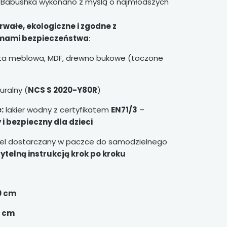
u Babushka wykonano z myślą o najmłodszych
rwałe, ekologiczne i zgodne z
rmami bezpieczeństwa
:
ta meblowa, MDF, drewno bukowe (toczone
uralny (
NCS S 2020-Y80R
)
:
lakier wodny z certyfikatem
EN71/3
–
 i bezpieczny dla dzieci
l dostarczany w paczce do samodzielnego
ytelną instrukcją krok po kroku
0 cm
 cm