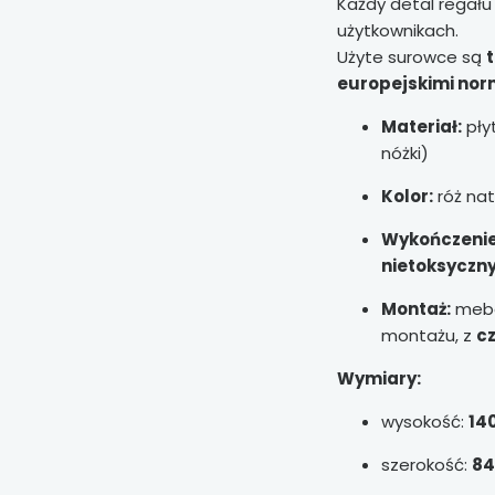
Każdy detal regał
użytkownikach.
Użyte surowce są
t
europejskimi no
Materiał:
pły
nóżki)
Kolor:
róż nat
Wykończenie
nietoksyczny
Montaż:
mebe
montażu, z
cz
Wymiary:
wysokość:
14
szerokość:
84