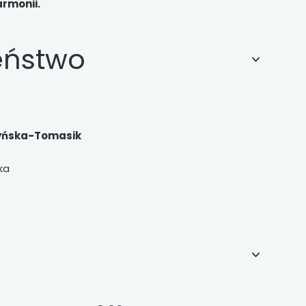
armonii.
eństwo
zyńska-Tomasik
ka