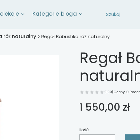
kolekcje
Kategorie bloga
 róż naturalny
Regał Babushka róż naturalny
Regał B
natural
0.00
(Oceny: 0 Recen
Cena
1 550,00 zł
Ilość