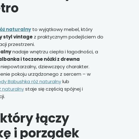
tro
óż naturalny
to wyjątkowy mebel, który
 styl vintage
z praktycznym podejściem do
cji przestrzeni.
ralny
nadaje wnętrzu ciepła i łagodności, a
falbanka i toczone nóżki z drewna
niepowtarzalny, dziewczęcy charakter.
ienie pokoju urządzonego z sercem – w
dy Babushka róż naturalny
lub
ż naturalny
staje się częścią spójnej i
ji.
który łączy
kę i porządek