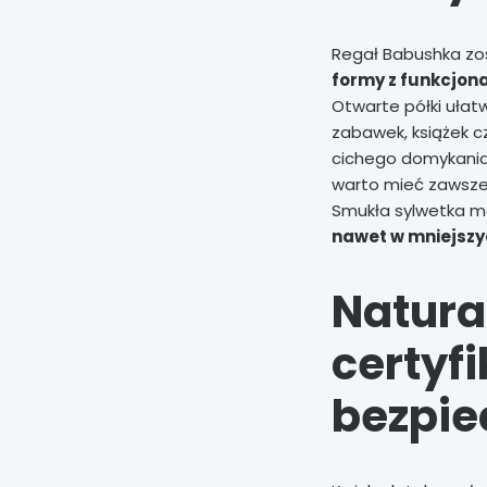
Regał Babushka zos
formy z funkcjon
Otwarte półki ułat
zabawek, książek c
cichego domykania 
warto mieć zawsze
Smukła sylwetka m
nawet w mniejszy
Natura
certyf
bezpie