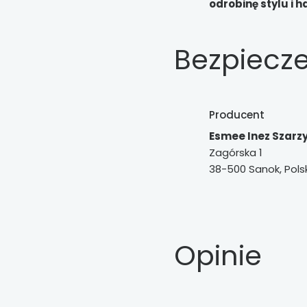
odrobinę stylu i h
Bezpiecz
Producent
Esmee Inez Szar
Zagórska 1
38-500 Sanok, Pols
Opinie