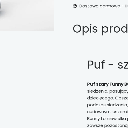
Dostawa
darmowa
- K
Opis pro
Puf - s
Puf szary Funny 
siedzenia, pasując
dziecięcego. Obsze
podczas siedzenia,
cudownymi uszami 
Bunny to niewielka
zawsze pozostaną p