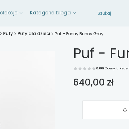
kolekcje
Kategorie bloga
Pufy
Pufy dla dzieci
Puf - Funny Bunny Grey
Puf - F
0.00
(Oceny: 0 Recen
Cena
640,00 zł