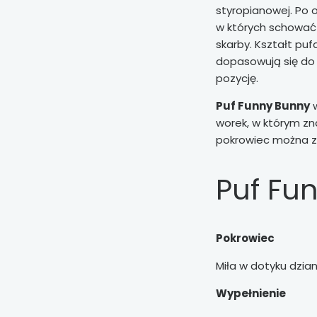
styropianowej. Po o
w których schować
skarby. Kształt puf
dopasowują się do
pozycję.
Puf Funny Bunny
w
worek, w którym zna
pokrowiec można zd
Puf Fu
Pokrowiec
Miła w dotyku dzian
Wypełnienie