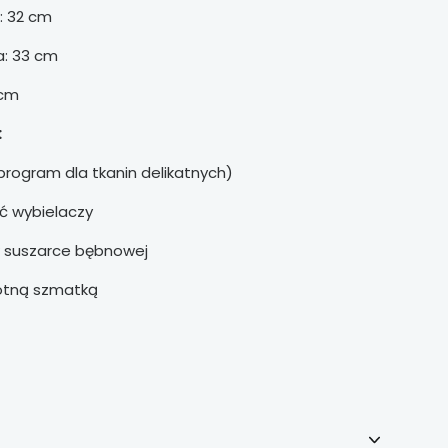
: 32 cm
a: 33 cm
 cm
:
program dla tkanin delikatnych)
ć wybielaczy
w suszarce bębnowej
gotną szmatką