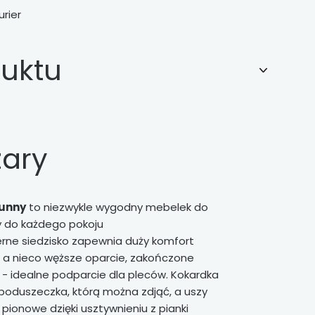
urier
duktu
zary
Bunny
to niezwykle wygodny mebelek do
y do każdego pokoju
rne siedzisko zapewnia duży komfort
 a nieco węższe oparcie, zakończone
- idealne podparcie dla pleców. Kokardka
 poduszeczka, którą można zdjąć, a uszy
ionowe dzięki usztywnieniu z pianki