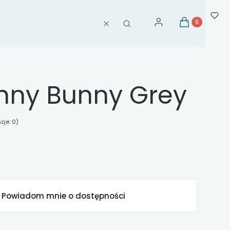
Produkty w ko
Zaloguj się
Koszyk
Wyczyść
Szukaj
unny Bunny Grey
zje: 0)
Powiadom mnie o dostępności