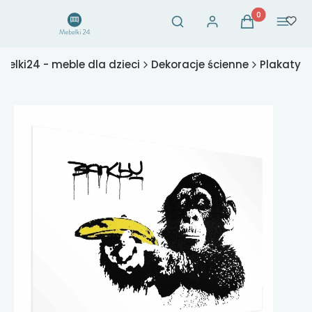
Otwórz wyszukiwarkę
Produkty w ko
Szukaj
Zaloguj się
Koszyk
Menu
belki24 - meble dla dzieci
Dekoracje ścienne
Plakaty