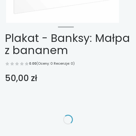
Plakat - Banksy: Małpa
z bananem
0.00
(Oceny: 0 Recenzje: 0)
Cena
50,00 zł
Wybierz opcje
Poszczególne warianty mogą różnić się ceną
*
Wykończenie
Wybierz