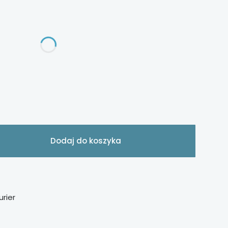
ą różnić się ceną
Dodaj do koszyka
urier