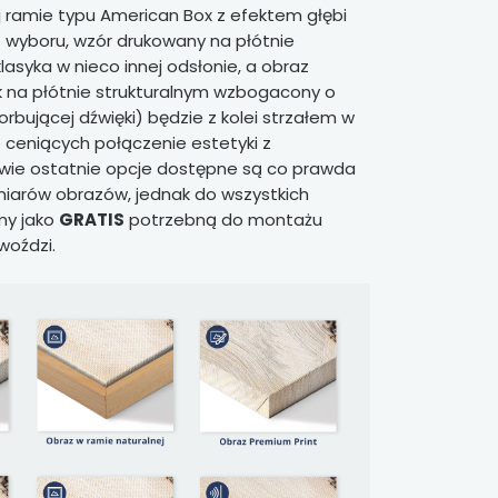
ej ramie typu American Box z efektem głębi
 wyboru, wzór drukowany na płótnie
klasyka w nieco innej odsłonie, a obraz
 na płótnie strukturalnym wzbogacony o
rbującej dźwięki) będzie z kolei strzałem w
b ceniących połączenie estetyki z
Dwie ostatnie opcje dostępne są co prawda
iarów obrazów, jednak do wszystkich
my jako
GRATIS
potrzebną do montażu
woździ.