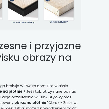
esne i przyjazne
isku obrazy na
ego brakuje w Twoim domu, to właśnie
 na płótnie
? Jeśli tak, otrzymane od nas
Twoje oczekiwania w 100%. Stylowy oraz
asowany
obraz na płótnie
"Obraz - Znicz w
ej wieży Eiffla" może z powodzeniem zająć