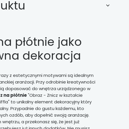
duktu
a płótnie jako
wna dekoracja
razy z estetycznymi motywami są idealnym
ckiej aranżacji. Przy odrobinie kreatywności
cią dopasować do wnętrza urządzonego w
z na płótnie
"Obraz - Znicz w kształcie
ffla" to unikalny element dekoracyjny który
salny. Przypadnie do gustu każdemu, kto
nych ozdób, aby dopełnić swoją aranżację.
nętrzu, a przekonasz się, że jest już
trzebujesz już innych dodatków. Nie musisz