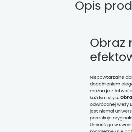
Opis pro
Obraz n
efekto
Niepowtarzalne ob
dopełnieniem elegan
można je z łatwoś
każdym stylu.
Obra
odwróconej wieży Ei
jest niemal uniwer
poszukuje oryginal
Umieść go w swoim w
kompletne i nie po