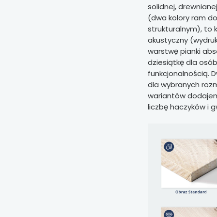
solidnej, drewnian
(dwa kolory ram do
strukturalnym), to 
akustyczny (wydruk
warstwę pianki abso
dziesiątkę dla osó
funkcjonalnością. 
dla wybranych rozm
wariantów dodaje
liczbę haczyków i g