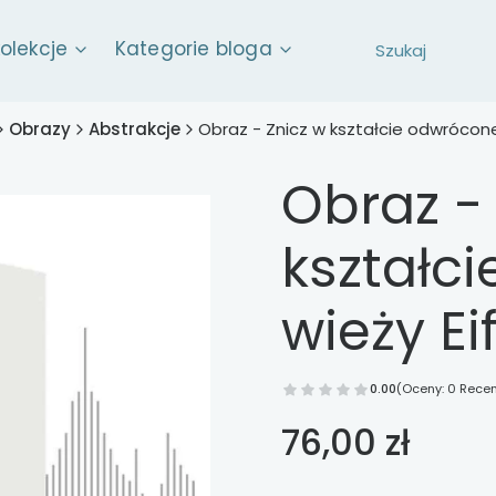
kolekcje
Kategorie bloga
Obrazy
Abstrakcje
Obraz - Znicz w kształcie odwróconej
Obraz -
kształc
wieży Eif
0.00
(Oceny: 0 Recen
Cena
76,00 zł