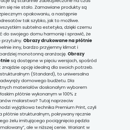
oracje są starannie zabezpieczone na czas
 im się nie stało. Zamawiane produkty są
piecznym opakowaniu, a następnie
resatów tak szybko, jak to możliwe.
wszystkim subtelna estetyka, dzięki czemu
 do swojego domu harmonię i sprawić, że
e przytulny.
Obrazy drukowane na płótnie
łnie inny, bardzo przyjemny klimat i
jbardziej monotonną aranżację.
Obrazy
tnie
są dostępne w pięciu wersjach, spośród
t znajdzie opcję idealną dla swoich potrzeb.
 strukturalnym (Standard), to uniwersalna
 nadwyręży domowego budżetu. Dla
etnych materiałów doskonałym wyborem
włoskim płótnie wykonanym w 100% z
fanów malarstwa? Tutaj naprzeciw
dzi wyjątkowa technika Premium Print, czyli
 płótnie strukturalnym, pokrywany ręcznie
go żelu imitującego pociągnięcia pędzla
k malowany”, ale w niższej cenie. Wariant w