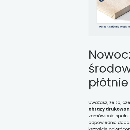
Nowocz
środow
płótnie
Uważasz, że to, cz
obrazy drukowane
zamówienie spełni 
odpowiednio dop
kształcie odwrócon