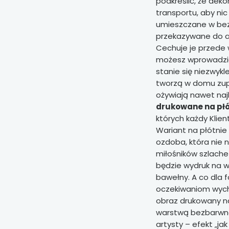
podkreślić, że dek
transportu, aby nic
umieszczane w bez
przekazywane do ad
Cechuje je przede 
możesz wprowadzić
stanie się niezwykl
tworzą w domu zupe
ożywiają nawet na
drukowane na płó
których każdy Klien
Wariant na płótnie
ozdoba, która nie
miłośników szlach
będzie wydruk na 
bawełny. A co dla 
oczekiwaniom wycho
obraz drukowany na
warstwą bezbarwne
artysty – efekt „ja