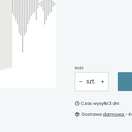
Wybierz opcje
Poszczególne warianty mog
*
Wykończenie
Wybierz
Ilość
szt.
Czas wysyłki:
3 dni
Dostawa
darmowa
- K