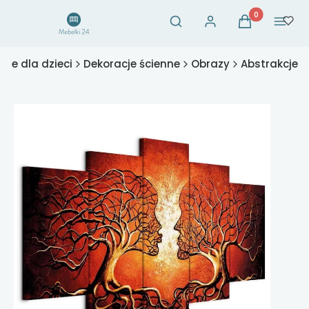
Otwórz wyszukiwarkę
Produkty w ko
Szukaj
Zaloguj się
Koszyk
Menu
ble dla dzieci
Dekoracje ścienne
Obrazy
Abstrakcje