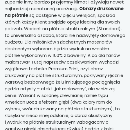
zupełnie inny, bardzo przyjemny klimat i ożywiają nawet
najbardziej monotonną aranżację.
Obrazy drukowane
na płótnie
są dostępne w pięciu wersjach, spośród
których każdy Klient znajdzie opcję idealną dla swoich
potrzeb. Wariant na płótnie strukturalnym (Standard),
to uniwersalna ozdoba, która nie nadwyręży domowego
budżetu. Dla miłośników szlachetnych materiałów
doskonałym wyborem będzie wydruk na włoskim
płótnie wykonanym w 100% z bawełny. A co dla fanów
malarstwa? Tutaj naprzeciw oczekiwaniom wychodzi
wyjątkowa technika Premium Print, czyli obraz
drukowany na płótnie strukturalnym, pokrywany ręcznie
warstwą bezbarwnego żelu imitującego pociągnięcia
pędzla artysty – efekt „jak malowany”, ale w niższej
cenie. Wariant w solidnej, drewnianej ramie typu
American Box z efektem głębi (dwa kolory ram do
wyboru, wzór drukowany na płótnie strukturalnym), to
klasyka w nieco innej odsłonie, a obraz akustyczny
(wydruk na płótnie strukturalnym wzbogacony o
warstwę pianki absorbującej dźwięki) będzie z kolei