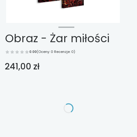
Obraz - Żar miłości
0.00
(Oceny: 0 Recenzje: 0)
Cena
241,00 zł
Wybierz opcje
Poszczególne warianty mogą różnić się ceną
*
Wykończenie
Wybierz