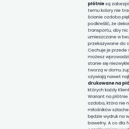
płótnie
są zabezpi
temu kolory nie tr
ścianie ozdoba pięk
podkreślić, że dek
transportu, aby nic
umieszczane w bez
przekazywane do ad
Cechuje je przede 
możesz wprowadzić
stanie się niezwykl
tworzą w domu zupe
ożywiają nawet na
drukowane na płó
których każdy Klien
Wariant na płótnie
ozdoba, która nie
miłośników szlach
będzie wydruk na 
bawełny. A co dla 