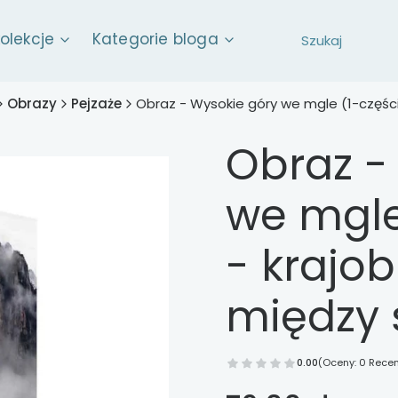
kolekcje
Kategorie bloga
Obrazy
Pejzaże
Obraz - Wysokie góry we mgle (1-częśc
Obraz -
we mgle
- krajo
między 
0.00
(Oceny: 0 Recen