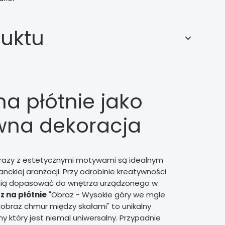
duktu
a płótnie jako
wna dekoracja
razy z estetycznymi motywami są idealnym
ckiej aranżacji. Przy odrobinie kreatywności
cią dopasować do wnętrza urządzonego w
z na płótnie
"Obraz - Wysokie góry we mgle
jobraz chmur między skałami" to unikalny
y który jest niemal uniwersalny. Przypadnie