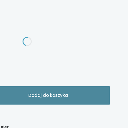
ą różnić się ceną
Dodaj do koszyka
urier