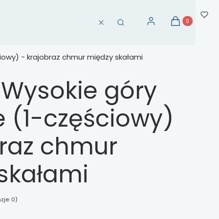
Produkty w ko
Zaloguj się
Koszyk
Wyczyść
Szukaj
iowy) - krajobraz chmur między skałami
 Wysokie góry
 (1-częściowy)
braz chmur
skałami
zje: 0)