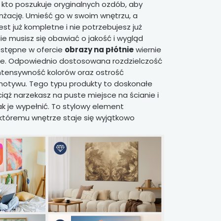
kto poszukuje oryginalnych ozdób, aby
nżację. Umieść go w swoim wnętrzu, a
jest już kompletne i nie potrzebujesz już
ie musisz się obawiać o jakość i wygląd
Dostępne w ofercie
obrazy na płótnie
wiernie
e. Odpowiednio dostosowana rozdzielczość
ntensywność kolorów oraz ostrość
tywu. Tego typu produkty to doskonałe
wciąż narzekasz na puste miejsce na ścianie i
ak je wypełnić. To stylowy element
i któremu wnętrze staje się wyjątkowo