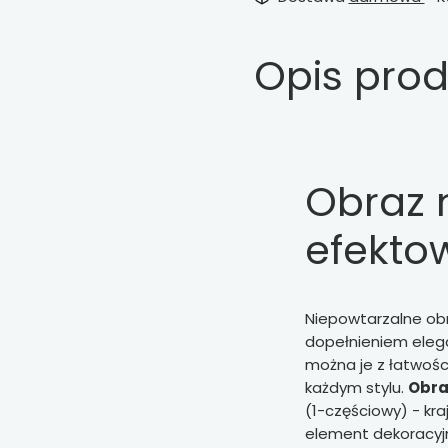
Opis pro
Obraz n
efekto
Niepowtarzalne ob
dopełnieniem elegan
można je z łatwoś
każdym stylu.
Obra
(1-częściowy) - kra
element dekoracyjn