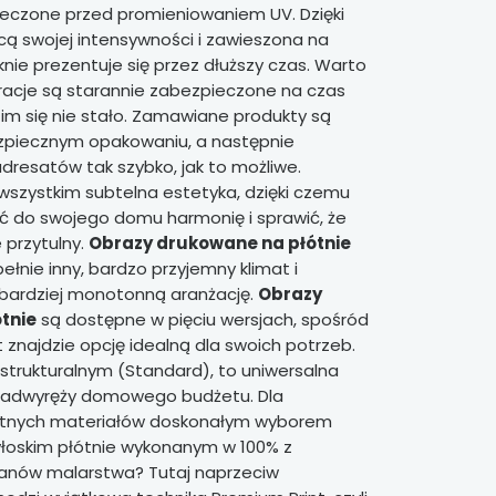
eczone przed promieniowaniem UV. Dzięki
acą swojej intensywności i zawieszona na
nie prezentuje się przez dłuższy czas. Warto
oracje są starannie zabezpieczone na czas
 im się nie stało. Zamawiane produkty są
piecznym opakowaniu, a następnie
resatów tak szybko, jak to możliwe.
wszystkim subtelna estetyka, dzięki czemu
 do swojego domu harmonię i sprawić, że
e przytulny.
Obrazy drukowane na płótnie
łnie inny, bardzo przyjemny klimat i
jbardziej monotonną aranżację.
Obrazy
tnie
są dostępne w pięciu wersjach, spośród
t znajdzie opcję idealną dla swoich potrzeb.
 strukturalnym (Standard), to uniwersalna
 nadwyręży domowego budżetu. Dla
etnych materiałów doskonałym wyborem
włoskim płótnie wykonanym w 100% z
fanów malarstwa? Tutaj naprzeciw