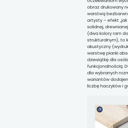
oczekiwaniom wycho
obraz drukowany na
warstwą bezbarwne
artysty – efekt „ja
solidnej, drewnian
(dwa kolory ram do
strukturalnym), to 
akustyczny (wydruk
warstwę pianki abso
dziesiątkę dla osó
funkcjonalnością. 
dla wybranych rozm
wariantów dodaje
liczbę haczyków i g