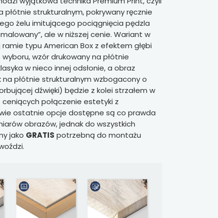
dzi wyjątkowa technika Premium Print, czyli
 płótnie strukturalnym, pokrywany ręcznie
go żelu imitującego pociągnięcia pędzla
k malowany”, ale w niższej cenie. Wariant w
ej ramie typu American Box z efektem głębi
 wyboru, wzór drukowany na płótnie
klasyka w nieco innej odsłonie, a obraz
 na płótnie strukturalnym wzbogacony o
rbującej dźwięki) będzie z kolei strzałem w
b ceniących połączenie estetyki z
Dwie ostatnie opcje dostępne są co prawda
iarów obrazów, jednak do wszystkich
my jako
GRATIS
potrzebną do montażu
woździ.