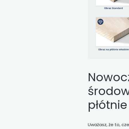
Nowocz
środow
płótnie
Uważasz, że to, cz