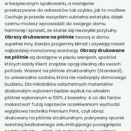
w bezpiecznym opakowaniu, a następnie
przekazywane do adresatów tak szybko, jak to możliwe.
Cechuje je przede wszystkim subtelna estetyka, dzięki
czemu możesz wprowadzić do swojego domu
harmonię i sprawić, że stanie się niezwykle przytulny.
Obrazy drukowane na płótnie
tworzą w domu
zupełnie inny, bardzo przyjemny klimat i ożywiają nawet
najbardziej monotonną aranżację.
Obrazy drukowane
na płótnie
są dostępne w pięciu wersjach, spośród
których każdy Klient znajdzie opcję idealną dla swoich
potrzeb. Wariant na płótnie strukturalnym (Standard),
to uniwersalna ozdoba, która nie nadwyręży domowego
budżetu. Dla miłośników szlachetnych materiałów
doskonałym wyborem będzie wydruk na włoskim
płótnie wykonanym w 100% z bawełny. A co dla fanów
malarstwa? Tutaj naprzeciw oczekiwaniom wychodzi
wyjątkowa technika Premium Print, czyli obraz
drukowany na płótnie strukturalnym, pokrywany ręcznie
warstwą bezbarwnego żelu imitującego pociągnięcia