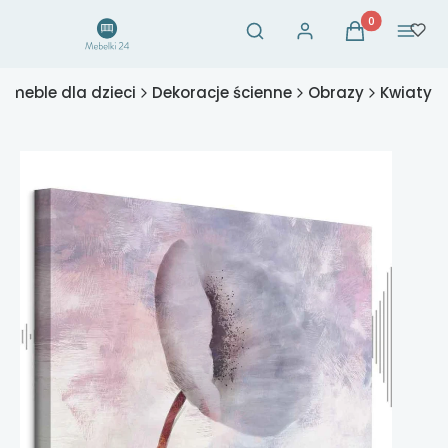
Otwórz wyszukiwarkę
Produkty w ko
Szukaj
Zaloguj się
Koszyk
Menu
- meble dla dzieci
Dekoracje ścienne
Obrazy
Kwiaty