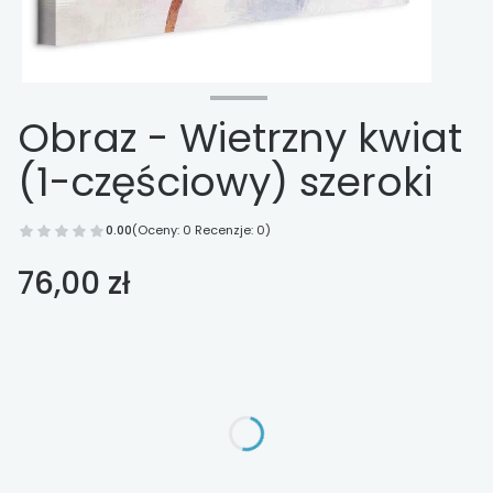
Obraz - Wietrzny kwiat
(1-częściowy) szeroki
0.00
(Oceny: 0 Recenzje: 0)
Cena
76,00 zł
Wybierz opcje
Poszczególne warianty mogą różnić się ceną
*
Wykończenie
Wybierz