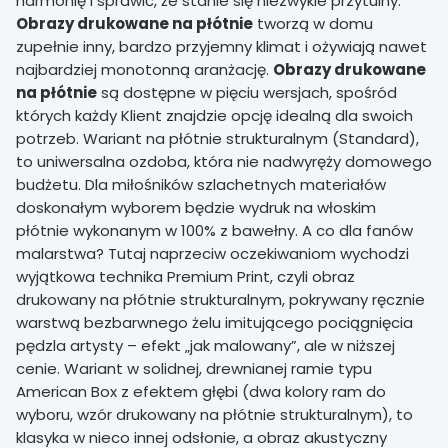
harmonię i sprawić, że stanie się niezwykle przytulny.
Obrazy drukowane na płótnie
tworzą w domu
zupełnie inny, bardzo przyjemny klimat i ożywiają nawet
najbardziej monotonną aranżację.
Obrazy drukowane
na płótnie
są dostępne w pięciu wersjach, spośród
których każdy Klient znajdzie opcję idealną dla swoich
potrzeb. Wariant na płótnie strukturalnym (Standard),
to uniwersalna ozdoba, która nie nadwyręży domowego
budżetu. Dla miłośników szlachetnych materiałów
doskonałym wyborem będzie wydruk na włoskim
płótnie wykonanym w 100% z bawełny. A co dla fanów
malarstwa? Tutaj naprzeciw oczekiwaniom wychodzi
wyjątkowa technika Premium Print, czyli obraz
drukowany na płótnie strukturalnym, pokrywany ręcznie
warstwą bezbarwnego żelu imitującego pociągnięcia
pędzla artysty – efekt „jak malowany”, ale w niższej
cenie. Wariant w solidnej, drewnianej ramie typu
American Box z efektem głębi (dwa kolory ram do
wyboru, wzór drukowany na płótnie strukturalnym), to
klasyka w nieco innej odsłonie, a obraz akustyczny