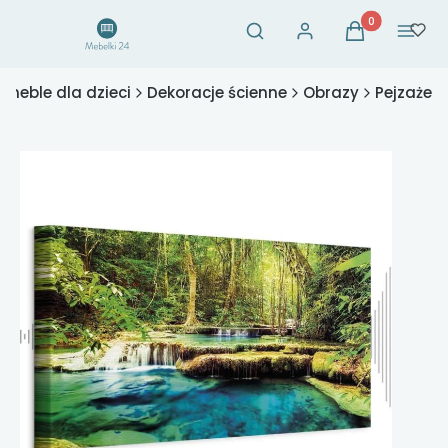
Otwórz wyszukiwarkę
Produkty w ko
Szukaj
Zaloguj się
Koszyk
Menu
 meble dla dzieci
Dekoracje ścienne
Obrazy
Pejzaże