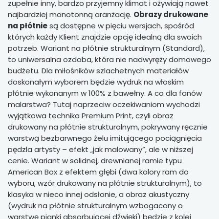
zupełnie inny, bardzo przyjemny klimat i ożywiają nawet
najbardziej monotonną aranżację.
Obrazy drukowane
na płótnie
są dostępne w pięciu wersjach, spośród
których każdy Klient znajdzie opcję idealną dla swoich
potrzeb. Wariant na płótnie strukturalnym (Standard),
to uniwersalna ozdoba, która nie nadwyręży domowego
budżetu. Dla miłośników szlachetnych materiałów
doskonałym wyborem będzie wydruk na włoskim
płótnie wykonanym w 100% z bawełny. A co dla fanów
malarstwa? Tutaj naprzeciw oczekiwaniom wychodzi
wyjątkowa technika Premium Print, czyli obraz
drukowany na płótnie strukturalnym, pokrywany ręcznie
warstwą bezbarwnego żelu imitującego pociągnięcia
pędzla artysty – efekt „jak malowany”, ale w niższej
cenie. Wariant w solidnej, drewnianej ramie typu
American Box z efektem głębi (dwa kolory ram do
wyboru, wzór drukowany na płótnie strukturalnym), to
klasyka w nieco innej odsłonie, a obraz akustyczny
(wydruk na płótnie strukturalnym wzbogacony o
warstwę pianki absorbującej dźwięki) będzie z kolei