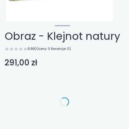
Obraz - Klejnot natury
0.00
(Oceny: 0 Recenzje: 0)
Cena
291,00 zł
Wybierz opcje
Poszczególne warianty mogą różnić się ceną
*
Wykończenie
Wybierz