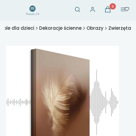
Otwórz wyszukiwarkę
Produkty w ko
Szukaj
Zaloguj się
Koszyk
Menu
eble dla dzieci
Dekoracje ścienne
Obrazy
Zwierzęta