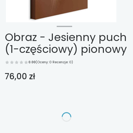
Obraz - Jesienny puch
(1-częściowy) pionowy
0.00
(Oceny: 0 Recenzje: 0)
Cena
76,00 zł
Wybierz opcje
Poszczególne warianty mogą różnić się ceną
*
Wykończenie
Wybierz