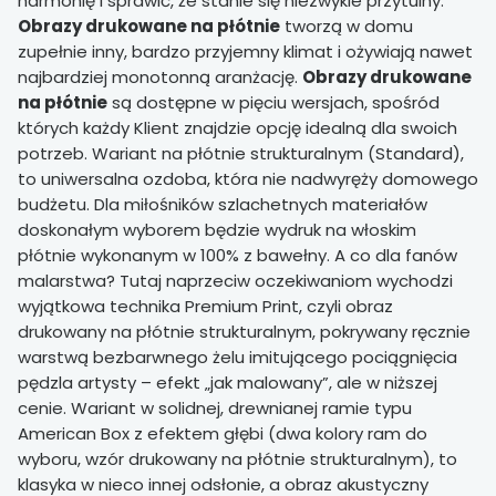
harmonię i sprawić, że stanie się niezwykle przytulny.
Obrazy drukowane na płótnie
tworzą w domu
zupełnie inny, bardzo przyjemny klimat i ożywiają nawet
najbardziej monotonną aranżację.
Obrazy drukowane
na płótnie
są dostępne w pięciu wersjach, spośród
których każdy Klient znajdzie opcję idealną dla swoich
potrzeb. Wariant na płótnie strukturalnym (Standard),
to uniwersalna ozdoba, która nie nadwyręży domowego
budżetu. Dla miłośników szlachetnych materiałów
doskonałym wyborem będzie wydruk na włoskim
płótnie wykonanym w 100% z bawełny. A co dla fanów
malarstwa? Tutaj naprzeciw oczekiwaniom wychodzi
wyjątkowa technika Premium Print, czyli obraz
drukowany na płótnie strukturalnym, pokrywany ręcznie
warstwą bezbarwnego żelu imitującego pociągnięcia
pędzla artysty – efekt „jak malowany”, ale w niższej
cenie. Wariant w solidnej, drewnianej ramie typu
American Box z efektem głębi (dwa kolory ram do
wyboru, wzór drukowany na płótnie strukturalnym), to
klasyka w nieco innej odsłonie, a obraz akustyczny